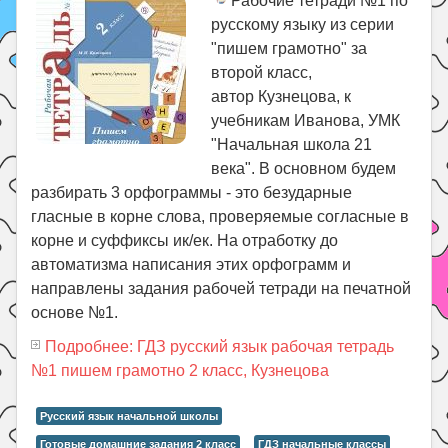
Рабочие тетради №1 по
русскому языку из серии
"пишем грамотно" за
второй класс,
автор Кузнецова, к
учебникам Иванова, УМК
"Начальная школа 21
века". В основном будем
разбирать 3 орфограммы - это безударные
гласные в корне слова, проверяемые согласные в
корне и суффиксы ик/ек. На отработку до
автоматизма написания этих орфограмм и
направлены задания рабочей тетради на печатной
основе №1.
Подробнее: ГДЗ русский язык рабочая тетрадь
№1 пишем грамотно 2 класс, Кузнецова
Русский язык начальной школы
Готовые домашние задания 2 класс
ГДЗ начальные классы