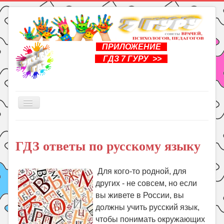
ПРИЛОЖЕНИЕ
ГДЗ 7 ГУРУ >>
Включить/
выключить
навигацию
Главная
ГДЗ ответы по русскому языку
Книги
Рукоделие
Для кого-то родной, для
Подготовка к школе
других - не совсем, но если
Уроки
вы живете в России, вы
должны учить русский язык,
ГДЗ
чтобы понимать окружающих