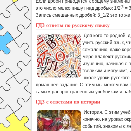
Если дроби приводятся к общему знаменате
(3
это число мелко пишут над дробью: 1/2
= 3
Запись смешанных дробей: 3_1/2 это то же 
ГДЗ Математика учебник 5 класс Мерз
ГДЗ ответы по русскому языку
Ответы к учебнику ма
Для кого-то родной, д
издание (с изменения
учить русский язык, 
математики. В решебн
сожалению, даже коре
числа, каждый из них
мере владеют русским
простые задания, про
изучению, начиная с п
треугольникам. Повто
"великим и могучим", 
десятичные дроби. До
школе уроки русского
хочется свериться с правильными ответами,
домашнее задание. С этим мы можем вам п
в крайнем случае, ведь самостоятельные и 
самым распространенным учебникам и рабо
только для самопроверки.
ГДЗ Русский язык учебник 4 класс 1 ч
ГДЗ с ответами по истории
2019 по 101 стр., 249-252 стр.
Готовые домашние зад
История. С этим учеб
класс по программе "
конечно, на уроках о
ГДЗ Математика 5 класс дидактически
переработанное, 2019
событий, знакомы с л