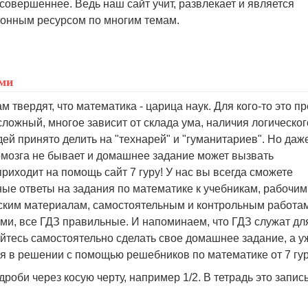
 совершеннее. Ведь наш сайт учит, развлекает и является
нным ресурсом по многим темам.
ами
 твердят, что математика - царица наук. Для кого-то это п
 сложный, многое зависит от склада ума, наличия логическог
ей принято делить на "технарей" и "гуманитариев". Но даж
ермозга не бывает и домашнее задание может вызвать
приходит на помощь сайт 7 гуру! У нас вы всегда сможете
ые ответы на задания по математике к учебникам, рабочим
ским материалам, самостоятельным и контрольным работам
ми, все ГДЗ правильные. И напоминаем, что ГДЗ служат дл
йтесь самостоятельно сделать свое домашнее задание, а у
ся в решении с помощью решебников по математике от 7 гур
роби через косую черту, например 1/2. В тетрадь это запис