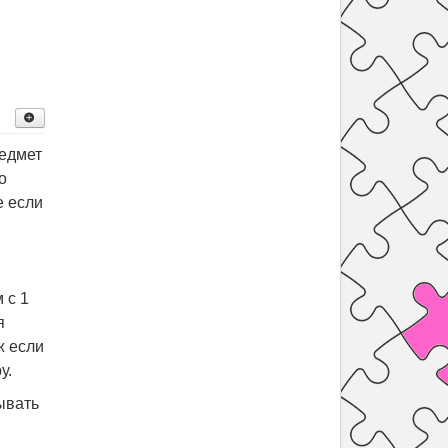
редмет
о
е если
 с 1
я
ж если
у.
ывать