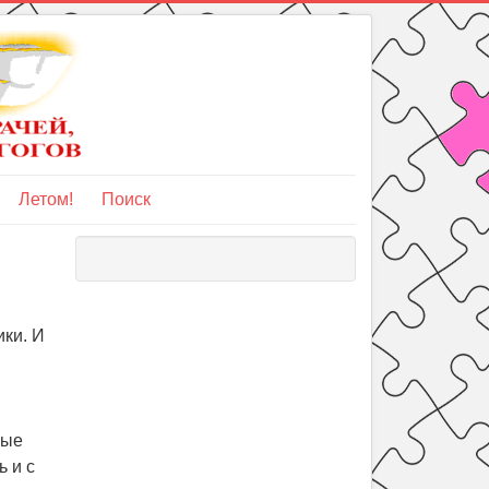
Летом!
Поиск
ики. И
ные
 и с