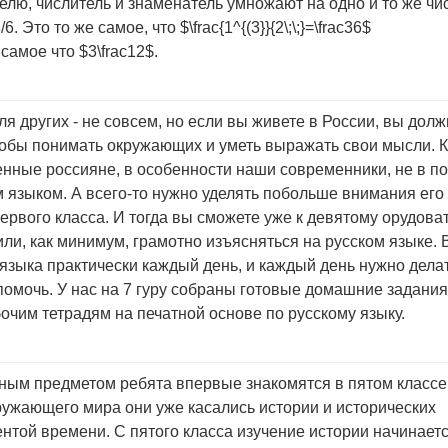
лю, числитель и знаменатель умножают на одно и то же чис
/6. Это то же самое, что $\frac{1^{(3}}{2\;\;}=\frac36$
самое что $3\frac12$.
ляк, Полонский, Якир
тематики за пятый класс, авторы Мерзляк, Полонский, Якир,
ля других - не совсем, но если вы живете в России, вы дол
ми). Все задания проверены и ответы одобрены учителем
чтобы понимать окружающих и уметь выражать свои мысли. К
ике 2 раздела, как и в учебнике: натуральные числа и дроб
нные россияне, в особенности наши современники, не в п
 разделен на главы в соответствии с программой. Довольно
 языком. А всего-то нужно уделять побольше внимания его
сто нужно быть внимательным. Много тем посвящено углам
ервого класса. И тогда вы сможете уже к девятому орудова
ряем изученное в прошлом году и изучаем новое, в том чис
или, как минимум, грамотно изъясняться на русском языке. 
машнее задание так же будет не слишком сложным, но всег
 языка практически каждый день, и каждый день нужно дела
 их то мы вам и предлагаем в ГДЗ на 7 гуру. Списывайте т
омочь. У нас на 7 гуру собраны готовые домашние задания
контрольные за вас все равно никто в классе не сделает. О
чим тетрадям на печатной основе по русскому языку.
асть, Климанова, Бабушкина
ания к первой части учебника "Русский язык" за четвёрты
ным предметом ребята впервые знакомятся в пятом классе.
Перспектива" авторов Климанова, Бабушкина, 9-е издание,
кружающего мира они уже касались истории и исторических
е материалы Мерзляк. Контрольные и самостоятельн
 год.. Новая белая тетрадь с Иваном на Коньке-горбунке на
ентой времени. С пятого класса изучение истории начинает