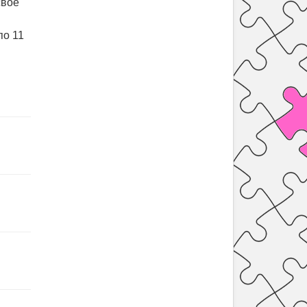
свое
по 11