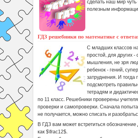
сделать наш мир чуть
полезным информацио
ГДЗ решебники по математике с ответ
С младших классов нам
простой, для других -
мышления, не зря люд
ребенок - гений, суп
затруднения. И тогда 
подсмотреть правильн
тетрадям и дидактиче
по 11 класс. Решебники проверены учителя
проверки и самопроверки. Сначала попыта
не получается, можно списать и разобрать
В ГДЗ вам может встретиться обозначение д
как $\frac12$.