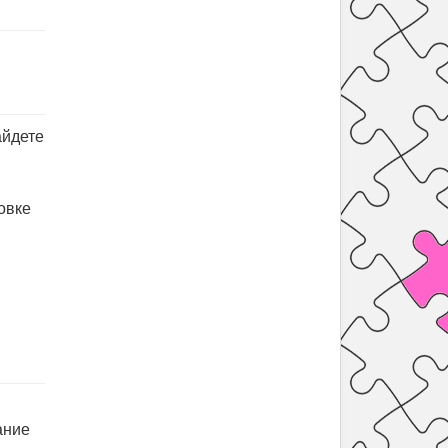
айдете
овке
ание