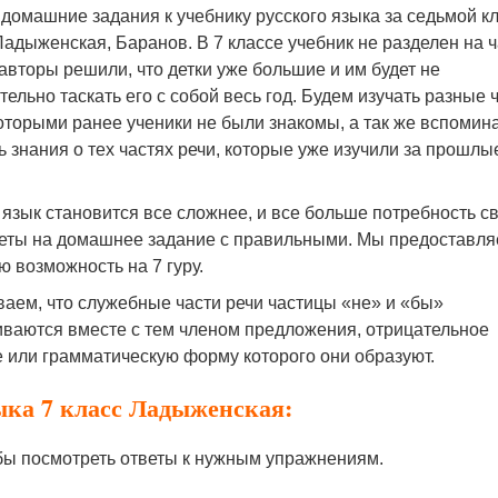
домашние задания к учебнику русского языка за седьмой кл
адыженская, Баранов. В 7 классе учебник не разделен на ч
авторы решили, что детки уже большие и им будет не
тельно таскать его с собой весь год. Будем изучать разные 
которыми ранее ученики не были знакомы, а так же вспомина
ь знания о тех частях речи, которые уже изучили за прошлы
язык становится все сложнее, и все больше потребность с
веты на домашнее задание с правильными. Мы предоставл
ю возможность на 7 гуру.
аем, что служебные части речи частицы «не» и «бы»
иваются вместе с тем членом предложения, отрицательное
 или грамматическую форму которого они образуют.
ыка 7 класс Ладыженская:
обы посмотреть ответы к нужным упражнениям.