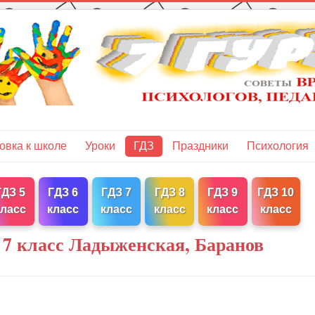
овка к школе
Уроки
ГДЗ
Праздники
Психология
ГДЗ 5
ГДЗ 6
ГДЗ 7
ГДЗ 8
ГДЗ 9
ГДЗ 10
класс
класс
класс
класс
класс
класс
 7 класс Ладыженская, Баранов