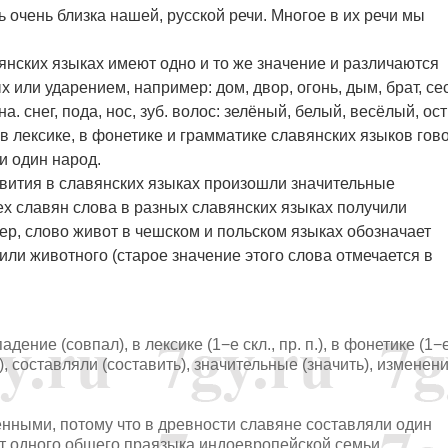
чь очень близка нашей, русской речи. Многое в их речи мы
янских языках имеют одно и то же значение и различаются
или ударением, например: дом, двор, огонь, дым, брат, се
уна. снег, пода, нос, зуб. волос: зелёный, белый, весёлый, ос
 в лексике, в фонетике и грамматике славянских языков гов
и один народ.
звития в славянских языках произошли значительные
ех славян слова в разных славянских языках получили
ер, слово живот в чешском и польском языках обозначает
 или животного (старое значение этого слова отмечается в
овпадение (совпал), в лексике (1−е скл., пр. п.), в фонетике (1−
. п.), составляли (составить), значительные (значить), изменен
нными, потому что в древности славяне составляли один
т одного общего праязыка индоевропейской семьи.