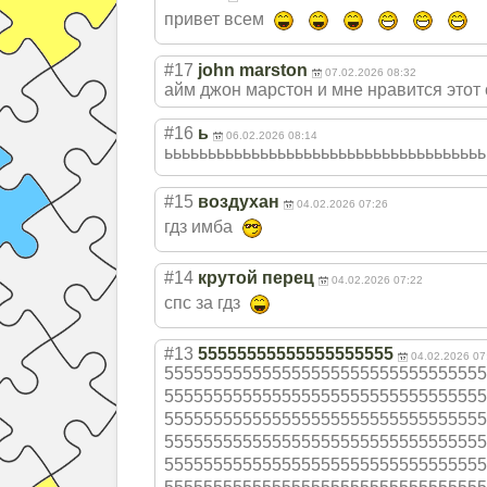
привет всем
#17
john marston
07.02.2026 08:32
айм джон марстон и мне нравится этот 
#16
ь
06.02.2026 08:14
ььььььььььььььь
ььььььььььььььь
ььььььь
#15
воздухан
04.02.2026 07:26
гдз имба
#14
крутой перец
04.02.2026 07:22
спс за гдз
#13
55555555555555555555
04.02.2026 07
555555555555555
555555555555555
555
555555555555555
555555555555555
555
555555555555555
555555555555555
555
555555555555555
555555555555555
555
555555555555555
555555555555555
555