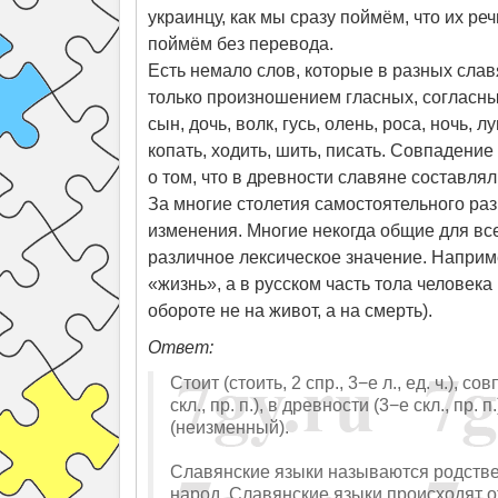
украинцу, как мы сразу поймём, что их ре
поймём без перевода.
Есть немало слов, которые в разных слав
только произношением гласных, согласных 
сын, дочь, волк, гусь, олень, роса, ночь, л
копать, ходить, шить, писать. Совпадение
о том, что в древности славяне составлял
За многие столетия самостоятельного ра
изменения. Многие некогда общие для вс
различное лексическое значение. Наприм
«жизнь», а в русском часть тола человека
обороте не на живот, а на смерть).
Ответ:
Стоит (стоить, 2 спр., 3−е л., ед. ч.), с
скл., пр. п.), в древности (3−е скл., пр
(неизменный).
Славянские языки называются родстве
народ. Славянские языки происходят о