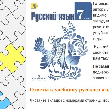
Готовые 
авторы Л
видимо, 
затрудни
речи, с 
углублят
годы.
Русский 
свои от
вам таку
Не забыв
подчерк
значение
Ответы к учебнику русского яз
Листайте вкладки с номерами страниц, чт