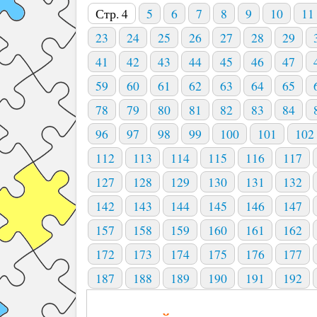
Стр. 4
5
6
7
8
9
10
11
23
24
25
26
27
28
29
41
42
43
44
45
46
47
59
60
61
62
63
64
65
78
79
80
81
82
83
84
96
97
98
99
100
101
102
112
113
114
115
116
117
127
128
129
130
131
132
142
143
144
145
146
147
157
158
159
160
161
162
172
173
174
175
176
177
187
188
189
190
191
192