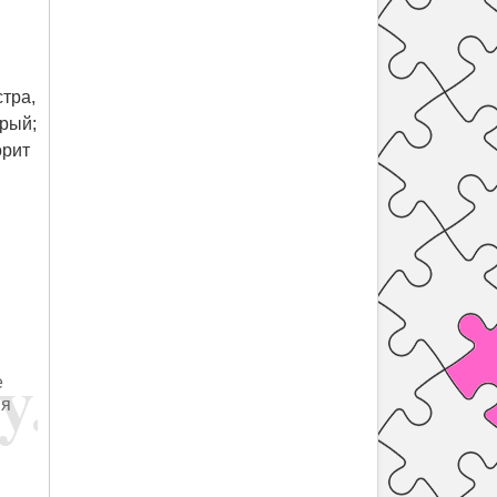
стра,
трый;
орит
е
ия