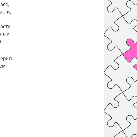
асс,
асти,
части
ть и
е
верить
яем