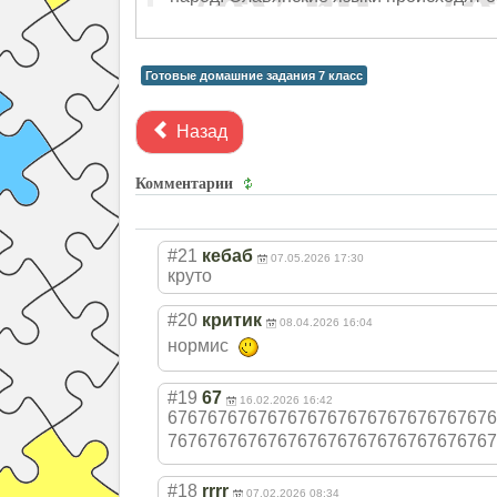
Готовые домашние задания 7 класс
Назад
Комментарии
#21
кебаб
07.05.2026 17:30
круто
#20
критик
08.04.2026 16:04
нормис
#19
67
16.02.2026 16:42
676767676767676
767676767676767
676
767676767676767
676767676767676
767
#18
rrrr
07.02.2026 08:34