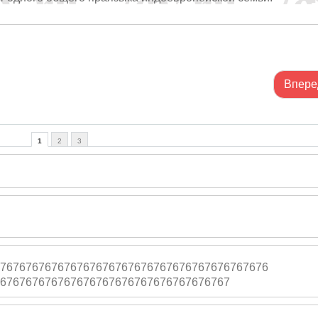
Впере
1
2
3
767676767676
767676767676767
676767676767676
676767676767
676767676767676
767676767