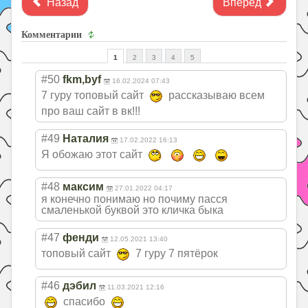
Назад
Вперед
Комментарии
1
2
3
4
5
#50
fkm,byf
16.02.2024 07:43
7 гуру топовый сайт
рассказываю всем
про ваш сайт в вк!!!
#49
Наталия
17.02.2022 16:13
Я обожаю этот сайт
#48
максим
27.01.2022 04:17
я конечно понимаю но почиму пасся
смаленькой буквой это кличка быка
#47
фенди
12.05.2021 13:40
топовый сайт
7 гуру 7 пятёрок
#46
дэбил
11.03.2021 12:16
спасибо