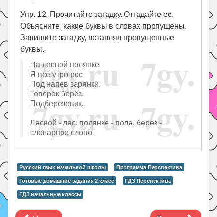
Упр. 12. Прочитайте загадку. Отгадайте ее.
Объясните, какие буквы в словах пропущены.
Запишите загадку, вставляя пропущенные
буквы.
На л
е
сной п
о
лянке
Я всё утро рос
Под напев зарянки,
Говорок б
е
рёз.
Подберёзовик.
Лесной - лес, полянке - поле, берез -
словарное слово.
Русский язык начальной школы
Программа Перспектива
Готовые домашние задания 2 класс
ГДЗ Перспектива
ГДЗ начальные классы