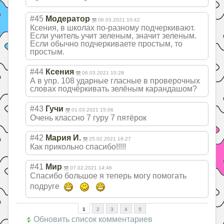
#45
Модератор
06.03.2021 10:42
Ксения, в школах по-разному подчеркивают.
Если учитель учит зеленым, значит зеленым.
Если обычно подчеркиваете простым, то
простым.
#44
Ксения
06.03.2021 10:28
А в упр. 108 ударные гласные в проверочных
словах подчёркивать зелёным карандашом?
#43
Гучи
01.03.2021 15:06
Очень классно 7 гуру 7 пятёрок
#42
Мария И.
25.02.2021 16:27
Как прикольно спасибо!!!!!
#41
Мир
07.02.2021 14:46
Спасибо большое я теперь могу помогать
подруге
1
2
3
4
5
Обновить список комментариев