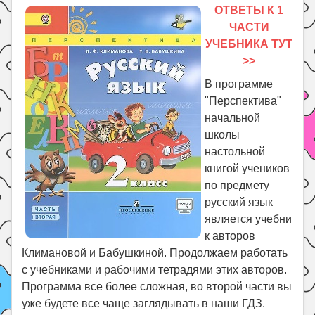
Праздники
ОТВЕТЫ К 1
ЧАСТИ
Психология
УЧЕБНИКА ТУТ
Летом!
>>
Поиск
В программе
"Перспектива"
начальной
школы
настольной
книгой учеников
по предмету
русский язык
является учебни
к авторов
Климановой и Бабушкиной. Продолжаем работать
с учебниками и рабочими тетрадями этих авторов.
Программа все более сложная, во второй части вы
уже будете все чаще заглядывать в наши ГДЗ.