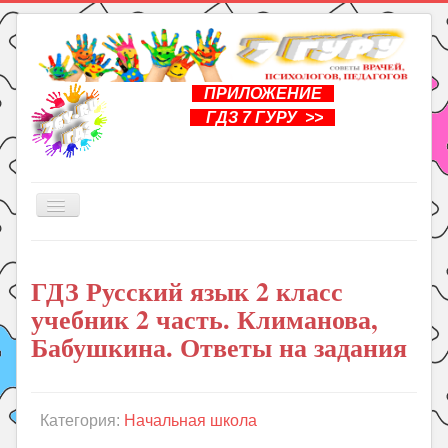
ПРИЛОЖЕНИЕ
ГДЗ 7 ГУРУ >>
Включить/
выключить
навигацию
Главная
ГДЗ Русский язык 2 класс
Книги
учебник 2 часть. Климанова,
Рукоделие
Бабушкина. Ответы на задания
Подготовка к школе
Уроки
Категория:
Начальная школа
ГДЗ