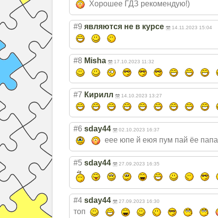
Хорошее ГДЗ рекомендую!)
#9
являются не в курсе
14.11.2023 15:04
#8
Misha
17.10.2023 11:32
#7
Кирилл
14.10.2023 13:27
#6
sday44
02.10.2023 16:37
еее юпе й еюя пум пай ёе пап
#5
sday44
27.09.2023 16:35
#4
sday44
27.09.2023 16:30
топ