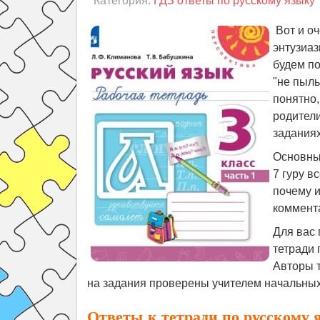
Категория:
ГДЗ ответы по русскому языку
Вот и о
энтузиаз
будем по
"не пыль
понятно,
родители
заданиях
Основные
7 гуру в
почему и
коммента
Для вас 
тетради 
Авторы 
на задания проверены учителем начальных
Ответы к тетради по русскому я