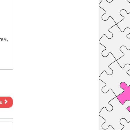
тем,
д