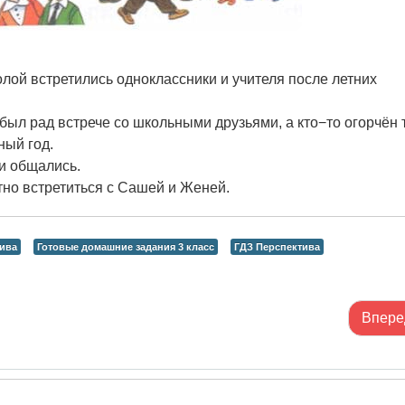
лой встретились одноклассники и учителя после летних
был рад встрече со школьными друзьями, а кто−то огорчён 
ный год.
 и общались.
тно встретиться с Сашей и Женей.
ива
Готовые домашние задания 3 класс
ГДЗ Перспектива
Впере