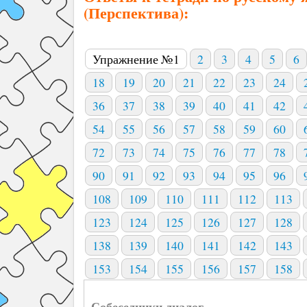
(Перспектива):
Упражнение №1
2
3
4
5
6
18
19
20
21
22
23
24
36
37
38
39
40
41
42
54
55
56
57
58
59
60
72
73
74
75
76
77
78
90
91
92
93
94
95
96
108
109
110
111
112
113
123
124
125
126
127
128
138
139
140
141
142
143
153
154
155
156
157
158
Собеседники диалог