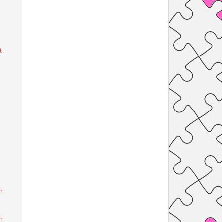
а
,
,