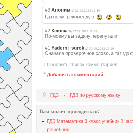
#3
Аноним
21.09.2023 17:30
Гдз норм, рекомендую
#2
Ксюша
17.09.2023 11:04
По-моему вы задачу перепутали
#1
Yaderni_surok
30.09.2022 15:19
Сначала проверочное слово, а таг гдз 
Обновить список комментариев
Добавить комментарий
ГДЗ
ГДЗ по русскому языку
Вам может пригодиться:
ГДЗ Математика 3 класс учебник 2 час
решебник