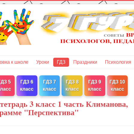
овка к школе
Уроки
ГДЗ
Праздники
Психология
ГДЗ 5
ГДЗ 6
ГДЗ 7
ГДЗ 8
ГДЗ 9
ГДЗ 10
класс
класс
класс
класс
класс
класс
тетрадь 3 класс 1 часть Климанова,
грамме "Перспектива"