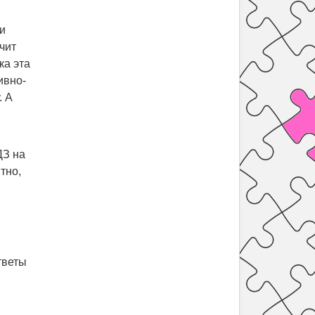
и
чит
ка эта
ивно-
. А
ДЗ на
тно,
тветы