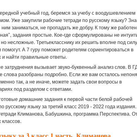
чередной учебный год, беремся за учебу с воодушевлением 
мом. Уже закупили рабочие тетради по русскому языку? Зна
 ним заниматься, не пропадать же добру. К тому же работен
ная", задания простые. Кое-где сформулированы не интуит
 но несложные. Третьекласснику их решить вполне под силу
 помогут. А 7 гуру поможет родителям сориентироваться в
 и найти правильные ответы.
 затруднения вызывает звуко-буквенный анализ слов. В Г
се слова разобраны подробно. Если же вам осталось непоня
менно так, а не иначе, можете задать свои вопросы в
риях под разделом с ответами.
готовые домашние задания к первой части белой рабочей
по русскому языку за третий класс 2019 - 2022 года издания.
тетради Климанова, Бабушкина, программа Перспектива. О
 классов.
зыку за 3 класс 1 часть, Климанова