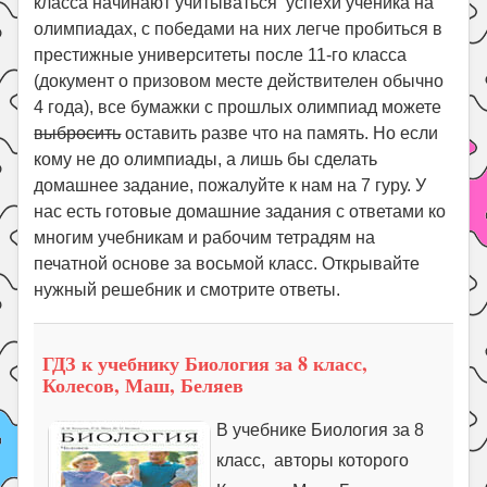
класса начинают учитываться успехи ученика на
Праздники
олимпиадах, с победами на них легче пробиться в
Психология
престижные университеты после 11-го класса
(документ о призовом месте действителен обычно
Летом!
4 года), все бумажки с прошлых олимпиад можете
Поиск
выбросить
оставить разве что на память. Но если
кому не до олимпиады, а лишь бы сделать
домашнее задание, пожалуйте к нам на 7 гуру. У
нас есть готовые домашние задания с ответами ко
многим учебникам и рабочим тетрадям на
печатной основе за восьмой класс. Открывайте
нужный решебник и смотрите ответы.
ГДЗ к учебнику Биология за 8 класс,
Колесов, Маш, Беляев
В учебнике Биология за 8
класс, авторы которого