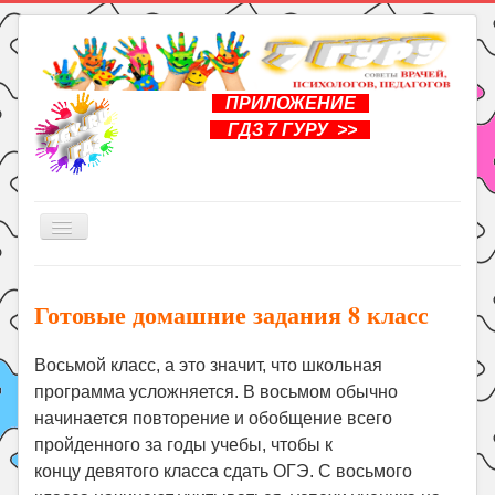
ПРИЛОЖЕНИЕ
ГДЗ 7 ГУРУ >>
Включить/
выключить
навигацию
Главная
Готовые домашние задания 8 класс
Книги
Рукоделие
Восьмой класс, а это значит, что школьная
программа усложняется. В восьмом обычно
Подготовка к школе
начинается повторение и обобщение всего
Уроки
пройденного за годы учебы, чтобы к
ГДЗ
концу девятого класса сдать ОГЭ. С восьмого