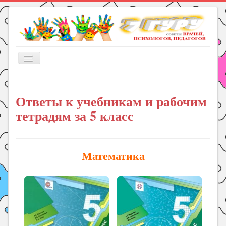
Включить/
выключить
навигацию
Главная
Ответы к учебникам и рабочим
Книги
тетрадям за 5 класс
Рукоделие
Подготовка к школе
Уроки
Математика
ГДЗ
Праздники
Психология
Летом!