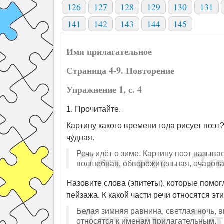
126
127
128
129
130
131
141
142
143
144
145
Имя прилагательное
Страница 4-9. Повторение
Упражнение 1, с. 4
1. Прочитайте.
Картину какого времени года рисует поэт
чу́дная.
Речь идёт о зиме. Картину поэт называ
волшебная, обворожительная, очарова
Назовите слова (эпитеты), которые помог
пейзажа. К какой части речи относятся эт
Белая зимняя равнина, светлая ночь, в
относятся к именам прилагательным.