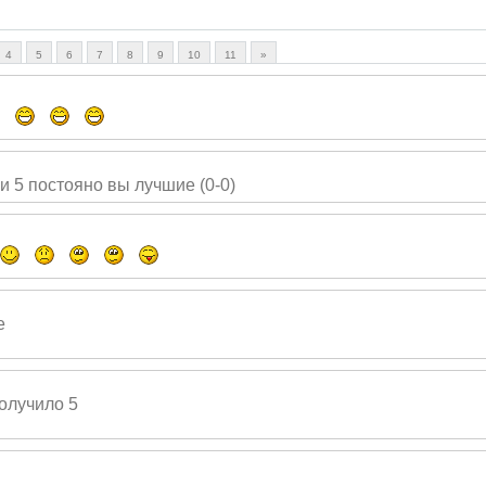
4
5
6
7
8
9
10
11
»
и 5 постояно вы лучшие (0-0)
е
олучило 5