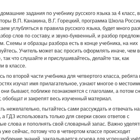
домашние задания по учебнику русского языка за 4 класс, 
вторы В.П. Канакина, В.Г. Горецкий, программа Школа Росси
ем углубляться в правила русского языка, будет много ра
разбор слов по составу, и звуко-буквенный, и разбор предло
м. Схемы и образцы разбора есть в конце учебника, на них
уйтесь. Учитель может вас просить оформлять иначе, чем в
, так что слушайте и прислушивайтесь, делайте так, как
и в классе.
ь по второй части учебника для четвертого класса, ребята 
стях изучат имя прилагательное, узнают многое о местоим
 они бывают, поближе познакомятся с глаголами, а потом с
, обобщат и закрепят весь изученный материал.
ь нежелательно, пытайтесь сами рассуждать и отвечать на
 а ГДЗ использовать только для сверки своих ответов с
ые слова и пополнять свой словарный запас. Важно уделят
 уже сейчас, потому что в четвертом классе происходит
глубление знаний, закладывается основа для успешной учё