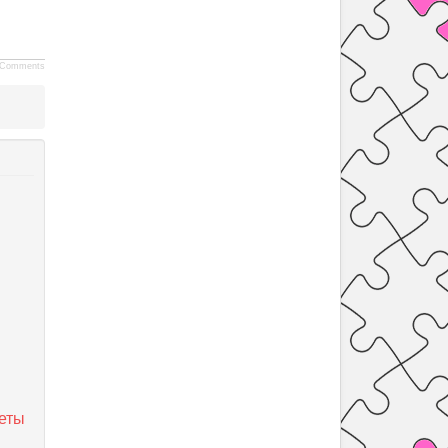
Comments
веты