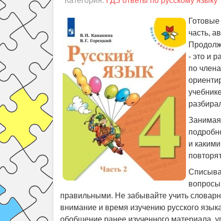
Категория:
ГДЗ ответы по русскому языку
Готовые 
часть, а
Продолжа
- это и 
по члена
ориентир
учебнике
разбирал
Занимаяс
подробно
и какими
повторят
Списыват
вопросы,
правильными. Не забывайте учить словарн
внимание и время изучению русского языка
обобщение ранее изученного материала, у