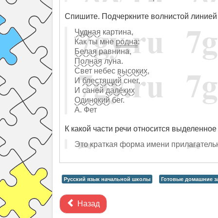
Спишите. Подчеркните волнистой линией
Чудная
картина,
Как ты мне
родна
:
Белая
равнина,
Полная
луна.
Свет небес
высоких
,
И
блестящий
снег,
И саней
далёких
Одинокий
бег.
А. Фет
К какой части речи относится выделенное
Это краткая форма имени прилагатель
Русский язык начальной школы
Готовые домашние за
Назад