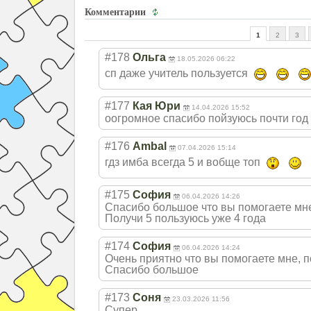
Комментарии
1
2
3
#178
Ольга
18.05.2026 06:22
сп даже учитель пользуется
#177
Кая Юри
14.04.2026 15:52
оогромное спасибо пойзуюсь почти год 
#176
Ambal
07.04.2026 15:14
гдз имба всегда 5 и вобще топ
#175
София
06.04.2026 14:26
Спасибо большое что вы помогаете мн
Получи 5 пользуюсь уже 4 года
#174
София
06.04.2026 14:24
Очень приятно что вы помогаете мне, п
Спасибо большое
#173
Соня
23.03.2026 11:56
Супер