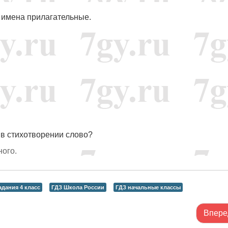
 имена прилагательные.
 в стихотворении слово?
ного.
дания 4 класс
ГДЗ Школа России
ГДЗ начальные классы
Впере