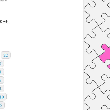
к же,
22
0
8
6
4
10
5