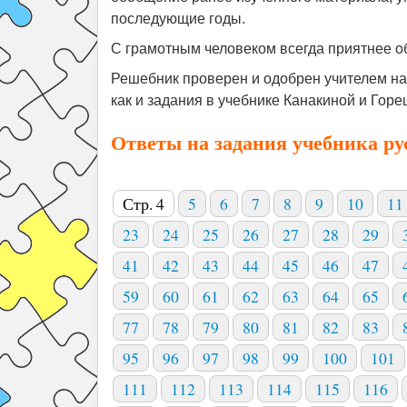
последующие годы.
С грамотным человеком всегда приятнее об
Решебник проверен и одобрен учителем на
как и задания в учебнике Канакиной и Горец
Ответы на задания учебника ру
Стр. 4
5
6
7
8
9
10
11
23
24
25
26
27
28
29
41
42
43
44
45
46
47
59
60
61
62
63
64
65
77
78
79
80
81
82
83
95
96
97
98
99
100
101
111
112
113
114
115
116