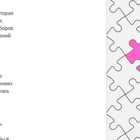
вторая
и.
зборов
жений
в
ениях
нова
ь
бы в