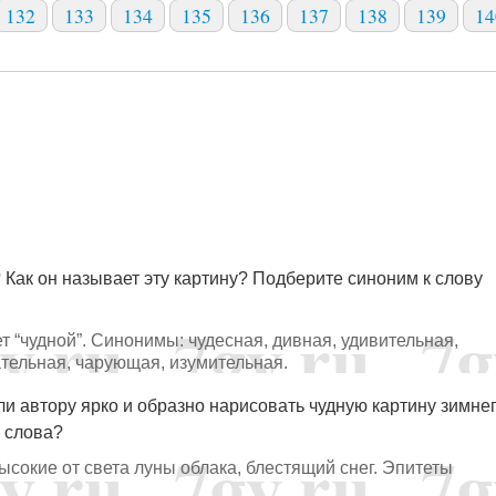
132
133
134
135
136
137
138
139
14
? Как он называет эту картину? Подберите синоним к слову
ет “чудной”. Синонимы: чудесная, дивная, удивительная,
тельная, чарующая, изумительная.
ли автору ярко и образно нарисовать чудную картину зимне
и слова?
ысокие от света луны облака, блестящий снег. Эпитеты