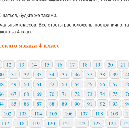
щаться, будьте же такими.
чальных классов. Все ответы расположены постранично, та
кого за 4 класс.
сского языка 4 класс
12
13
14
15
16
17
18
19
20
21
30
31
32
33
34
35
36
37
38
39
4
48
49
50
51
52
53
54
55
56
57
5
66
67
68
69
70
71
72
73
74
75
7
84
85
86
87
88
89
90
91
92
93
9
102
103
104
105
106
107
108
109
1
117
118
119
120
121
122
123
124
12