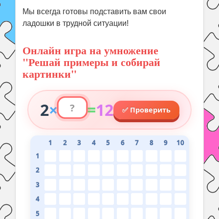
Мы всегда готовы подставить вам свои
ладошки в трудной ситуации!
Онлайн игра на умножение
"Решай примеры и собирай
картинки"
2
×
=
12
✅ Проверить
1
2
3
4
5
6
7
8
9
10
1
2
3
4
5