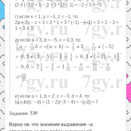
(2 + (−1)) = 1 − 3 − 3 * (2 − 1) = −2 − 3 = −5
г) если x = 1, y = −1, z = −1, то:
2x + 3y − z + 3 = 2 * 1 + 3 * (−1) − (−1) + 3 = 2 − 3 +
1 + 3 = 3
д) если a = 3, b = −5, c = 0,3, то:
1
3
a
−
1
15
b
+
c
(
a
+
b
)
=
1
3
∗
3
−
1
15
∗
(
−
5
)
+
0
,
3
∗
(
3
−
1
1
1
1
−
+
(
+
)
=
∗
3
−
∗
(
−
5
)
a
b
c
a
b
3
3
15
15
1
1
+
0
,
3
∗
(
3
−
5
)
=
1
+
+
0
,
3
∗
(
−
2
)
=
1
3
3
5
9
20
9
3
1
−
0
,
6
=
1
−
=
1
−
=
−
3
5
15
15
15
15
11
=
15
е) если a = 1, b = 2, c = −3, d = 4, то:
(a − b)(c − d) = (1 − 2)(−3 − 4) = −(−7) = 7
Задание 330
Верно ли, что значение выражения −a