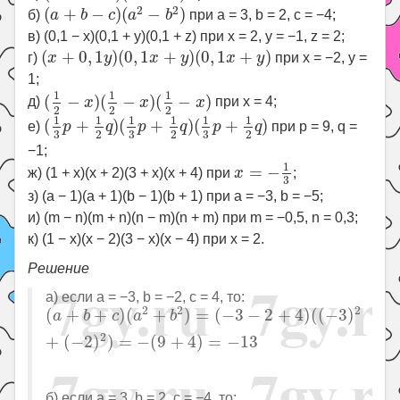
(
a
+
b
−
c
)
(
a
2
−
b
2
)
2
2
(
+
−
)
(
−
)
б)
a
b
c
a
b
при a = 3, b = 2, c = −4;
в) (0,1 − x)(0,1 + y)(0,1 + z) при x = 2, y = −1, z = 2;
(
x
+
0
,
1
y
)
(
0
,
1
x
+
y
)
(
0
,
1
x
+
y
)
(
+
0
,
1
)
(
0
,
1
+
)
(
0
,
1
+
)
г)
x
y
x
y
x
y
при x = −2, y =
1;
(
1
2
−
x
)
(
1
2
−
x
)
(
1
2
−
x
)
1
1
1
(
−
)
(
−
)
(
−
)
д)
x
x
x
при x = 4;
2
2
2
(
1
3
p
+
1
2
q
)
(
1
3
p
+
1
2
q
)
(
1
3
p
+
1
2
q
)
1
1
1
1
1
1
(
+
)
(
+
)
(
+
)
е)
p
q
p
q
p
q
при p = 9, q =
3
3
3
2
2
2
−1;
x
=
−
1
3
1
=
−
ж) (1 + x)(x + 2)(3 + x)(x + 4) при
x
;
3
з) (a − 1)(a + 1)(b − 1)(b + 1) при a = −3, b = −5;
и) (m − n)(m + n)(n − m)(n + m) при m = −0,5, n = 0,3;
к) (1 − x)(x − 2)(3 − x)(x − 4) при x = 2.
Решение
а) если a = −3, b = −2, c = 4, то:
(
a
+
b
+
c
)
(
a
2
+
b
2
)
=
(
−
3
−
2
+
4
)
(
(
−
3
)
2
+
(
−
2
)
2
)
=
−
(
9
+
4
2
2
2
(
+
+
)
(
+
)
=
(
−
3
−
2
+
4
)
(
(
−
3
)
a
b
c
a
b
2
+
(
−
2
)
)
=
−
(
9
+
4
)
=
−
13
б) если a = 3, b = 2, c = −4, то: