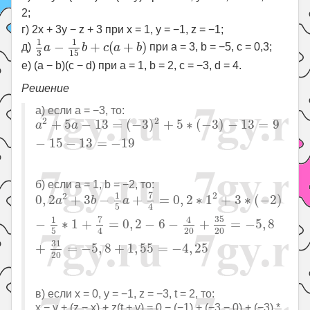
2;
г) 2x + 3y − z + 3 при x = 1, y = −1, z = −1;
1
3
a
−
1
15
b
+
c
(
a
+
b
)
1
1
−
+
(
+
)
д)
a
b
c
a
b
при a = 3, b = −5, c = 0,3;
3
15
е) (a − b)(c − d) при a = 1, b = 2, c = −3, d = 4.
Решение
а) если a = −3, то:
a
2
+
5
a
−
13
=
(
−
3
)
2
+
5
∗
(
−
3
)
−
13
=
9
−
15
−
13
=
−
19
2
2
+
5
−
13
=
(
−
3
)
+
5
∗
(
−
3
)
−
13
=
9
a
a
−
15
−
13
=
−
19
б) если a = 1, b = −2, то:
0
,
2
a
2
+
3
b
−
1
5
a
+
7
4
=
0
,
2
∗
1
2
+
3
∗
(
−
2
)
−
1
5
∗
1
+
7
7
1
2
2
0
,
2
+
3
−
+
=
0
,
2
∗
1
+
3
∗
(
−
2
)
a
b
a
4
5
7
35
1
4
−
∗
1
+
=
0
,
2
−
6
−
+
=
−
5
,
8
4
5
20
20
31
+
=
−
5
,
8
+
1
,
55
=
−
4
,
25
20
в) если x = 0, y = −1, z = −3, t = 2, то:
x − y + (z − x) + z(t + y) = 0 − (−1) + (−3 − 0) + (−3) *