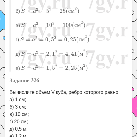
S
=
a
2
=
5
2
=
25
(
с
м
2
)
2
2
2
=
=
5
=
25
(
с
м
)
б)
S
a
S
=
a
2
=
10
2
=
100
(
с
м
2
)
2
2
2
=
=
10
=
100
(
с
м
)
в)
S
a
S
=
a
2
=
0
,
5
2
=
0
,
25
(
с
м
2
)
2
2
2
=
=
0
,
5
=
0
,
25
(
с
м
)
г)
S
a
S
=
a
2
=
2
,
1
2
=
4
,
41
(
м
2
)
2
2
2
=
=
2
,
1
=
4
,
41
(
м
)
д)
S
a
S
=
a
2
=
1
,
5
2
=
2
,
25
(
м
2
)
2
2
2
=
=
1
,
5
=
2
,
25
(
м
)
е)
S
a
Задание 326
Вычислите объем V куба, ребро которого равно:
а) 1 см;
б) 3 см;
в) 10 см;
г) 20 см;
д) 0,5 м;
е) 1,2 м.