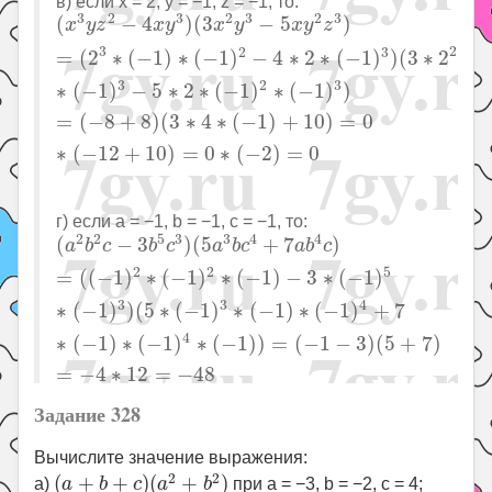
в) если x = 2, y = −1, z = −1, то:
(
x
3
y
z
2
−
4
x
y
3
)
(
3
x
2
y
3
−
5
x
y
2
z
3
)
=
(
2
3
∗
(
−
1
)
∗
(
−
1
)
3
2
3
2
3
2
3
(
−
4
)
(
3
−
5
)
x
y
z
x
y
x
y
x
y
z
3
2
2
3
=
(
2
∗
(
−
1
)
∗
(
−
1
)
−
4
∗
2
∗
(
−
1
)
)
(
3
∗
2
3
2
3
∗
(
−
1
)
−
5
∗
2
∗
(
−
1
)
∗
(
−
1
)
)
=
(
−
8
+
8
)
(
3
∗
4
∗
(
−
1
)
+
10
)
=
0
∗
(
−
12
+
10
)
=
0
∗
(
−
2
)
=
0
г) если a = −1, b = −1, c = −1, то:
(
a
2
b
2
c
−
3
b
5
c
3
)
(
5
a
3
b
c
4
+
7
a
b
4
c
)
=
(
(
−
1
)
2
∗
(
−
1
)
2
2
2
5
3
3
4
4
(
−
3
)
(
5
+
7
)
a
b
c
b
c
a
b
c
a
b
c
2
2
5
=
(
(
−
1
)
∗
(
−
1
)
∗
(
−
1
)
−
3
∗
(
−
1
)
3
3
4
∗
(
−
1
)
)
(
5
∗
(
−
1
)
∗
(
−
1
)
∗
(
−
1
)
+
7
4
∗
(
−
1
)
∗
(
−
1
)
∗
(
−
1
)
)
=
(
−
1
−
3
)
(
5
+
7
)
=
−
4
∗
12
=
−
48
Задание 328
Вычислите значение выражения:
(
a
+
b
+
c
)
(
a
2
+
b
2
)
2
2
(
+
+
)
(
+
)
а)
a
b
c
a
b
при a = −3, b = −2, c = 4;