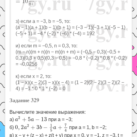
=
10
81
з) если a = −3, b = −5, то:
(a − 1)(a + 1)(b − 1)(b + 1) = (−3 − 1)(−3 + 1)(−5 − 1)
(−5 + 1) = −4 * (−2) * (−6) * (−4) = 192
и) если m = −0,5, n = 0,3, то:
(m − n)(m + n)(n − m)(n + m) = (−0,5 − 0,3)(−0,5 +
0,3)(0,3 + 0,5)(0,3 − 0,5) = −0,8 * (−0,2) * 0,8 * (−0,2)
= −0,0256
к) если x = 2, то:
(1 − x)(x − 2)(3 − x)(x − 4) = (1 − 2)(2 − 2)(3 − 2)(2 −
4) = −1 * 0 * 1 * (−2) = 0
Задание 329
Вычислите значение выражения:
a
2
+
5
a
−
13
2
+
5
−
13
а)
a
a
при a = −3;
0
,
2
a
2
+
3
b
−
1
5
a
+
7
4
7
1
2
0
,
2
+
3
−
+
б)
a
b
a
при a = 1, b = −2;
5
4
в) x − y + (z − x) + z(t + y) при x = 0, y = −1, z = −3, t =