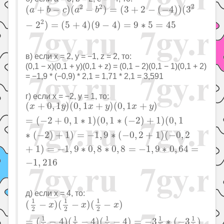
(
a
+
b
−
c
)
(
a
2
−
b
2
)
=
(
3
+
2
−
(
−
4
)
)
(
3
2
−
2
2
)
=
(
5
+
4
)
(
9
−
4
2
2
2
(
+
−
)
(
−
)
=
(
3
+
2
−
(
−
4
)
)
(
3
a
b
c
a
b
2
−
2
)
=
(
5
+
4
)
(
9
−
4
)
=
9
∗
5
=
45
в) если x = 2, y = −1, z = 2, то:
(0,1 − x)(0,1 + y)(0,1 + z) = (0,1 − 2)(0,1 − 1)(0,1 + 2)
= −1,9 * (−0,9) * 2,1 = 1,71 * 2,1 = 3,591
г) если x = −2, y = 1, то:
(
x
+
0
,
1
y
)
(
0
,
1
x
+
y
)
(
0
,
1
x
+
y
)
=
(
−
2
+
0
,
1
∗
1
)
(
0
,
1
∗
(
−
(
+
0
,
1
)
(
0
,
1
+
)
(
0
,
1
+
)
x
y
x
y
x
y
=
(
−
2
+
0
,
1
∗
1
)
(
0
,
1
∗
(
−
2
)
+
1
)
(
0
,
1
∗
(
−
2
)
+
1
)
=
−
1
,
9
∗
(
−
0
,
2
+
1
)
(
−
0
,
2
+
1
)
=
−
1
,
9
∗
0
,
8
∗
0
,
8
=
−
1
,
9
∗
0
,
64
=
−
1
,
216
д) если x = 4, то:
(
1
2
−
x
)
(
1
2
−
x
)
(
1
2
−
x
)
=
(
1
2
−
4
)
(
1
2
−
4
)
(
1
2
−
4
)
=
−
3
1
1
1
1
(
−
)
(
−
)
(
−
)
x
x
x
2
2
2
1
1
1
1
1
=
(
−
4
)
(
−
4
)
(
−
4
)
=
−
3
∗
(
−
3
)