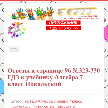
ПРИЛОЖЕНИЕ
ГДЗ 7 ГУРУ >>
Включить/
выключить
навигацию
Главная
Ответы к странице 96 №323-330
Книги
ГДЗ к учебнику Алгебра 7
Рукоделие
класс Никольский
Подготовка к школе
Уроки
Категория:
ГДЗ Алгебра учебник 7 класс
ГДЗ
Никольский, Потапов, Решетников ✔