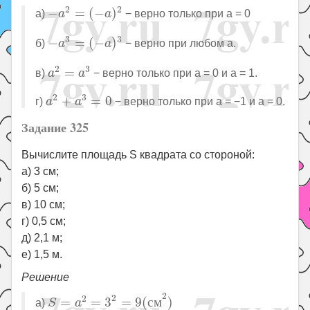
−
a
2
=
(
−
a
)
2
2
2
−
=
(
−
)
а)
− верно только при a = 0
a
a
−
a
3
=
(
−
a
)
3
3
3
−
=
(
−
)
б)
− верно при любом а.
a
a
a
2
=
a
3
2
3
=
в)
− верно только при a = 0 и a = 1.
a
a
a
2
+
a
3
=
0
2
3
+
=
0
г)
− верно только при a = −1 и a = 0.
a
a
Задание 325
Вычислите площадь S квадрата со стороной:
а) 3 см;
б) 5 см;
в) 10 см;
г) 0,5 см;
д) 2,1 м;
е) 1,5 м.
Решение
S
=
a
2
=
3
2
=
9
(
с
м
2
)
2
2
2
=
=
3
=
9
(
с
м
)
а)
S
a