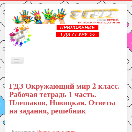
ПРИЛОЖЕНИЕ
ГДЗ 7 ГУРУ >>
Включить/
выключить
навигацию
Главная
ГДЗ Окружающий мир 2 класс.
Книги
Рабочая тетрадь 1 часть.
Рукоделие
Плешаков, Новицкая. Ответы
Подготовка к школе
на задания, решебник
Уроки
ГДЗ