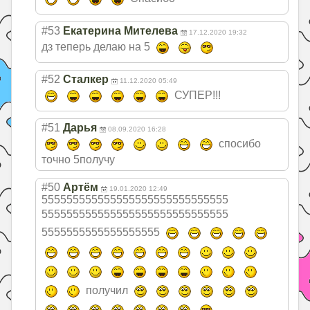
#53
Екатерина Мителева
17.12.2020 19:32
дз теперь делаю на 5
#52
Сталкер
11.12.2020 05:49
СУПЕР!!!
#51
Дарья
08.09.2020 16:28
спосибо
точно 5получу
#50
Артём
19.01.2020 12:49
555555555555555
555555555555555
555555555555555
555555555555555
555555555555555
5555
получил