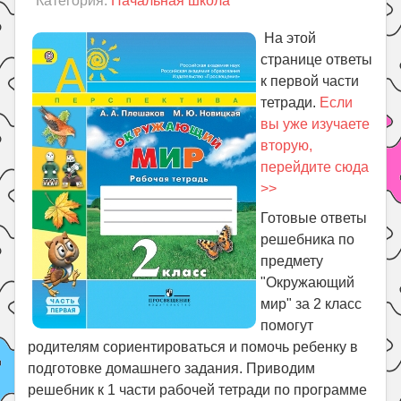
Категория:
Начальная школа
Праздники
Психология
На этой
странице ответы
Летом!
к первой части
Поиск
тетради.
Если
вы уже изучаете
вторую,
перейдите сюда
>>
Готовые ответы
решебника по
предмету
"Окружающий
мир" за 2 класс
помогут
родителям сориентироваться и помочь ребенку в
подготовке домашнего задания. Приводим
решебник к 1 части рабочей тетради по программе