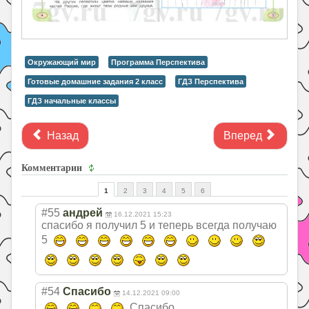
Окружающий мир
Программа Перспектива
Готовые домашние задания 2 класс
ГДЗ Перспектива
ГДЗ начальные классы
Назад
Вперед
Комментарии
1
2
3
4
5
6
#55
андрей
16.12.2021 15:23
спасибо я получил 5 и теперь всегда получаю
5
#54
Спасибо
14.12.2021 09:00
Спасибо