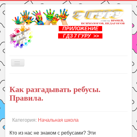
ПРИЛОЖЕНИЕ
ГДЗ 7 ГУРУ >>
Включить/
выключить
навигацию
Главная
Как разгадывать ребусы.
Книги
Правила.
Рукоделие
Подготовка к школе
Уроки
Категория:
Начальная школа
ГДЗ
Кто из нас не знаком с ребусами? Эти