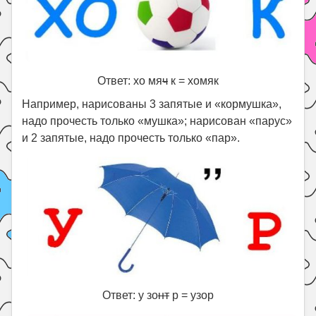
Ответ: хо мя
ч
к = хомяк
Например, нарисованы 3 запятые и «кормушка»,
надо прочесть только «мушка»; нарисован «парус»
и 2 запятые, надо прочесть только «пар».
Ответ: у зо
нт
р = узор