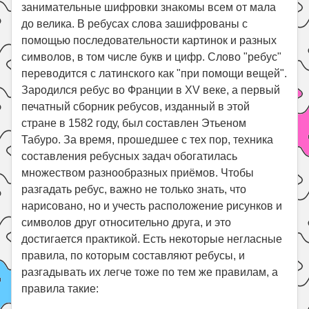
Праздники
занимательные шифровки знакомы всем от мала
до велика. В ребусах слова зашифрованы с
Психология
помощью последовательности картинок и разных
Летом!
символов, в том числе букв и цифр. Слово "ребус"
переводится с латинского как "при помощи вещей".
Поиск
Зародился ребус во Франции в XV веке, а первый
печатный сборник ребусов, изданный в этой
стране в 1582 году, был составлен Этьеном
Табуро. За время, прошедшее с тех пор, техника
составления ребусных задач обогатилась
множеством разнообразных приёмов. Чтобы
разгадать ребус, важно не только знать, что
нарисовано, но и учесть расположение рисунков и
символов друг относительно друга, и это
достигается практикой. Есть некоторые негласные
правила, по которым составляют ребусы, и
разгадывать их легче тоже по тем же правилам, а
правила такие: