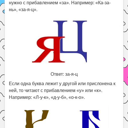
нужно с прибавлением «за». Например: «Ка-за-
нь», «за-я-ц».
Ответ: за-я-ц
Если одна буква лежит у другой или прислонена к
ней, то читают с прибавлением «у» или «к».
Например: «Л-у-к», «д-у-б», «о-к-о».