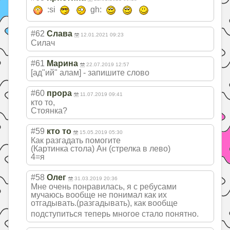
:si
gh:
#62
Слава
12.01.2021 09:23
Силач
#61
Марина
22.07.2019 12:57
[ад"ий" алам] - запишите слово
#60
прора
11.07.2019 09:41
кто то,
Стоянка?
#59
кто то
15.05.2019 05:30
Как разгадать помогите
(Картинка стола) Ан (стрелка в лево)
4=я
#58
Олег
31.03.2019 20:36
Мне очень понравилась, я с ребусами
мучаюсь вообще не понимал как их
отгадывать.(раз
гадывать), как вообще
подступиться теперь многое стало понятно.