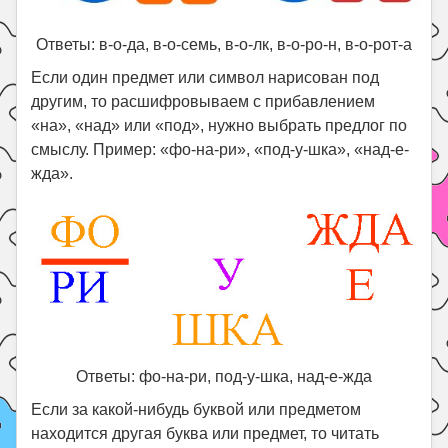
Ответы: в-о-да, в-о-семь, в-о-лк, в-о-ро-н, в-о-рот-а
Если один предмет или символ нарисован под
другим, то расшифровываем с прибавлением
«на», «над» или «под», нужно выбрать предлог по
смыслу. Пример: «фо-на-ри», «под-у-шка», «над-е-
жда».
Ответы: фо-на-ри, под-у-шка, над-е-жда
Если за какой-нибудь буквой или предметом
находится другая буква или предмет, то читать