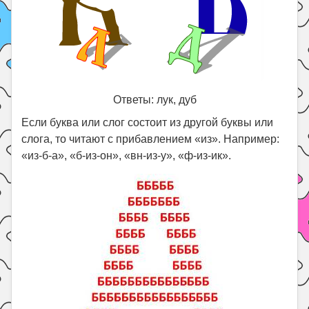
Ответы: лук, дуб
Если буква или слог состоит из другой буквы или
слога, то читают с прибавлением «из». Например:
«из-б-а», «б-из-он», «вн-из-у», «ф-из-ик».