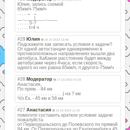
Юлия, запись схемой
65км/ч 75км/ч
. . . . ← →
__.____|____.____
. . . . . S-?
. . . . . t=4 ч
#29
Юлия
18.10.2023 13:46
Подскажите как записать условия к задачи?
От одной автостанции одновременно в
противоположных направлениях вышли два
автобуса. КаКакое расстояние будет между
автобусами через 4часа, если скорость
одного из них равна 65км/ч, п другого-75км/ч
#28
Модератор
17.10.2023 07:26
Анастасия,
По прям. - 84 км
. . . . . . . . . . . . . . . . . . . .) на ? км
Ч/з Ек. - 45 км и 58 км
#27
Анастасия
16.10.2023 11:18
помогите составить краткое условие задачи
пожалуйста.
от Первоуральского до Полевского по прямой
84 км. От Первоуральска до Екатеринбурга 45