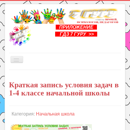
ПРИЛОЖЕНИЕ
ГДЗ 7 ГУРУ >>
Включить/
выключить
навигацию
Главная
Краткая запись условия задач в
Книги
1-4 классе начальной школы
Рукоделие
Подготовка к школе
Уроки
Категория:
Начальная школа
ГДЗ