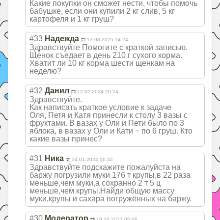
Какие покупки он сможет нести, чтобы помочь
бабушке, если они купили 2 кг слив, 5 кг
картофеля и 1 кг груш?
#33
Надежда
13.03.2025 14:24
Здравствуйте Помогите с краткой записью.
Щенок съедает в день 210 г сухого корма.
Хватит ли 10 кг корма шести щенкам на
неделю?
#32
Данил
12.02.2024 20:24
Здравствуйте.
Как написать краткое условие к задаче
Оля, Петя и Катя принесли к столу 3 вазы с
фруктами. В вазах у Оли и Пети было по 3
яблока, в вазах у Оли и Кати − по 6 груш. Кто
какие вазы принес?
#31
Ника
14.01.2024 06:32
Здравствуйте подскажите пожалуйста на
баржу погрузили муки 176 т крупы,в 22 раза
меньше,чем муки,а сохранно 2 т 5 ц
меньше,чем крупы.Найди общую массу
муки,крупы и сахара погружённых на баржу.
#30
Модератор
19.10.2023 05:06