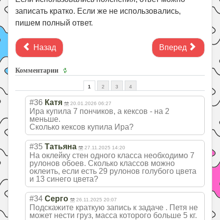
записать кратко. Если же не использовались,
пишем полный ответ.
Назад
Вперед
Комментарии
1
2
3
4
#36
Катя
20.01.2026 06:27
Ира купила 7 пончиков, а кексов - на 2
меньше.
Сколько кексов купила Ира?
#35
Татьяна
27.11.2025 14:20
На оклейку стен одного класса необходимо 7
рулонов обоев. Сколько классов можно
оклеить, если есть 29 рулонов голубого цвета
и 13 синего цвета?
#34
Серго
26.11.2025 20:07
Подскажите краткую запись к задаче . Петя не
может нести груз, масса которого больше 5 кг.