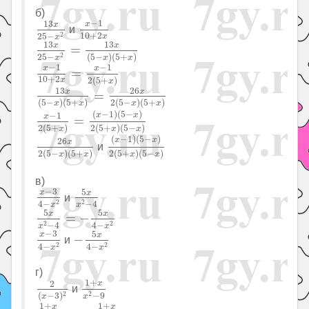
б)
x
−
1
10
+
2
x
13
x
25
−
x
2
−
1
13
x
x
и
10
+
2
2
25
−
x
x
13
x
25
−
x
2
=
13
x
(
5
−
x
)
(
5
+
x
)
13
13
x
x
=
2
25
−
(
5
−
)
(
5
+
)
x
x
x
x
−
1
10
+
2
x
=
x
−
1
2
(
5
+
x
)
−
1
−
1
x
x
=
10
+
2
2
(
5
+
)
x
x
13
x
(
5
−
x
)
(
5
+
x
)
=
26
x
2
(
5
−
x
)
(
5
+
x
)
13
26
x
x
=
(
5
−
)
(
5
+
)
2
(
5
−
)
(
5
+
)
x
x
x
x
x
−
1
2
(
5
+
x
)
=
(
x
−
1
)
(
5
−
x
)
2
(
5
+
x
)
(
5
−
x
)
(
−
1
)
(
5
−
)
x
x
−
1
x
=
2
(
5
+
)
2
(
5
+
)
(
5
−
)
x
x
x
(
x
−
1
)
(
5
−
x
)
2
(
5
+
x
)
(
5
−
x
)
26
x
2
(
5
−
x
)
(
5
+
x
)
(
−
1
)
(
5
−
)
x
x
26
x
и
2
(
5
−
)
(
5
+
)
2
(
5
+
)
(
5
−
)
x
x
x
x
в)
x
−
3
4
−
x
2
5
x
x
2
−
4
−
3
5
x
x
и
2
2
4
−
−
4
x
x
5
x
x
2
−
4
=
−
5
x
4
−
x
2
5
5
x
x
=
−
2
2
−
4
4
−
x
x
x
−
3
4
−
x
2
−
5
x
4
−
x
2
−
3
5
x
x
−
и
2
2
4
−
4
−
x
x
г)
1
+
x
x
2
−
9
2
(
x
−
3
)
2
1
+
2
x
и
2
2
−
9
(
−
3
)
x
x
1
+
x
x
2
−
9
=
1
+
x
(
x
−
3
)
(
x
+
3
)
1
+
1
+
x
x