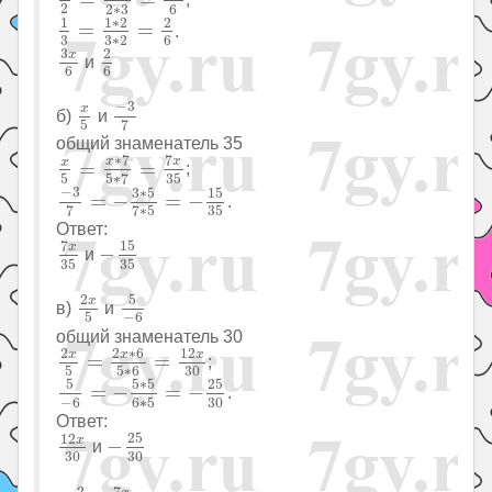
2
2
∗
3
6
1
3
=
1
∗
2
3
∗
2
=
2
6
1
1
∗
2
2
=
=
.
3
3
∗
2
6
3
x
6
2
6
3
2
x
и
6
6
−
3
7
x
5
−
3
x
б)
и
5
7
общий знаменатель 35
x
5
=
x
∗
7
5
∗
7
=
7
x
35
∗
7
7
x
x
x
=
=
;
5
35
5
∗
7
−
3
7
=
−
3
∗
5
7
∗
5
=
−
15
35
−
3
3
∗
5
15
=
−
=
−
.
35
7
7
∗
5
Ответ:
7
x
35
−
15
35
7
15
x
−
и
35
35
5
−
6
2
x
5
5
2
x
в)
и
5
−
6
общий знаменатель 30
2
x
5
=
2
x
∗
6
5
∗
6
=
12
x
30
2
∗
6
2
12
x
x
x
=
=
;
5
5
∗
6
30
5
−
6
=
−
5
∗
5
6
∗
5
=
−
25
30
5
5
∗
5
25
=
−
=
−
.
6
∗
5
30
−
6
Ответ:
−
25
30
12
x
30
25
12
x
−
и
30
30
7
x
−
4
2
3
7