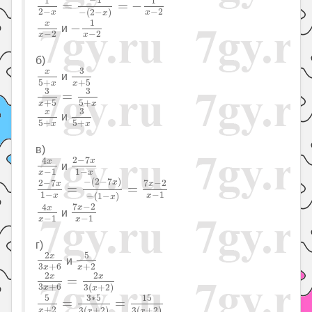
1
1
=
=
−
2
−
−
2
−
(
2
−
)
x
x
x
−
1
x
−
2
x
x
−
2
1
x
−
и
−
2
−
2
x
x
б)
3
x
+
5
x
5
+
x
3
x
и
5
+
+
5
x
x
3
x
+
5
=
3
5
+
x
3
3
=
+
5
5
+
x
x
3
5
+
x
x
5
+
x
3
x
и
5
+
5
+
x
x
в)
2
−
7
x
1
−
x
4
x
x
−
1
2
−
7
4
x
x
и
−
1
1
−
x
x
2
−
7
x
1
−
x
=
−
(
2
−
7
x
)
−
(
1
−
x
)
=
7
x
−
2
x
−
1
−
(
2
−
7
)
2
−
7
7
−
2
x
x
x
=
=
1
−
−
1
−
(
1
−
)
x
x
x
7
x
−
2
x
−
1
4
x
x
−
1
7
−
2
4
x
x
и
−
1
−
1
x
x
г)
5
x
+
2
2
x
3
x
+
6
5
2
x
и
3
+
6
+
2
x
x
2
x
3
x
+
6
=
2
x
3
(
x
+
2
)
2
2
x
x
=
3
+
6
3
(
+
2
)
x
x
5
x
+
2
=
3
∗
5
3
(
x
+
2
)
=
15
3
(
x
+
2
)
5
3
∗
5
15
=
=
+
2
3
(
+
2
)
3
(
+
2
)
x
x
x