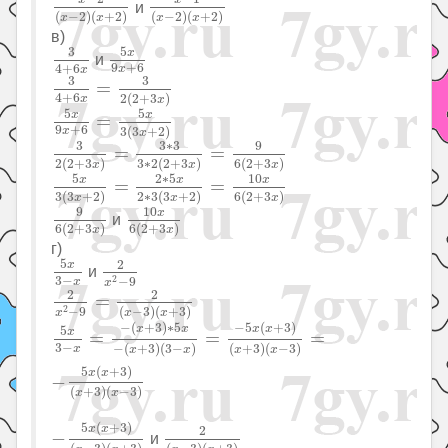
и
(
−
2
)
(
+
2
)
(
−
2
)
(
+
2
)
x
x
x
x
в)
3
4
+
6
x
5
x
9
x
+
6
5
3
x
и
9
+
6
4
+
6
x
x
3
4
+
6
x
=
3
2
(
2
+
3
x
)
3
3
=
4
+
6
2
(
2
+
3
)
x
x
5
x
9
x
+
6
=
5
x
3
(
3
x
+
2
)
5
5
x
x
=
9
+
6
3
(
3
+
2
)
x
x
3
2
(
2
+
3
x
)
=
3
∗
3
3
∗
2
(
2
+
3
x
)
=
9
6
(
2
+
3
x
)
9
3
3
∗
3
=
=
2
(
2
+
3
)
3
∗
2
(
2
+
3
)
6
(
2
+
3
)
x
x
x
5
x
3
(
3
x
+
2
)
=
2
∗
5
x
2
∗
3
(
3
x
+
2
)
=
10
x
6
(
2
+
3
x
)
5
2
∗
5
10
x
x
x
=
=
3
(
3
+
2
)
2
∗
3
(
3
+
2
)
6
(
2
+
3
)
x
x
x
9
6
(
2
+
3
x
)
10
x
6
(
2
+
3
x
)
9
10
x
и
6
(
2
+
3
)
6
(
2
+
3
)
x
x
г)
5
x
3
−
x
2
x
2
−
9
5
2
x
и
3
−
2
−
9
x
x
2
x
2
−
9
=
2
(
x
−
3
)
(
x
+
3
)
2
2
=
2
−
9
(
−
3
)
(
+
3
)
x
x
x
5
x
3
−
x
=
−
(
x
+
3
)
∗
5
x
−
(
x
+
3
)
(
3
−
x
)
=
−
5
x
(
x
+
3
)
(
x
+
3
)
(
−
(
+
3
)
∗
5
−
5
(
+
3
)
x
x
x
x
5
x
=
=
=
3
−
−
(
+
3
)
(
3
−
)
(
+
3
)
(
−
3
)
x
x
x
x
x
5
(
+
3
)
x
x
−
(
+
3
)
(
−
3
)
x
x
−
5
x
(
x
+
3
)
(
x
−
3
)
(
x
+
3
)
2
(
x
−
3
)
(
x
+
3
)
5
(
+
3
)
x
x
2
−
и