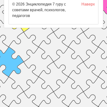
© 2026 Энциклопедия 7 гуру с
Наверх
советами врачей, психологов,
педагогов