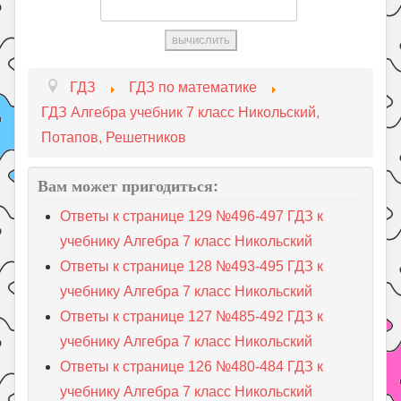
ГДЗ
ГДЗ по математике
ГДЗ Алгебра учебник 7 класс Никольский,
Потапов, Решетников
Вам может пригодиться:
Ответы к странице 129 №496-497 ГДЗ к
учебнику Алгебра 7 класс Никольский
Ответы к странице 128 №493-495 ГДЗ к
учебнику Алгебра 7 класс Никольский
Ответы к странице 127 №485-492 ГДЗ к
учебнику Алгебра 7 класс Никольский
Ответы к странице 126 №480-484 ГДЗ к
учебнику Алгебра 7 класс Никольский