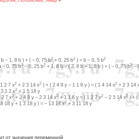
Мерзляк, Полонский, Якир ✔
2
2
2
 b − 1, 8 b ) + ( − 0, 75 b
+ 0, 25 b
) = b − 0, 5 b
2
2
2
b − 0, 75 b
− 0, 25 b
+ 1, 8 b = ( 2, 8 b + 1, 8 b ) + ( − 0, 75 b
− 
2
2
2
 1 2 7 x
+ 2 3 14 x
) + ( 2 4 9 y − 1 1 6 y ) = ( 1 4 14 x
+ 2 3 14 
2
 3 1 2 x
+ 1 5 18 y
2
2
2
2
 2 7 x
+ 2 4 9 y − 2 3 14 x
+ 1 1 6 y = ( 1 2 7 x
− 2 3 14 x
) + (
2
 8 18 y + 1 3 18 y ) = − 13 14 x
+ 3 11 18 y
сит от значения переменной.