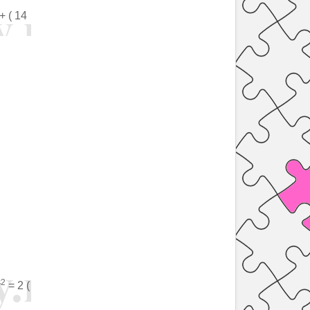
+ ( 14
2
y
= 2 (