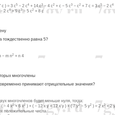
5
4
3
2
3
2
5
4
 c ) = 3 c
− 2 c
+ 14 c
− 4 c
+ c − 5 c
− c
+ 7 c = 3 c
− 2 c
4
3
2
− 2 c
+ 9 c
− 5 c
+ 8 с
ену
ла тождественно равна 5?
2
 − m n
+ n 4
которых многочлены
овременно принимают отрицательные значения?
вух многочленов будет меньше нуля, тогда:
2
2
2
2
2
 ( − 4 x
+ 6 x
) + ( − 12 x y + 12 x y ) + ( 7 y
− 5 y
) = 2 x
+ 2 
ых положительные числа.