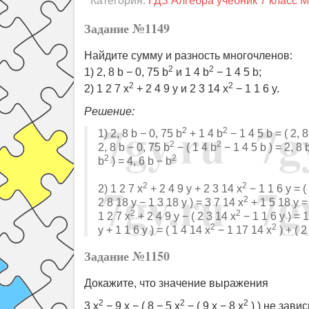
Категория:
ГДЗ Алгебра учебник 7 класс 
Задание №1149
Найдите сумму и разность многочленов:
2
2
1) 2, 8 b − 0, 75 b
и 1 4 b
− 1 4 5 b;
2
2
2) 1 2 7 x
+ 2 4 9 y и 2 3 14 x
− 1 1 6 y.
Решение:
2
2
1) 2, 8 b − 0, 75 b
+ 1 4 b
− 1 4 5 b = ( 2, 8
2
2
2, 8 b − 0, 75 b
− ( 1 4 b
− 1 4 5 b ) = 2, 8 
2
2
b
) = 4, 6 b − b
2
2
2) 1 2 7 x
+ 2 4 9 y + 2 3 14 x
− 1 1 6 y = (
2
2 8 18 y − 1 3 18 y ) = 3 7 14 x
+ 1 5 18 y =
2
2
1 2 7 x
+ 2 4 9 y − ( 2 3 14 x
− 1 1 6 y ) = 1
2
2
y + 1 1 6 y ) = ( 1 4 14 x
− 1 17 14 x
) + ( 2
Задание №1150
Докажите, что значение выражения
2
2
2
3 x
− 9 x − ( 8 − 5 x
− ( 9 x − 8 x
) ) не зави