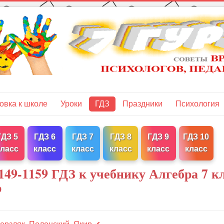
овка к школе
Уроки
ГДЗ
Праздники
Психология
ГДЗ 5
ГДЗ 6
ГДЗ 7
ГДЗ 8
ГДЗ 9
ГДЗ 10
класс
класс
класс
класс
класс
класс
49-1159 ГДЗ к учебнику Алгебра 7 к
р