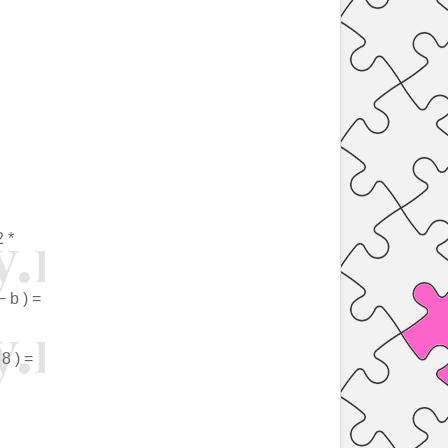
2 *
− b ) =
8 ) =