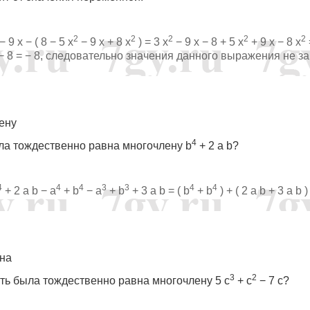
2
2
2
2
2
− 9 x − ( 8 − 5 x
− 9 x + 8 x
) = 3 x
− 9 x − 8 + 5 x
+ 9 x − 8 x
 + 0 − 8 = − 8, следовательно значения данного выражения не з
ену
4
ыла тождественно равна многочлену b
+ 2 a b?
4
4
4
3
3
4
4
+ 2 a b − a
+ b
− a
+ b
+ 3 a b = ( b
+ b
) + ( 2 a b + 3 a b )
ена
3
2
сть была тождественно равна многочлену 5 c
+ c
− 7 c?