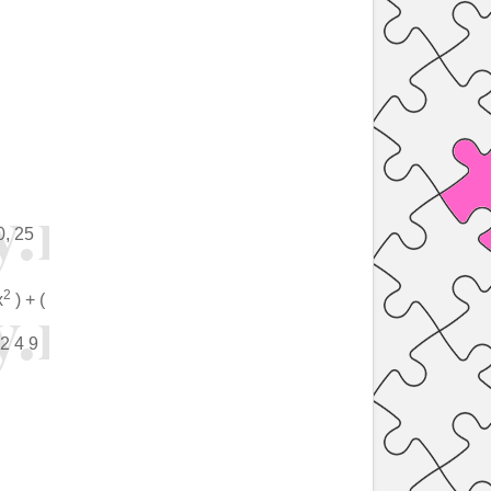
0, 25
2
x
) + (
 2 4 9