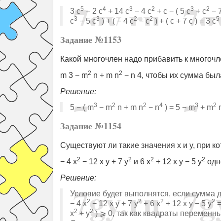
5
4
3
2
3
2
3 c
− 2 c
+ 14 c
− 4 c
+ c − ( 5 c
+ c
− 7
3
3
2
2
5
c
− 5 c
) + ( − 4 c
− c
) + ( c + 7 c ) = 3 c
Задание №1153
Какой многочлен надо прибавить к многочл
2
2
m 3 − m
n + m n
− n 4, чтобы их сумма бы
Решение:
3
2
2
4
3
2
5 − ( m
− m
n + m n
− n
) = 5 − m
+ m
n
Задание №1154
Существуют ли такие значения x и y, при 
2
2
2
2
− 4 x
− 12 x y + 7 y
и 6 x
+ 12 x y − 5 y
одн
Решение:
Условие будет выполнятся, если сумма д
2
2
2
2
− 4 x
− 12 x y + 7 y
+ 6 x
+ 12 x y − 5 y
=
2
2
x
+ y
) ⩾ 0, так как квадраты переменн