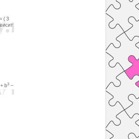
= ( 3
ависит
3
 + b
−