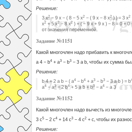
Решение:
2
2
2
2
3 x
− 9 x − ( 8 − 5 x
− ( 9 x − 8 x
) ) = 3 x
2
2
2
x
+ 5 x
− 8 x
) + ( − 9 x + 9 x ) − 8 = 0
от значения переменной.
Задание №1151
Какой многочлен надо прибавить к многочл
4
3
3
a 4 − b
+ a
− b
− 3 a b, чтобы их сумма б
Решение:
4
4
3
3
b 4 + 2 a b − ( a
− b
+ a
− b
− 3 a b ) = b
4
3
4
3
4
a
− a
= 2 b
+ 5 a b + b
− a
− a 3
Задание №1152
Какой многочлен надо вычесть из многочл
5
4
3
2
3 c
− 2 c
+ 14 c
− 4 c
+ c, чтобы их разно
Решение: