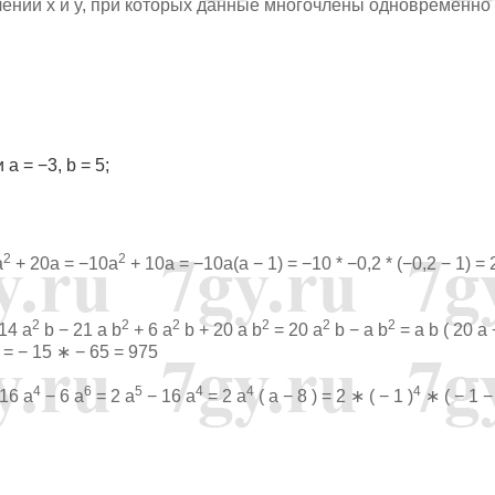
чений x и y, при которых данные многочлены одновременно
 a = −3, b = 5;
2
2
a
+ 20a = −10a
+ 10a = −10a(a − 1) = −10 * −0,2 * (−0,2 − 1) = 
2
2
2
2
2
2
 14 a
b − 21 a b
+ 6 a
b + 20 a b
= 20 a
b − a b
= a b ( 20 a 
 ) = − 15 ∗ − 65 = 975
4
6
5
4
4
4
16 a
− 6 a
= 2 a
− 16 a
= 2 a
( a − 8 ) = 2 ∗ ( − 1 )
∗ ( − 1 − 