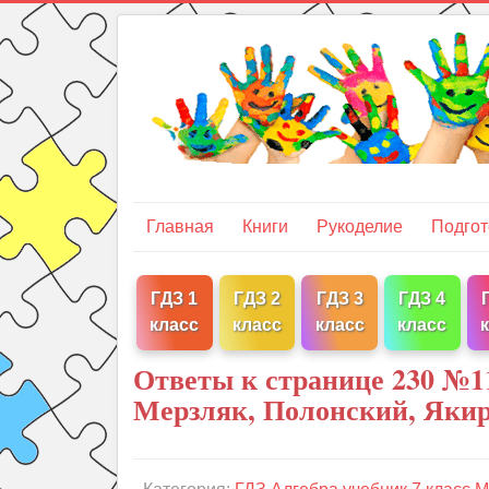
Главная
Книги
Рукоделие
Подгот
ГДЗ 1
ГДЗ 2
ГДЗ 3
ГДЗ 4
класс
класс
класс
класс
Ответы к странице 230 №11
Мерзляк, Полонский, Яки