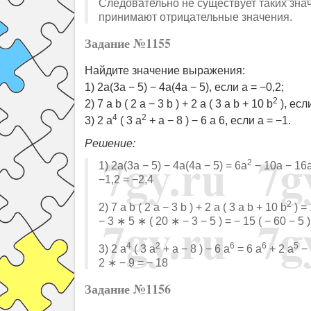
Следовательно не существует таких зна
принимают отрицательные значения.
Задание №1155
Найдите значение выражения:
1) 2a(3a − 5) − 4a(4a − 5), если a = −0,2;
2
2) 7 a b ( 2 a − 3 b ) + 2 a ( 3 a b + 10 b
), если
4
2
3) 2 a
( 3 a
+ a − 8 ) − 6 a 6, если a = −1.
Решение:
2
1) 2a(3a − 5) − 4a(4a − 5) = 6a
− 10a − 16
−1,2 = −2,4
2
2) 7 a b ( 2 a − 3 b ) + 2 a ( 3 a b + 10 b
) =
− 3 ∗ 5 ∗ ( 20 ∗ − 3 − 5 ) = − 15 ( − 60 − 5
4
2
6
6
5
3) 2 a
( 3 a
+ a − 8 ) − 6 a
= 6 a
+ 2 a
− 
2 ∗ − 9 = − 18
Задание №1156