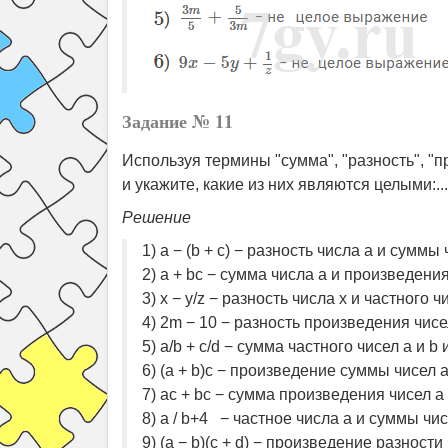
Задание № 11
Используя термины "сумма", "разность", "
и укажите, какие из них являются целыми:...
Решение
1) a − (b + c) − разность числа a и суммы
2) a + bc − сумма числа a и произведени
3) x − y/z − разность числа x и частного 
4) 2m − 10 − разность произведения чисе
5) a/b + c/d − сумма частного чисел a и b
6) (a + b)c − произведение суммы чисел 
7) ac + bc − сумма произведения чисел a
8) a / b+4 − частное числа a и суммы чи
9) (a − b)(c + d) − произведение разност