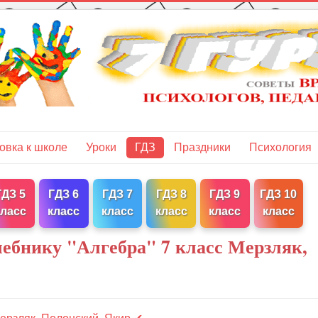
овка к школе
Уроки
ГДЗ
Праздники
Психология
ГДЗ 5
ГДЗ 6
ГДЗ 7
ГДЗ 8
ГДЗ 9
ГДЗ 10
класс
класс
класс
класс
класс
класс
чебнику "Алгебра" 7 класс Мерзляк,