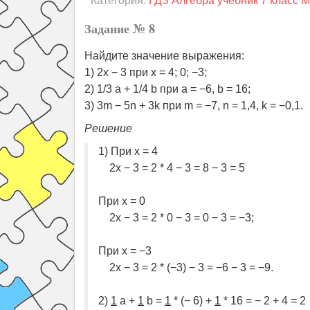
Категория:
ГДЗ Алгебра учебник 7 класс 
Задание № 8
Найдите значение выражения:
1) 2x − 3 при x = 4; 0; −3;
2) 1/3 a + 1/4 b при a = −6, b = 16;
3) 3m − 5n + 3k при m = −7, n = 1,4, k = −0,1.
Решение
1) При x = 4
2x − 3 = 2 * 4 − 3 = 8 − 3 = 5
При x = 0
2x − 3 = 2 * 0 − 3 = 0 − 3 = −3;
При x = −3
2x − 3 = 2 * (−3) − 3 = −6 − 3 = −9.
2)
1
a +
1
b =
1
* (− 6) +
1
* 16 = − 2 + 4 = 2