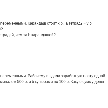
еременными. Карандаш стоит x р., а тетрадь − y р.
й?
тетрадей, чем за b карандашей?
с переменными. Рабочему выдали заработную плату одной
миналом 500 р. и b купюрами по 100 р. Какую сумму денег