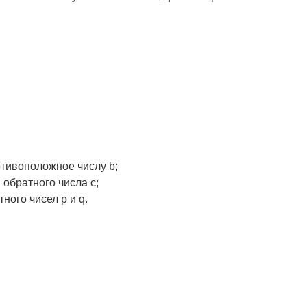
ротивоположное числу b;
 обратного числа c;
ного чисел p и q.