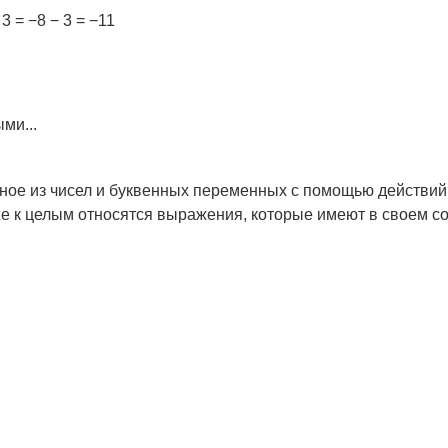
− 3 = −8 − 3 = −11
ми...
ое из чисел и буквенных переменных с помощью действий
е к целым относятся выражения, которые имеют в своем с