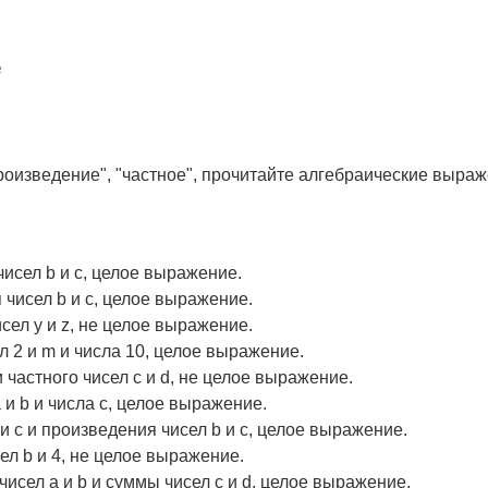
произведение", "частное", прочитайте алгебраические выра
 чисел b и c, целое выражение.
я чисел b и c, целое выражение.
чисел y и z, не целое выражение.
л 2 и m и числа 10, целое выражение.
 и частного чисел c и d, не целое выражение.
a и b и числа c, целое выражение.
 и c и произведения чисел b и c, целое выражение.
сел b и 4, не целое выражение.
и чисел a и b и суммы чисел c и d, целое выражение.