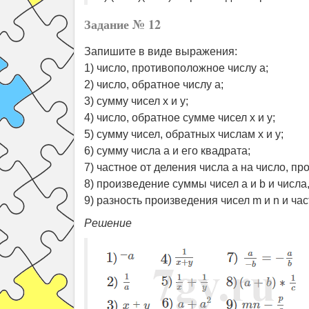
Задание № 12
Запишите в виде выражения:
1) число, противоположное числу a;
2) число, обратное числу a;
3) сумму чисел x и y;
4) число, обратное сумме чисел x и y;
5) сумму чисел, обратных числам x и y;
6) сумму числа a и его квадрата;
7) частное от деления числа a на число, п
8) произведение суммы чисел a и b и числа,
9) разность произведения чисел m и n и част
Решение