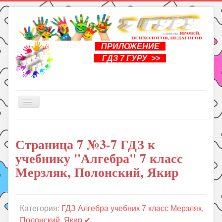
ПРИЛОЖЕНИЕ
ГДЗ 7 ГУРУ >>
Включить/
выключить
навигацию
Главная
Страница 7 №3-7 ГДЗ к
Книги
учебнику "Алгебра" 7 класс
Рукоделие
Мерзляк, Полонский, Якир
Подготовка к школе
Уроки
Категория:
ГДЗ Алгебра учебник 7 класс Мерзляк,
ГДЗ
Полонский, Якир ✔