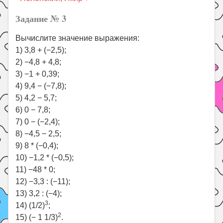
Праздники
Задание № 3
Психология
Вычислите значение выражения:
Летом!
1) 3,8 + (−2,5);
Поиск
2) −4,8 + 4,8;
3) −1 + 0,39;
4) 9,4 − (−7,8);
5) 4,2 − 5,7;
6) 0 − 7,8;
7) 0 − (−2,4);
8) −4,5 − 2,5;
9) 8 * (−0,4);
10) −1,2 * (−0,5);
11) −48 * 0;
12) −3,3 : (−11);
13) 3,2 : (−4);
3
14) (1/2)
;
2
15) (− 1 1/3)
.