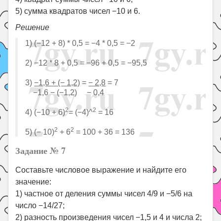
5) сумма квадратов чисел −10 и 6.
Решение
1) (−12 + 8) * 0,5 = −4 * 0,5 = −2
2) −12 * 8 + 0,5 = −96 + 0,5 = −95,5
3)
−1,6 + (− 1,2)
=
− 2,8
= 7
−1,6 − (−1,2) − 0,4
2
2
4) (−10 + 6)
= (−4)^
= 16
2
2
5) (− 10)
+ 6
= 100 + 36 = 136
Задание № 7
Составьте числовое выражение и найдите его
значение:
1) частное от деления суммы чисел 4/9 и −5/6 на
число −14/27;
2) разность произведения чисел −1,5 и 4 и числа 2;