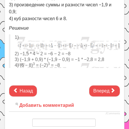
3) произведение суммы и разности чисел −1,9 и
0,9;
4) куб разности чисел 6 и 8.
Решение
1)
2) −1,5 * 4 − 2 = −6 − 2 = −8
3) (−1,9 + 0,9) * (−1,9 − 0,9) = −1 * −2,8 = 2,8
3
3
4) (6 − 8)
= (−2)
= −8
Назад
Вперед
Добавить комментарий
JComments