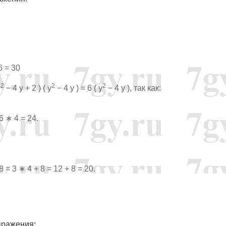
6 = 30
2
2
2
y
− 4 y + 2 ) ( y
− 4 y ) = 6 ( y
− 4 y ), так как:
 6 ∗ 4 = 24.
 8 = 3 ∗ 4 + 8 = 12 + 8 = 20.
выражения: