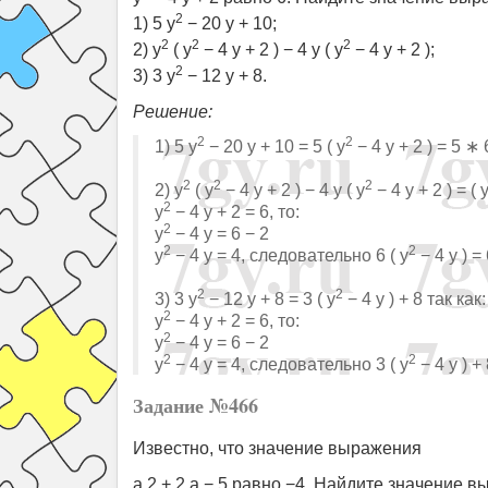
2
1) 5 y
− 20 y + 10;
2
2
2
2) y
( y
− 4 y + 2 ) − 4 y ( y
− 4 y + 2 );
2
3) 3 y
− 12 y + 8.
Решение:
2
2
1) 5 y
− 20 y + 10 = 5 ( y
− 4 y + 2 ) = 5 ∗ 
2
2
2
2) y
( y
− 4 y + 2 ) − 4 y ( y
− 4 y + 2 ) = ( 
2
y
− 4 y + 2 = 6, то:
2
y
− 4 y = 6 − 2
2
2
y
− 4 y = 4, следовательно 6 ( y
− 4 y ) =
2
2
3) 3 y
− 12 y + 8 = 3 ( y
− 4 y ) + 8 так как:
2
y
− 4 y + 2 = 6, то:
2
y
− 4 y = 6 − 2
2
2
y
− 4 y = 4, следовательно 3 ( y
− 4 y ) +
Задание №466
Известно, что значение выражения
a 2 + 2 a − 5 равно −4. Найдите значение 