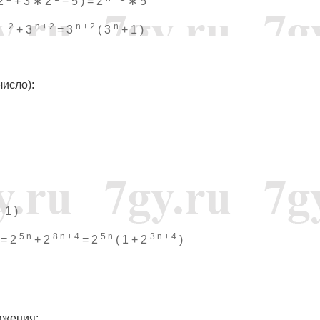
 2
+ 3 ∗ 2
− 5 ) = 2
∗ 5
 + 2
n + 2
n + 2
n
+ 3
= 3
( 3
+ 1 )
число):
 1 )
5 n
8 n + 4
5 n
3 n + 4
= 2
+ 2
= 2
( 1 + 2
)
ажения: