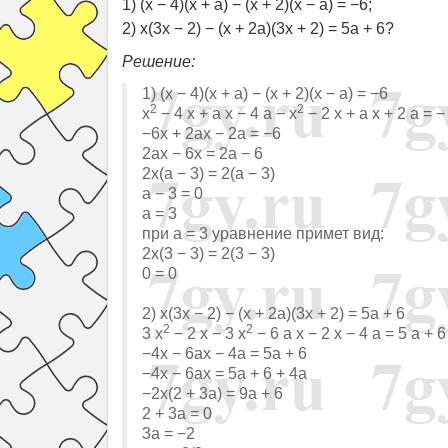
1) (x − 4)(x + a) − (x + 2)(x − a) = −6;
2) x(3x − 2) − (x + 2a)(3x + 2) = 5a + 6?
Решение:
1) (x − 4)(x + a) − (x + 2)(x − a) = −6
2
2
x
− 4 x + a x − 4 a − x
− 2 x + a x + 2 a = −
−6x + 2ax − 2a = −6
2ax − 6x = 2a − 6
2x(a − 3) = 2(a − 3)
a − 3 = 0
a = 3
при a = 3 уравнение примет вид:
2x(3 − 3) = 2(3 − 3)
0 = 0
2) x(3x − 2) − (x + 2a)(3x + 2) = 5a + 6
2
2
3 x
− 2 x − 3 x
− 6 a x − 2 x − 4 a = 5 a + 6
−4x − 6ax − 4a = 5a + 6
−4x − 6ax = 5a + 6 + 4a
−2x(2 + 3a) = 9a + 6
2 + 3a = 0
3a = −2