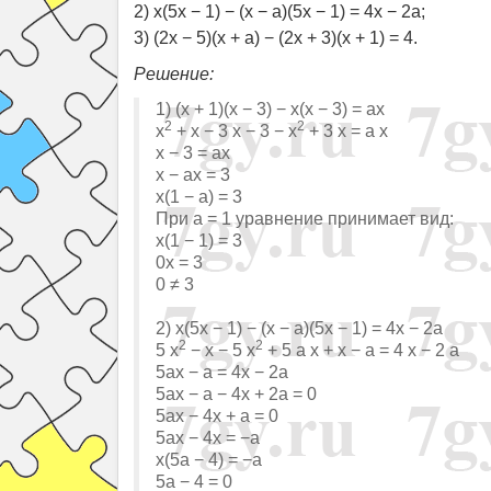
2) x(5x − 1) − (x − a)(5x − 1) = 4x − 2a;
3) (2x − 5)(x + a) − (2x + 3)(x + 1) = 4.
Решение:
1) (x + 1)(x − 3) − x(x − 3) = ax
2
2
x
+ x − 3 x − 3 − x
+ 3 x = a x
x − 3 = ax
x − ax = 3
x(1 − a) = 3
При a = 1 уравнение принимает вид:
x(1 − 1) = 3
0x = 3
0 ≠ 3
2) x(5x − 1) − (x − a)(5x − 1) = 4x − 2a
2
2
5 x
− x − 5 x
+ 5 a x + x − a = 4 x − 2 a
5ax − a = 4x − 2a
5ax − a − 4x + 2a = 0
5ax − 4x + a = 0
5ax − 4x = −a
x(5a − 4) = −a
5a − 4 = 0