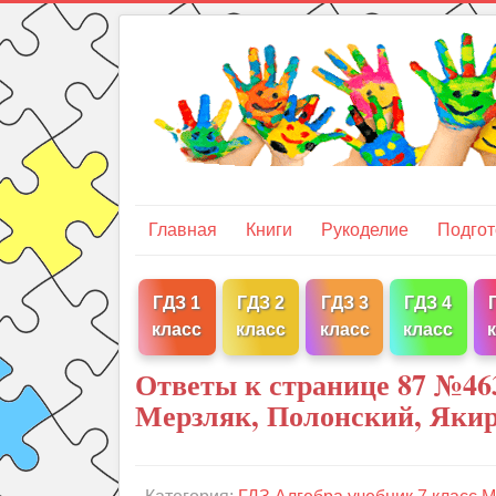
Главная
Книги
Рукоделие
Подгот
ГДЗ 1
ГДЗ 2
ГДЗ 3
ГДЗ 4
класс
класс
класс
класс
Ответы к странице 87 №463
Мерзляк, Полонский, Яки