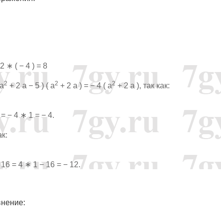
2 ∗ ( − 4 ) = 8
2
2
2
 a
+ 2 a − 5 ) ( a
+ 2 a ) = − 4 ( a
+ 2 a ), так как:
 = − 4 ∗ 1 = − 4.
ак:
 16 = 4 ∗ 1 − 16 = − 12.
внение: