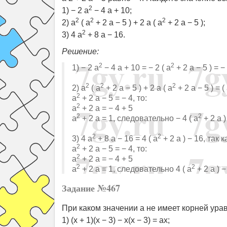
2
1) − 2 a
− 4 a + 10;
2
2
2
2) a
( a
+ 2 a − 5 ) + 2 a ( a
+ 2 a − 5 );
2
3) 4 a
+ 8 a − 16.
Решение:
2
2
1) − 2 a
− 4 a + 10 = − 2 ( a
+ 2 a − 5 ) = − 
2
2
2
2) a
( a
+ 2 a − 5 ) + 2 a ( a
+ 2 a − 5 ) = (
2
a
+ 2 a − 5 = − 4, то:
2
a
+ 2 a = − 4 + 5
2
2
a
+ 2 a = 1, следовательно − 4 ( a
+ 2 a )
2
2
3) 4 a
+ 8 a − 16 = 4 ( a
+ 2 a ) − 16, так к
2
a
+ 2 a − 5 = − 4, то:
2
a
+ 2 a = − 4 + 5
2
2
a
+ 2 a = 1, следовательно 4 ( a
+ 2 a ) −
Задание №467
При каком значении a не имеет корней ура
1) (x + 1)(x − 3) − x(x − 3) = ax;