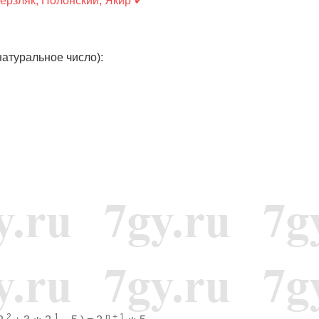
Мерзляк, Полонский, Якир ✔
натуральное число):
2
1
n + 1