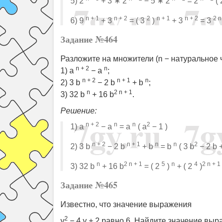
5) 2
+ 3 ∗ 2
− 5 ∗ 2
= 2
(
n + 1
n + 2
2
n + 1
n + 2
2 n
6) 9
+ 3
= ( 3
)
+ 3
= 3
Задание №464
Разложите на множители (n − натуральное 
n + 2
n
1) a
− a
;
n + 2
n + 1
n
2) 3 b
− 2 b
+ b
;
n
2 n + 1
3) 32 b
+ 16 b
.
Решение:
n + 2
n
n
2
1) a
− a
= a
( a
− 1 )
n + 2
n + 1
n
n
2
2) 3 b
− 2 b
+ b
= b
( 3 b
− 2 b +
n
2 n + 1
5
n
4
2 n + 1
3) 32 b
+ 16 b
= ( 2
)
+ ( 2
)
Задание №465
Известно, что значение выражения
2
y
− 4 y + 2 равно 6. Найдите значение выр