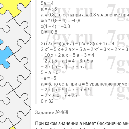
5a = 4
a = 4 : 5
a = 0,8, то есть при a = 0,8 уравнение пр
x(5 * 0,8 − 4) = −0,8
x(4 − 4) = −0,8
0 ≠ −0,8
3) (2x − 5)(x + a) − (2x + 3)(x + 1) = 4
2
2
2 x
− 5 x + 2 a x − 5 a − 2 x
− 3 x − 2 x − 3
− 10 x + 2 a x − 5 a − 3 = 4
− 2 x ( 5 − a ) = 4 + 3 + 5 a
− 2 x ( 5 − a ) = 7 + 5 a
5 − a = 0
−a = −5
a = 5, то есть при a = 5 уравнение примет
− 2 x ( 5 − 5 ) = 7 + 5 ∗ 5
− 2 x ∗ 0 = 7 + 25
0 ≠ 32
Задание №468
При каком значении a имеет бесконечно мн