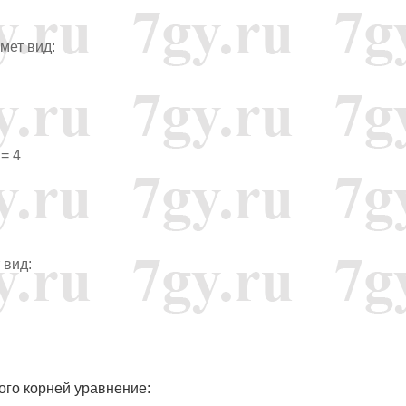
имет вид:
 = 4
 вид:
ого корней уравнение: