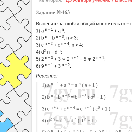
Категория:
ГДЗ Алгебра учебник 7 класс 
Задание №463
Вынесите за скобки общий множитель (n − 
n + 1
n
1) a
+ a
;
n
n − 3
2) b
− b
, n > 3;
n + 2
n − 4
3) c
+ c
, n > 4;
2
n
4) d
n − d
;
n + 3
n + 2
n + 1
5) 2
+ 3 ∗ 2
− 5 ∗ 2
;
n + 1
n + 2
6) 9
+ 3
.
Решение:
n + 1
n
n
1) a
+ a
= a
( a + 1 )
n
n − 3
n − 3
3
2) b
− b
= b
( b
− 1 )
n + 2
n − 4
n − 4
6
3) c
+ c
= c
( c
+ 1 )
2 n
n
n
n
4) d
− d
= d
( d
− 1 )
n + 3
n + 2
n + 1
n + 1