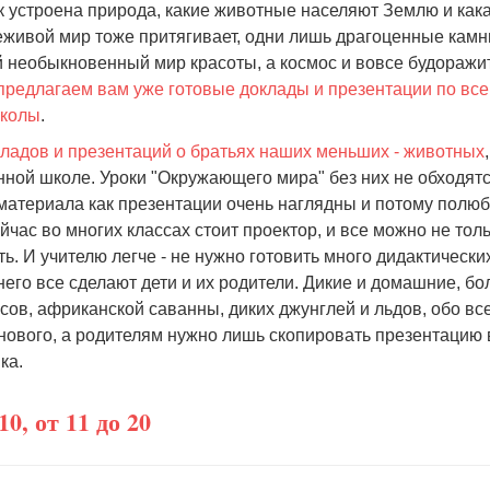
ак устроена природа, какие животные населяют Землю и кака
Неживой мир тоже притягивает, одни лишь драгоценные камн
й необыкновенный мир красоты, а космос и вовсе будоражи
предлагаем вам уже готовые доклады и презентации по вс
школы
.
ладов и презентаций о братьях наших меньших - животных
ной школе. Уроки "Окружающего мира" без них не обходятс
материала как презентации очень наглядны и потому полю
йчас во многих классах стоит проектор, и все можно не тол
ать. И учителю легче - не нужно готовить много дидактически
 него все сделают дети и их родители. Дикие и домашние, б
сов, африканской саванны, диких джунглей и льдов, обо вс
 нового, а родителям нужно лишь скопировать презентацию 
ка.
0, от 11 до 20