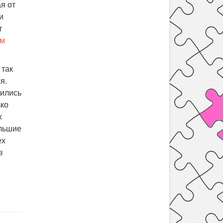
я от
и
т
ем
, так
я.
бились
ько
х
ольшие
ех
в