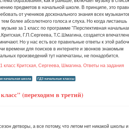
тема образования, как и раньше, включает музыку в списо
чению предметов в начальной школе. В принципе, это прав
ебовать от учеников досконального знания всех музыкантов
 тем более абсолютного голоса и слуха. Но когда листаешь
 музыке за 1 класс по программе "Перспективная начальна
.Критская, Г.П.Сергеева, Т.С.Шмагина, создается впечатлен
мничают. Но у нас есть все правильные ответы к этой рабоч
учи времени для поисков в интернете и звонков знакомым
альных произведений тут напечатаны, не понадобится.
1 класс Критская, Сергеева, Шмагина. Ответы на задания
ая начальная школа
ГДЗ начальные классы
класс" (переходим в третий)
езон детворы, а все потому, что летом нет никакой школы и