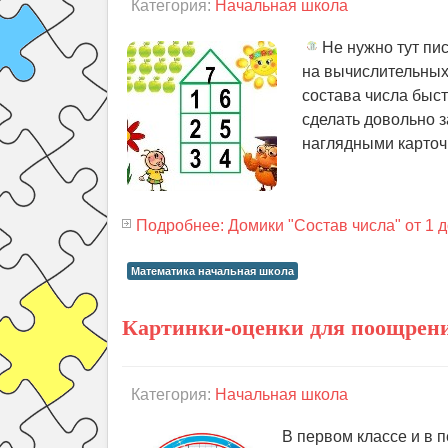
Категория:
Начальная школа
Не нужно тут пис
на вычислительных 
состава числа быс
сделать довольно з
наглядными карточк
Подробнее: Домики "Состав числа" от 1 до
Математика начальная школа
Картинки-оценки для поощрен
Категория:
Начальная школа
В первом классе и в 