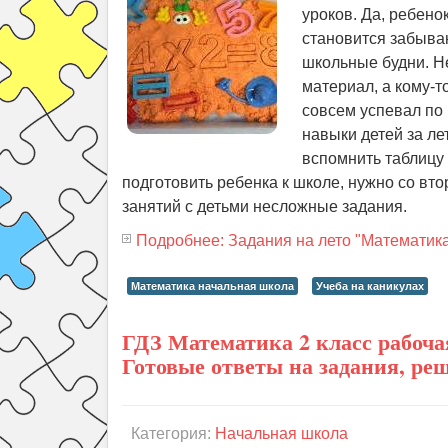
уроков. Да, ребен
становится забыван
школьные будни. Н
материал, а кому-т
совсем успевал по
навыки детей за ле
вспомнить таблицу 
подготовить ребенка к школе, нужно со вт
занятий с детьми несложные задания.
Подробнее: Задания на лето "Математика 
Математика начальная школа
Учеба на каникулах
ГДЗ Математика 2 класс рабочая
Готовые ответы на задания, ре
Категория:
Начальная школа