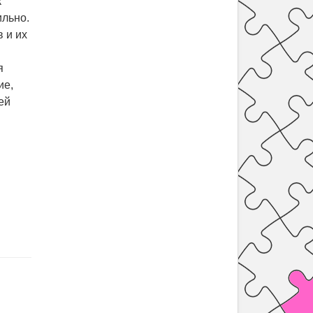
к
ильно.
 и их
я
ие,
ей