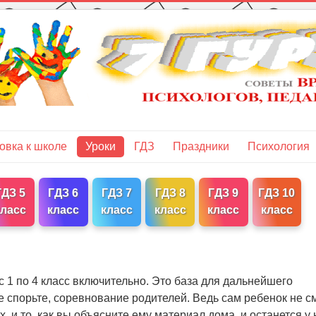
овка к школе
Уроки
ГДЗ
Праздники
Психология
ГДЗ 5
ГДЗ 6
ГДЗ 7
ГДЗ 8
ГДЗ 9
ГДЗ 10
класс
класс
класс
класс
класс
класс
с 1 по 4 класс включительно. Это база для дальнейшего
е спорьте, соревнование родителей. Ведь сам ребенок не с
х, и то, как вы объясните ему материал дома, и останется у 