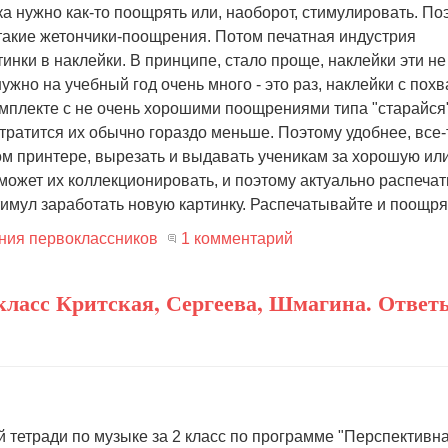
ка нужно как-то поощрять или, наоборот, стимулировать. По
такие жетончики-поощрения. Потом печатная индустрия
инки в наклейки. В принципе, стало проще, наклейки эти не
нужно на учебный год очень много - это раз, наклейки с похв
комплекте с не очень хорошими поощрениями типа "старайся
тратится их обычно гораздо меньше. Поэтому удобнее, все-
ом принтере, вырезать и выдавать ученикам за хорошую ил
может их коллекционировать, и поэтому актуально распеча
тимул заработать новую картинку. Распечатывайте и поощря
ния первоклассников
1 комментарий
класс Критская, Сергеева, Шмагина. Ответ
й тетради по музыке за 2 класс по программе "Перспективн