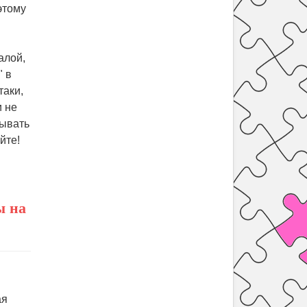
этому
алой,
" в
таки,
и не
тывать
йте!
ы на
ая