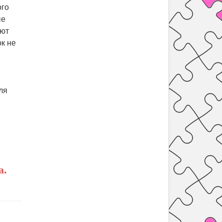
ого
ые
ают
ок не
ля
а.