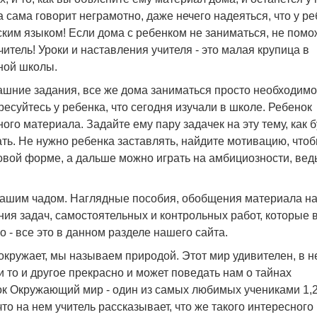
 сама говорит неграмотно, даже нечего надеяться, что у р
ским языком! Если дома с ребенком не заниматься, не помо
тель! Уроки и наставления учителя - это малая крупица в
ной школы.
ашние задания, все же дома заниматься просто необходимо
ресуйтесь у ребенка, что сегодня изучали в школе. Ребенок
ого материала. Задайте ему пару задачек на эту тему, как 
ать. Не нужно ребенка заставлять, найдите мотивацию, что
ровой форме, а дальше можно играть на амбициозности, вед
вашим чадом. Наглядные пособия, обобщения материала н
ия задач, самостоятельных и контрольных работ, которые 
 - все это в данном разделе нашего сайта.
окружает, мы называем природой. Этот мир удивителен, в н
и то и другое прекрасно и может поведать нам о тайнах
к Окружающий мир - один из самых любимых учениками 1,2
что на нем учитель рассказывает, что же такого интересного