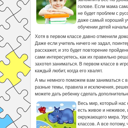
голове. Если мама сама
не будет проблем с рус
даже самый хороший учи
обучении детей началь
Хотя в первом классе давно отменили дом
Даже если учитель ничего не задал, поинте
расскажет, и это будет повторение пройденн
сами интересуетесь, как их правильно реш
захотел заниматься. В первом классе в иг
каждый любит, когда его хвалят.
А мы немного поможем вам заниматься с 
разные темы, правила и исключения, решен
можете дать ребенку сделать дополнительно
Весь мир, который нас 
есть живое и неживое, 
окружающего мира. Уро
классов. А все потому, 