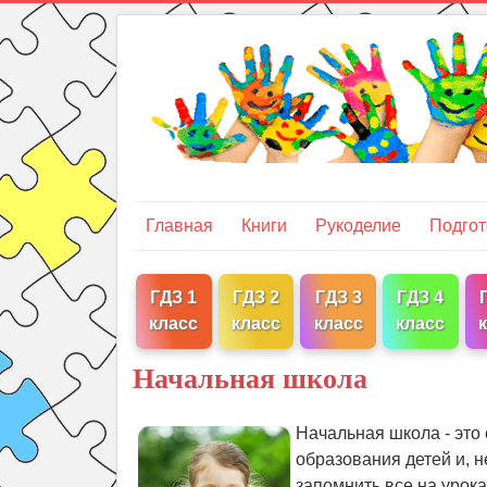
Главная
Книги
Рукоделие
Подгот
ГДЗ 1
ГДЗ 2
ГДЗ 3
ГДЗ 4
класс
класс
класс
класс
Начальная школа
Начальная школа - это 
образования детей и, н
запомнить все на урока