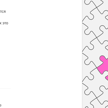
ится
х это
е