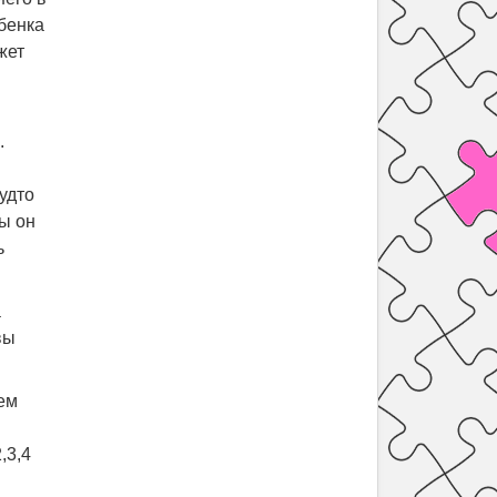
ебенка
жет
.
будто
бы он
ь
а
вы
ем
,3,4