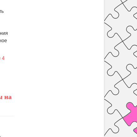
ть
ения
ное
4
ы на