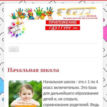
ПРИЛОЖЕНИЕ
ГДЗ 7 ГУРУ >>
Включить/
выключить
навигацию
Главная
Начальная школа
Книги
Рукоделие
Начальная школа - это с 1 по 4
Подготовка к школе
класс включительно. Это база
Уроки
для дальнейшего образования
детей и, не спорьте,
ГДЗ
соревнование родителей. Ведь