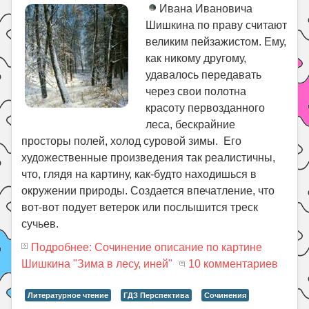
Ивана Ивановича
Шишкина по праву считают
великим пейзажистом. Ему,
как никому другому,
удавалось передавать
через свои полотна
красоту первозданного
леса, бескрайние
просторы полей, холод суровой зимы. Его
художественные произведения так реалистичны,
что, глядя на картину, как-будто находишься в
окружении природы. Создается впечатление, что
вот-вот подует ветерок или послышится треск
сучьев.
Подробнее: Сочинение описание по картине
Шишкина "Зима в лесу, иней"
10 комментариев
Литературное чтение
ГДЗ Перспектива
Сочинения