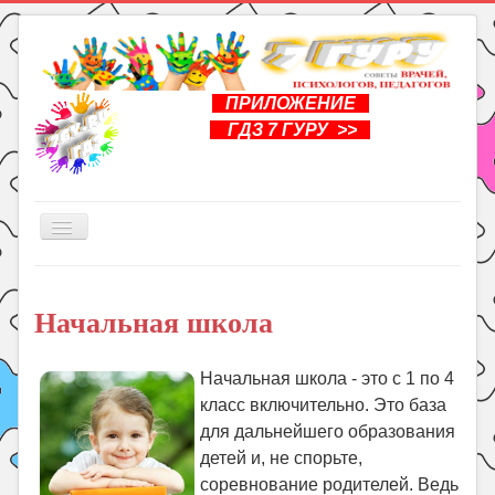
ПРИЛОЖЕНИЕ
ГДЗ 7 ГУРУ >>
Включить/
выключить
навигацию
Главная
Начальная школа
Книги
Рукоделие
Начальная школа - это с 1 по 4
Подготовка к школе
класс включительно. Это база
Уроки
для дальнейшего образования
детей и, не спорьте,
ГДЗ
соревнование родителей. Ведь