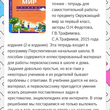
точнее - тетрадь для
самостоятельной работы
по предмету Окружающий
мир за первый класс,
авторы О.Н.Федотова,
Г.В.Трафимова,
С.А.Трафимов, 2015 года
издания (2-е издание). Эта тетрадь входит в
программу Перспективная начальная школа. В
пособии содержится иллюстрированный материал
для работы первоклассника в школе и дома.
Задания довольно простые, но все-таки у
некоторых учеников и их родителей бывают
проблемы с ответами. В учебнике дается не весь
материал, и первокласснику пригодится умение
искать решения поставленных задач в
хрестоматии, энциклопедиях или интернете. В этом
решебнике мы постараемся не только выложить
гдз, но и дать развернутые ответы на задания, где