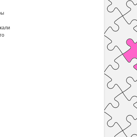
ры
скали
го