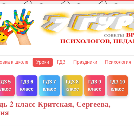
овка к школе
Уроки
ГДЗ
Праздники
Психология
ГДЗ 5
ГДЗ 6
ГДЗ 7
ГДЗ 8
ГДЗ 9
ГДЗ 10
класс
класс
класс
класс
класс
класс
ь 2 класс Критская, Сергеева,
ния