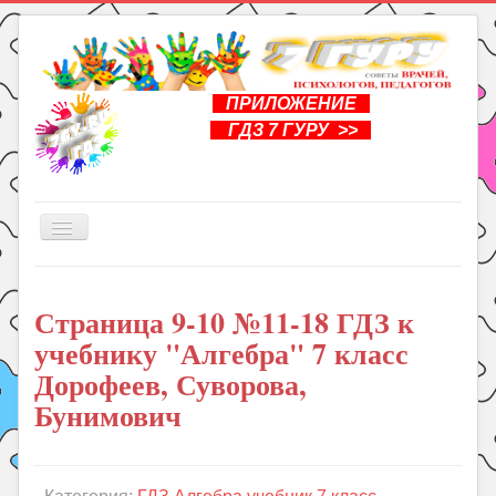
ПРИЛОЖЕНИЕ
ГДЗ 7 ГУРУ >>
Включить/
выключить
навигацию
Главная
Страница 9-10 №11-18 ГДЗ к
Книги
учебнику "Алгебра" 7 класс
Рукоделие
Дорофеев, Суворова,
Подготовка к школе
Бунимович
Уроки
ГДЗ