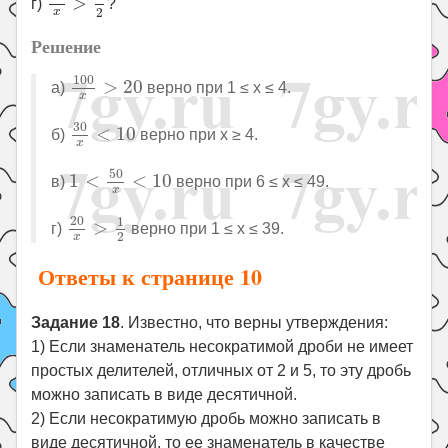
>
г)
?
2
x
Решение
100
x
>
20
100
>
20
а)
верно при 1 ≤ x ≤ 4.
x
30
x
<
10
30
<
10
б)
верно при x ≥ 4.
x
1
<
50
x
<
10
50
1
<
<
10
в)
верно при 6 ≤ x ≤ 49.
x
20
x
>
1
2
20
1
>
г)
верно при 1 ≤ x ≤ 39.
2
x
Ответы к странице 10
Задание 18
. Известно, что верны утверждения:
1) Если знаменатель несократимой дроби не имеет
простых делителей, отличных от 2 и 5, то эту дробь
можно записать в виде десятичной.
2) Если несократимую дробь можно записать в
виде десятичной, то ее знаменатель в качестве