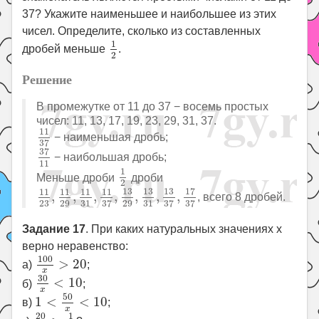
37? Укажите наименьшее и наибольшее из этих
чисел. Определите, сколько из составленных
1
2
1
дробей меньше
.
2
Решение
В промежутке от 11 до 37 − восемь простых
чисел: 11, 13, 17, 19, 23, 29, 31, 37.
11
37
11
− наименьшая дробь;
37
37
11
37
− наибольшая дробь;
11
1
2
1
Меньше дроби
дроби
2
11
23
,
11
29
,
11
31
,
11
37
,
13
29
,
13
31
,
13
37
,
17
37
17
13
13
13
11
11
11
11
,
,
,
,
,
,
,
, всего 8 дробей.
23
29
31
29
31
37
37
37
Задание 17
. При каких натуральных значениях x
верно неравенство:
100
x
>
20
100
>
20
а)
;
x
30
x
<
10
30
<
10
б)
;
x
1
<
50
x
<
10
50
1
<
<
10
в)
;
x
20
x
>
1
2
20
1