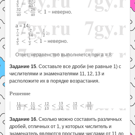
32
4
=
;
5
40
32
40
<
28
40
<
1
32
28
<
<
1
− неверно.
40
40
a = 14:
7
a
=
7
14
=
1
2
7
7
1
=
=
;
2
14
a
4
5
<
1
2
<
1
1
4
<
<
1
− неверно.
2
5
Ответ: неравенство выполняется при a = 8
Задание 15
. Составьте все дроби (не равные 1) с
числителями и знаменателями 11, 12, 13 и
расположите их в порядке возрастания.
Решение
11
13
<
11
12
<
12
13
<
13
12
<
12
11
<
13
11
13
13
11
11
12
12
<
<
<
<
<
12
12
11
11
13
13
Задание 16.
Сколько можно составить различных
дробей, отличных от 1, у которых числитель и
знаменатель являются простыми числами от 11 до