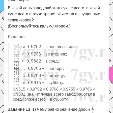
В какой день завод работал лучше всего, в какой −
хуже всего с точки зрения качества выпущенных
телевизоров?
(Воспользуйтесь калькулятором.)
Решение
228
235
≈
0
,
9702
228
≈
0
,
9702
− в понедельник;
235
239
245
≈
0
,
9755
239
≈
0
,
9755
− во вторник;
245
252
255
≈
0
,
9882
252
≈
0
,
9882
− в среду;
255
250
256
≈
0
,
9766
250
≈
0
,
9766
− в четверг;
256
233
240
≈
0
,
9708
233
≈
0
,
9708
− в пятницу;
240
175
182
≈
0
,
9615
175
≈
0
,
9615
− в субботу.
182
0,9615 < 0,9702 < 0,9708 < 0,9755 < 0,9766 <
0,9882, значит лучше всего завод работал в
среду, хуже всего − в субботу.
1
a
1
Задание 13
. 1) Чему равно значение дроби
,
a