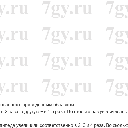
=
2
3
c
y
3
)
=
2
m
3
p
6
льзовавшись приведенным образцом:
 2 раза, а другую − в 1,5 раза. Во сколько раз увеличилась
педа увеличили соответственно в 2, 3 и 4 раза. Во скольк