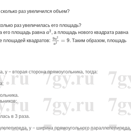
о сколько раз увеличился объем?
колько раз увеличилась его площадь?
a
2
2
да его площадь равна
a
, а площадь нового квадрата равна
9
a
2
a
2
=
9
2
9
a
=
9
е площадей квадратов:
. Таким образом, площадь
2
a
а, y − вторая сторона прямоугольника, тогда:
а;
гольника.
ьников:
ась в 3 раза.
ллелепипеда, y − ширина прямоугольного параллелепипеда,