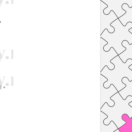
?
(2 +