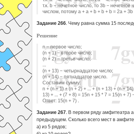
т.к. b − нечетное число, то 3b − нечетно
числом, потому a + a + b + b + b = 2a + 3b
Задание 266
. Чему равна сумма 15 послед
Решение
n − первое число;
(n + 1) − второе число;
(n + 2) − третье число;
...
(n + 13) − четырнадцатое число;
(n + 14) − пятнадцатое число.
Составим сумму:
n + (n + 1) + (n + 2) + ... + (n + 13) + (n + 14
13) + ... + (7 + 8) = 15n + 15 * 7 = 15(n + 7)
Ответ: 15(n + 7) .
Задание 267
. В первом ряду амфитеатра a
предыдущем. Сколько всего мест в амфитеа
а) из 5 рядов;
б) из 10 рядов?