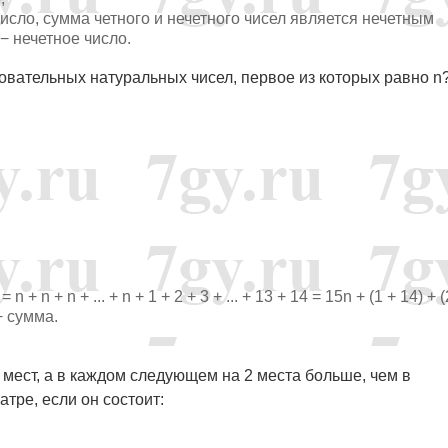
е число, сумма четного и нечетного чисел является нечетным
 − нечетное число.
овательных натуральных чисел, первое из которых равно n
) = n + n + n + ... + n + 1 + 2 + 3 + ... + 13 + 14 = 15n + (1 + 14) + 
 − сумма.
 мест, а в каждом следующем на 2 места больше, чем в
тре, если он состоит: