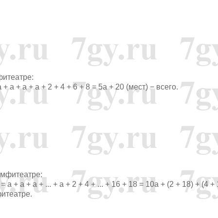
мфитеатре:
+ a + a + a + a + 2 + 4 + 6 + 8 = 5a + 20 (мест) − всего.
 амфитеатре:
) = a + a + a + ... + a + 2 + 4 + ... + 16 + 18 = 10a + (2 + 18) + (4 +
мфитеатре.