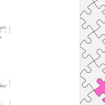
ного
а.
тому