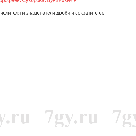
Дорофеев, Суворова, Бунимович ✔
ислителя и знаменателя дроби и сократите ее:
)
=
3
k
2
n