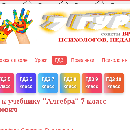
овка к школе
Уроки
ГДЗ
Праздники
Психология
ГДЗ 5
ГДЗ 6
ГДЗ 7
ГДЗ 8
ГДЗ 9
ГДЗ 10
класс
класс
класс
класс
класс
класс
 к учебнику "Алгебра" 7 класс
мович