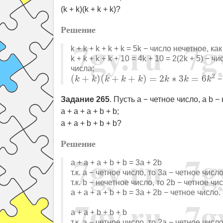
(k + k)(k + k + k)?
Решение
k + k + k + k + k = 5k − число нечетное, 
k + k + k + k + 10 = 4k + 10 = 2(2k + 5) 
числа;
(
k
+
k
)
(
k
+
k
+
k
)
=
2
k
∗
3
k
=
6
k
2
2
(
+
)
(
+
+
)
=
2
∗
3
=
6
−
k
k
k
k
k
k
k
k
Задание 265
. Пусть a − четное число, а b
a + a + a + b + b;
a + a + b + b + b?
Решение
a + a + a + b + b = 3a + 2b
т.к. a − четное число, то 3a − четное число
т.к. b − нечетное число, то 2b − четное 
a + a + a + b + b = 3a + 2b − четное число.
a + a + b + b + b
т.к. a − четное число, то 2a − четное число