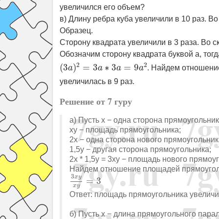
увеличился его объем?
в) Длину ребра куба увеличили в 10 раз. В
Образец.
Сторону квадрата увеличили в 3 раза. Во с
Обозначим сторону квадрата буквой a, тог
(
3
a
)
2
=
3
a
∗
3
a
=
9
a
2
2
2
(
3
)
=
3
∗
3
=
9
a
a
a
a
. Найдем отношени
увеличилась в 9 раз.
Решение от 7 гуру
а) Пусть x − одна сторона прямоугольник
xy − площадь прямоугольника;
2x − одна сторона нового прямоугольник
1,5y − другая сторона прямоугольника;
2x * 1,5y = 3xy − площадь нового прямоу
Найдем отношение площадей прямоугол
3
x
y
x
y
=
3
3
x
y
=
3
x
y
Ответ: площадь прямоугольника увеличил
б) Пусть x − длина прямоугольного пара