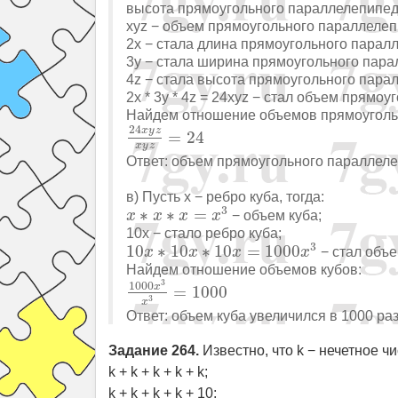
высота прямоугольного параллелепипеда
xyz − объем прямоугольного параллелеп
2x − стала длина прямоугольного парал
3y − стала ширина прямоугольного пара
4z − стала высота прямоугольного пара
2x * 3y * 4z = 24xyz − стал объем прямо
Найдем отношение объемов прямоуголь
24
x
y
z
x
y
z
=
24
24
x
y
z
=
24
x
y
z
Ответ: объем прямоугольного параллеле
в) Пусть x − ребро куба, тогда:
x
∗
x
∗
x
=
x
3
3
∗
∗
=
− объем куба;
x
x
x
x
10x − стало ребро куба;
10
x
∗
10
x
∗
10
x
=
1000
x
3
3
10
∗
10
∗
10
=
1000
− стал объе
x
x
x
x
Найдем отношение объемов кубов:
1000
x
3
x
3
=
1000
3
1000
x
=
1000
3
x
Ответ: объем куба увеличился в 1000 раз
Задание 264.
Известно, что k − нечетное ч
k + k + k + k + k;
k + k + k + k + 10;