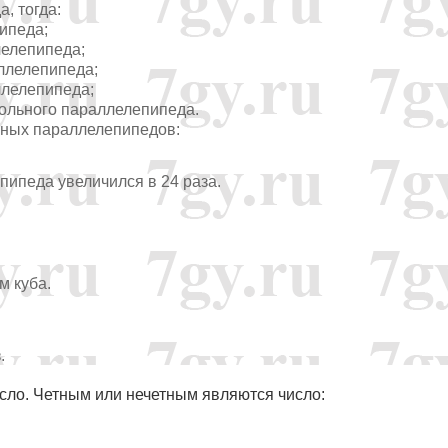
, тогда:
ипеда;
лелепипеда;
ллелепипеда;
ллелепипеда;
угольного параллелепипеда.
ных параллелепипедов:
пипеда увеличился в 24 раза.
м куба.
.
исло. Четным или нечетным являются число: