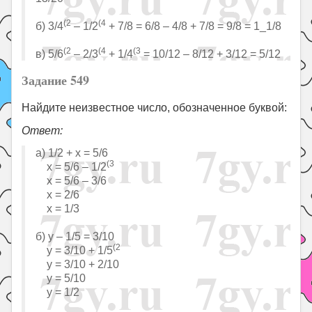
(2
(4
б) 3/4
– 1/2
+ 7/8 = 6/8 – 4/8 + 7/8 = 9/8 = 1_1/8
(2
(4
(3
в) 5/6
– 2/3
+ 1/4
= 10/12 – 8/12 + 3/12 = 5/12
Задание 549
Найдите неизвестное число, обозначенное буквой:
Ответ:
а) 1/2 + х = 5/6
(3
х = 5/6 – 1/2
х = 5/6 – 3/6
х = 2/6
х = 1/3
б) у – 1/5 = 3/10
(2
у = 3/10 + 1/5
у = 3/10 + 2/10
у = 5/10
у = 1/2