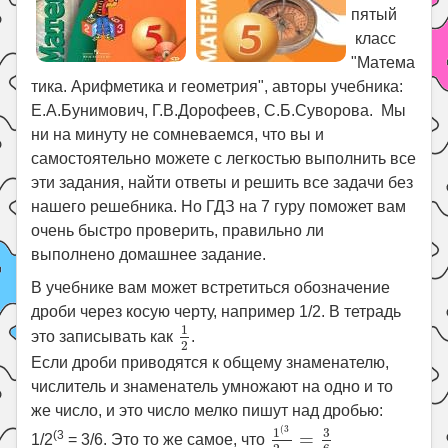
пятый
класс
"Матема
тика. Арифметика и геометрия", авторы учебника:
Е.А.Бунимович, Г.В.Дорофеев, С.Б.Суворова. Мы
ни на минуту не сомневаемся, что вы и
самостоятельно можете с легкостью выполнить все
эти задания, найти ответы и решить все задачи без
нашего решебника. Но ГДЗ на 7 гуру поможет вам
очень быстро проверить, правильно ли
выполнено домашнее задание.
В учебнике вам может встретиться обозначение
дроби через косую черту, например 1/2. В тетрадь
1
2
1
это записывать как
.
2
Если дроби приводятся к общему знаменателю,
числитель и знаменатель умножают на одно и то
же число, и это число мелко пишут над дробью:
1
(
3
2
=
3
6
(
3
3
1
(3
=
1/2
= 3/6. Это то же самое, что