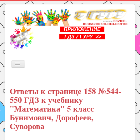
ПРИЛОЖЕНИЕ
ГДЗ 7 ГУРУ >>
Включить/
выключить
навигацию
Главная
Ответы к странице 158 №544-
Книги
550 ГДЗ к учебнику
Рукоделие
"Математика" 5 класс
Подготовка к школе
Бунимович, Дорофеев,
Уроки
Суворова
ГДЗ