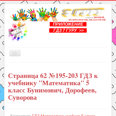
ПРИЛОЖЕНИЕ
ГДЗ 7 ГУРУ >>
Включить/
выключить
навигацию
Главная
Страница 62 №195-203 ГДЗ к
Книги
учебнику "Математика" 5
Рукоделие
класс Бунимович, Дорофеев,
Подготовка к школе
Суворова
Уроки
ГДЗ