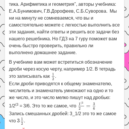
тика. Арифметика и геометрия", авторы учебника:
Е.А.Бунимович, Г.В.Дорофеев, С.Б.Суворова. Мы
ни на минуту не сомневаемся, что вы и
самостоятельно можете с легкостью выполнить все
эти задания, найти ответы и решить все задачи без
нашего решебника. Но ГДЗ на 7 гуру поможет вам
очень быстро проверить, правильно ли
выполнено домашнее задание.
В учебнике вам может встретиться обозначение
дроби через косую черту, например 1/2. В тетрадь
1
2
1
это записывать как
.
2
Если дроби приводятся к общему знаменателю,
числитель и знаменатель умножают на одно и то
же число, и это число мелко пишут над дробью:
1
(
3
2
=
3
6
(
3
3
1
(3
=
1/2
= 3/6. Это то же самое, что
6
2
Запись смешанных дробей: 3_1/2 это то же самое
3
1
2
1
3
что
.
2