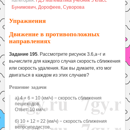
Категория:
ГДЗ Математика учебник 5 класс
Праздники
Бунимович, Дорофеев, Суворова
Психология
Упражнения
Летом!
Движение в противоположных
Поиск
направлениях
Задание 195
. Рассмотрите рисунок 3.6,а−г и
вычислите для каждого случая скорость сближения
или скорость удаления. Как вы думаете, кто мог
двигаться в каждом из этих случаев?
Решение задачи
а) 4 + 6 = 10 (км/ч) − скорость сближения
пешеходов.
Ответ: 10 км/ч.
б) 10 + 12 = 22 (км/ч) − скорость сближения
велосипедистов.