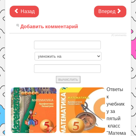
Назад
Вперед
Добавить комментарий
JComments
Ответы
к
учебник
у за
пятый
класс
"Матема