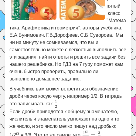
пятый
класс
"Матема
тика. Арифметика и геометрия", авторы учебника:
Е.А.Бунимович, Г.В.Дорофеев, С.Б.Суворова. Мы
ни на минуту не сомневаемся, что вы и
самостоятельно можете с легкостью выполнить все
эти задания, найти ответы и решить все задачи без
нашего решебника. Но ГДЗ на 7 гуру поможет вам
очень быстро проверить, правильно ли
выполнено домашнее задание.
В учебнике вам может встретиться обозначение
дроби через косую черту, например 1/2. В тетрадь
1
2
1
это записывать как
.
2
Если дроби приводятся к общему знаменателю,
числитель и знаменатель умножают на одно и то
же число, и это число мелко пишут над дробью:
1
(
3
2
=
3
6
(
3
3
1
(3
=
1/2
= 3/6. Это то же самое, что