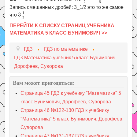
6
2
Запись смешанных дробей: 3_1/2 это то же самое
3
1
2
1
3
что
.
2
ПЕРЕЙТИ К СПИСКУ СТРАНИЦ УЧЕБНИКА
МАТЕМАТИКА 5 КЛАСС БУНИМОВИЧ >>
ГДЗ
ГДЗ по математике
ГДЗ Математика учебник 5 класс Бунимович,
Дорофеев, Суворова
Вам может пригодиться:
Страница 45 ГДЗ к учебнику "Математика" 5
класс Бунимович, Дорофеев, Суворова
Страница 46 №122-130 ГДЗ к учебнику
"Математика" 5 класс Бунимович, Дорофеев,
Суворова
Страница 47 №131-137 ГДЗ к учебнику