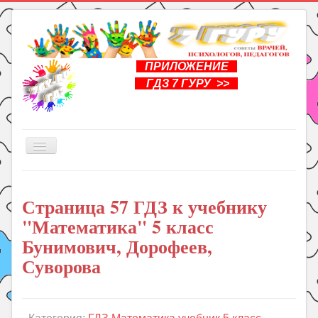
ПРИЛОЖЕНИЕ
ГДЗ 7 ГУРУ >>
Включить/
выключить
навигацию
Главная
Страница 57 ГДЗ к учебнику
Книги
"Математика" 5 класс
Рукоделие
Бунимович, Дорофеев,
Подготовка к школе
Суворова
Уроки
ГДЗ