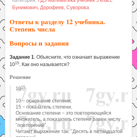
Категория:
ГДЗ Математика учебник 5 класс
Праздники
Бунимович, Дорофеев, Суворова
Психология
Ответы к разделу 12 учебника.
Летом!
Степень числа
Поиск
Вопросы и задания
Задание 1
. Объясните, что означает выражение
15
10
. Как оно называется?
Решение
15
10
10 − основание степени;
15 − показатель степени.
Основание степени − это повторяющийся
множитель, а показатель степени равен числу
"повторений".
Читают выражение так: "Десять в пятнадцатой