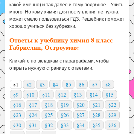
какой именно) и так далее и тому подобное... Учить
много. Но кому химия для поступления не нужна,
может смело пользоваться ГДЗ. Решебник поможет
хорошо учиться без зубрежки.
Ответы к учебнику химия 8 класс
Габриелян, Остроумов:
Кликайте по вкладкам с параграфами, чтобы
открыть нужную страницу с ответами.
§1
§2
§3
§4
§5
§6
§7
§8
§9
§10
§11
§12
§13
§14
§15
§16
§17
§18
§19
§20
§21
§22
§23
§24
§25
§26
§27
§28
§29
§30
§31
§32
§33
§34
§35
§36