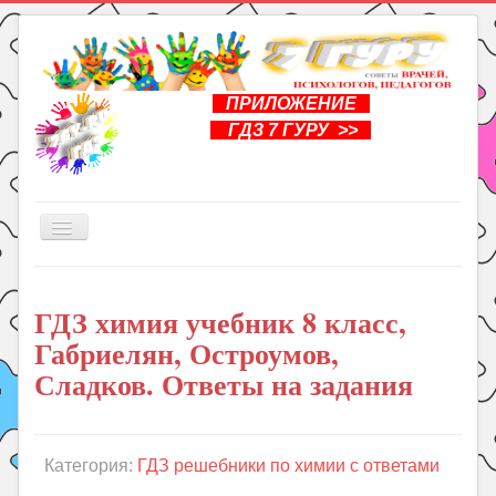
ПРИЛОЖЕНИЕ
ГДЗ 7 ГУРУ >>
Включить/
выключить
навигацию
Главная
ГДЗ химия учебник 8 класс,
Книги
Габриелян, Остроумов,
Рукоделие
Сладков. Ответы на задания
Подготовка к школе
Уроки
Категория:
ГДЗ решебники по химии с ответами
ГДЗ