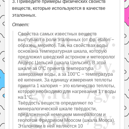
3. Приведите примеры физических свойств
веществ, которые используются в качестве
эталонных.
Ответ:
Свойства самых известных веществ
выступают в роли эталонных (от фр. etalon −
образец, мерило). Так, на свойствах воды
основана температурная шкала, которую
предложил шведский астроном и метеоролог
Андерс Цельсий (шкала Цельсия). В этой
шкале за 0°С принята температура
замерзания воды, а за 100°С − температура
её кипения. За единицу измерения теплоты
принята 1 калория − это количество теплоты,
которое необходимо для нагревания 1 г воды
на 1°С.
Твёрдость веществ определяют по
минералогической шкале твёрдости,
предложенной немецким минералогом и
геологом Фридрихом Моосом (шкала Мооса).
Эталонами в ней являются 10