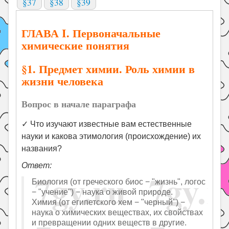
§37
§38
§39
ГЛАВА I. Первоначальные
химические понятия
§1. Предмет химии. Роль химии в
жизни человека
Вопрос в начале параграфа
✓ Что изучают известные вам естественные
науки и какова этимология (происхождение) их
названия?
Ответ:
Биология (от греческого биос − "жизнь", логос
− "учение") − наука о живой природе.
Химия (от египетского хем − "черный") −
наука о химических веществах, их свойствах
и превращении одних веществ в другие.