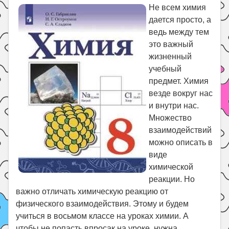
Праздники
Не всем химия
дается просто, а
Психология
ведь между тем
Летом!
это важный
Поиск
жизненный
учебный
предмет. Химия
везде вокруг нас
и внутри нас.
Множество
взаимодействий
можно описать в
виде
химической
реакции. Но
важно отличать химическую реакцию от
физического взаимодействия. Этому и будем
учиться в восьмом классе на уроках химии. А
чтобы не попасть впросак на уроке, нужна