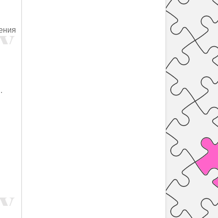
ения
.
й