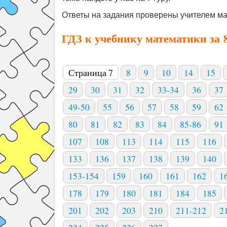
Ответы на задания проверены учителем ма
ГДЗ к учебнику математики за 
Страница 7
8
9
10
14
15
29
30
31
32
33-34
36
37
49-50
55
56
57
58
59
62
80
81
82
83
84
85-86
91
107
108
113
114
115
116
133
136
137
138
139
140
153-154
159
160
161
162
1
178
179
180
181
184
185
201
202
203
210
211-212
2