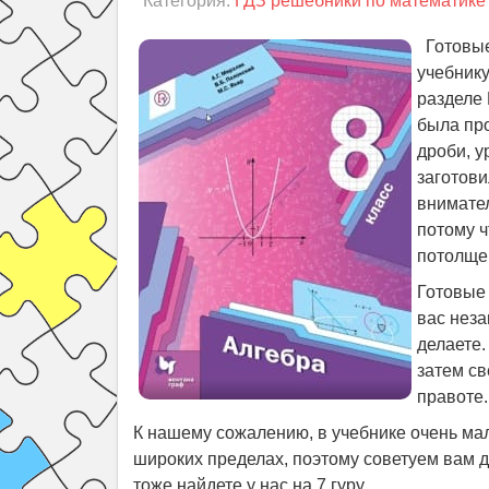
Категория:
ГДЗ решебники по математике 
Готовые
учебнику
разделе 
была про
дроби, у
заготови
внимател
потому ч
потолще
Готовые 
вас неза
делаете
затем св
правоте.
К нашему сожалению, в учебнике очень ма
широких пределах, поэтому советуем вам д
тоже найдете у нас на 7 гуру.