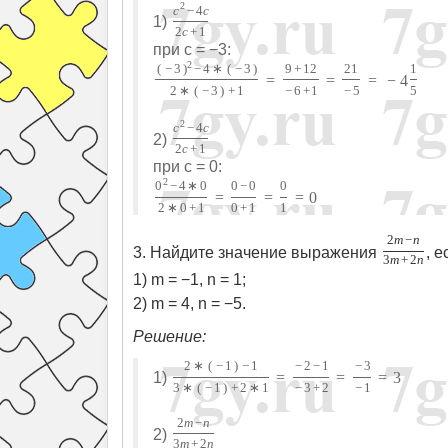
2
c
−
4
c
1)
2
c
+
1
при c = −3:
2
(
−
3
)
−
4
∗
(
−
3
)
9
+
12
21
1
=
=
=
−
4
2
∗
(
−
3
)
+
1
−
6
+
1
−
5
5
2
c
−
4
c
2)
2
c
+
1
при c = 0:
2
0
−
4
∗
0
0
−
0
0
=
=
=
0
2
∗
0
+
1
0
+
1
1
2
m
−
n
3. Найдите значение выражения
, е
3
m
+
2
n
1) m = −1, n = 1;
2) m = 4, n = −5.
Решение:
2
∗
(
−
1
)
−
1
−
2
−
1
−
3
1)
=
=
=
3
3
∗
(
−
1
)
+
2
∗
1
−
3
+
2
−
1
2
m
−
n
2)
3
m
+
2
n