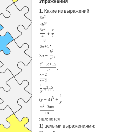
Упражнения
1. Какие из выражений
2
3
a
,
3
4
b
2
5
x
x
+
,
4
7
8
,
6
n
+
1
2
b
3
a
−
,
4
c
2
t
−
6
t
+
15
,
2
t
x
−
2
,
x
+
2
1
3
5
m
n
,
6
1
3
(
y
−
4
)
+
,
y
2
m
−
3
m
n
18
являются:
1) целыми выражениями;