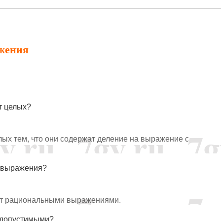
жения
т целых?
ых тем, что они содержат деление на выражение с
е выражения?
т рациональными выражениями.
 допустимыми?