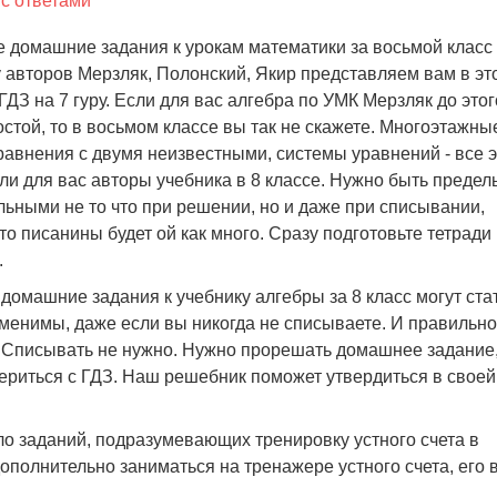
с ответами
 домашние задания к урокам математики за восьмой класс 
 авторов Мерзляк, Полонский, Якир представляем вам в эт
ГДЗ на 7 гуру. Если для вас алгебра по УМК Мерзляк до этог
стой, то в восьмом классе вы так не скажете. Многоэтажны
равнения с двумя неизвестными, системы уравнений - все э
ли для вас авторы учебника в 8 классе. Нужно быть предел
ьными не то что при решении, но и даже при списывании,
то писанины будет ой как много. Сразу подготовьте тетради
.
домашние задания к учебнику алгебры за 8 класс могут ста
менимы, даже если вы никогда не списываете. И правильно
. Списывать не нужно. Нужно прорешать домашнее задание,
ериться с ГДЗ. Наш решебник поможет утвердиться в своей
ло заданий, подразумевающих тренировку устного счета в
ополнительно заниматься на тренажере устного счета, его 