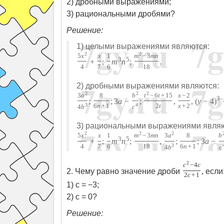
2) дробными выражениями;
3) рациональными дробями?
Решение:
1) целыми выражениями являются:
2
2
5
x
x
1
m
−
3
m
n
3
5
.
+
;
m
n
;
4
7
6
18
2) дробными выражениями являются:
2
2
2
3
a
8
b
t
−
6
t
+
15
x
−
2
3
;
;
3
a
−
;
,
,
(
y
−
4
)
3
6
n
+
1
4
2
t
x
+
2
4
b
c
3) рациональными выражениями являю
2
2
2
5
x
x
1
m
−
3
m
n
3
a
8
b
3
5
+
;
m
n
;
,
;
;
3
a
−
4
7
6
18
3
6
n
+
1
4
b
c
2
c
−
4
c
2. Чему равно значение дроби
, если
2
c
+
1
1) c = −3;
2) c = 0?
Решение: