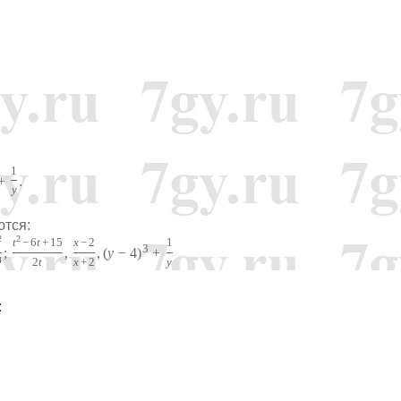
1
.
+
y
тся:
2
2
t
−
6
t
+
15
x
−
2
1
3
;
,
,
(
y
−
4
)
+
4
2
t
x
+
2
y
: