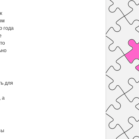
к
ом
о года
е
то
ьно
ть для
 а
вы