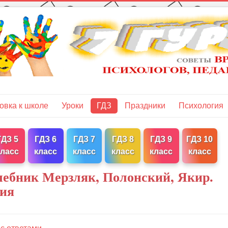
овка к школе
Уроки
ГДЗ
Праздники
Психология
ГДЗ 5
ГДЗ 6
ГДЗ 7
ГДЗ 8
ГДЗ 9
ГДЗ 10
класс
класс
класс
класс
класс
класс
чебник Мерзляк, Полонский, Якир.
ния