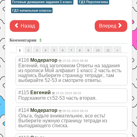
Готовые домашние задания 1 класс
ГДЗ Перспектива
ГДЗ начальные классы
Назад
Вперед
Комментарии
1
2
3
4
5
6
7
8
9
10
11
»
#116
Модератор
15.02.2023 08:48
Евгений, под заголовком Ответы на задания
из прописи Мой алфавит 1 класс 2 часть есть
надпись Выберите страницу тетради:, там
выбирайте 52-53 и смотрите ответы.
#115
Евгений
15.02.2023 08:02
Подскажите ст.52-53 часть вторая.
#114
Модератор
08.02.2023 08:23
Ольга, будьте внимательнее, все есть!
Выберите нужную страницу тетради из
выпадающего списка.