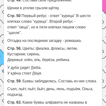
Стр. 49.
Составь своё предложение.
Щенки в уголке грызли щётку.
Стр. 50
Первый ребус - ответ "курица" В шести
клетках слово "курица". Второй ребус -
ответ "овца", но в пяти клетках пишем слово
"цапля".
Отгадка на последнюю загадку - ромашка.
Стр. 56.
Цветы: фиалка, флоксы, лютик.
Кустарник: сирень.
Деревья: клён, ель, берёза, рябина.
У дуба
с
и
д
ит
Л
юба.
У к
л
ёна стоит
Л
ё
н
я.
Стр. 59
. Буквы заблудились. Составь из них слова.
Съел, льёт, пьёт, бьёт, день, лень, подъём, Ольга,
подъезд.
Стр. 63.
Какие буквы алфавита не названы в