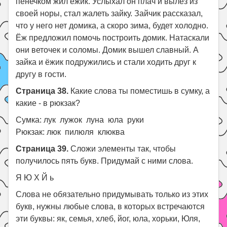
пенечком жил ёжик. Услыхал он плач и вылез из
своей норы, стал жалеть зайку. Зайчик рассказал,
что у него нет домика, а скоро зима, будет холодно.
Ёж предложил помочь построить домик. Натаскали
они веточек и соломы. Домик вышел славный. А
зайка и ёжик подружились и стали ходить друг к
другу в гости.
Страница 38.
Какие слова ты поместишь в сумку, а
какие - в рюкзак?
Сумка: лук лужок луна юла руки
Рюкзак: люк пилюля клюква
Страница 39.
Сложи элементы так, чтобы
получилось пять букв. Придумай с ними слова.
Я Ю Х Й ь
Слова не обязательно придумывать только из этих
букв, нужны любые слова, в которых встречаются
эти буквы: як, семья, хлеб, йог, юла, хорьки, Юля,