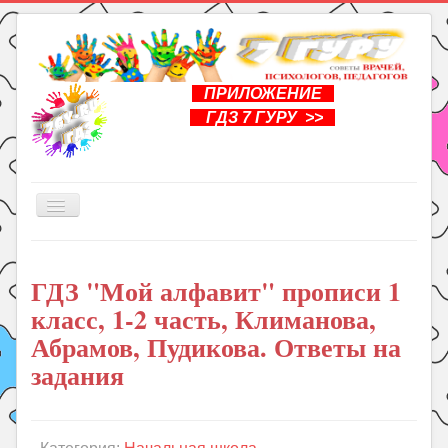
ПРИЛОЖЕНИЕ
ГДЗ 7 ГУРУ >>
Включить/
выключить
навигацию
Главная
ГДЗ "Мой алфавит" прописи 1
Книги
класс, 1-2 часть, Климанова,
Рукоделие
Абрамов, Пудикова. Ответы на
Подготовка к школе
задания
Уроки
ГДЗ