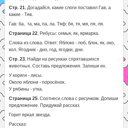
Стр. 21.
Догадайся, какие слоги поставил Гав, а
какие - Тяв.
Гав: ба, та, ма, па, ла. Тяф: бя, тя, мя, пя, ля.
Страница 22.
Ребусы: семья, як, ярмарка.
Слова из слова. Ответ: Яблоко - лоб, блок, як, око,
кол. Ягодник - дно, год, ягодки, дни.
Стр. 23.
Найди на рисунках спрятавшихся
животных. Составь предложения. Запиши их.
У коряги - лисы.
Около яблони - поросёнок.
У рябины - утка.
Страница 25.
Соотнеси слова с рисунком. Допиши
предложение. Придумай рассказ.
Горит яркая звезда.
Рассказ: