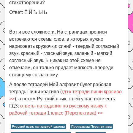
стихотворении?
Ответ: Ё Й Ъ Ы Ь
Вот и все сложности. На страницах прописи
встречаются схемы слов, в которых нужно
нарисовать кружочки: синий - твердый согласный
звук, красный - гласный звук, зеленый - мягкий
согласный звук. Ь никак на этой схеме не
отмечаем, он только придает мягкость впереди
стоящему согласному.
А после тетрадей Мой алфавит будет рабочая
тетрадь Пиши красиво (
гдз к тетради пиши красиво
>>
), а потом Русский язык, к ней у нас тоже есть
ГДЗ:
ответы на задания по русскому языку к
рабочей тетради 1 класс (Перспектива) >>
Русский язык начальной школы
Программа Перспектива