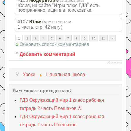
#108
Модератор
17.11.2021 10:32
Юлия, на сайте "Игры плюс ГДЗ" есть
постранично, ищите в поисковике.
#107
Юлия
17.11.2021 10:03
1 часть, стр. 42 нету(
1
2
3
4
5
6
7
8
9
10
11
»
Обновить список комментариев
Добавить комментарий
JComments
Уроки
Начальная школа
Вам может пригодиться:
ГДЗ Окружающий мир 1 класс рабочая
тетрадь 2 часть Плешаков ©
ГДЗ Окружающий мир 1 класс рабочая
тетрадь 1 часть Плешаков