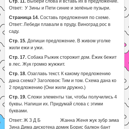
Стр. 11.
Выбери слова и вставь их в предложение.
Ответ: У Зины и Пети синие и зелёные пузыри.
Страница 14.
Составь предложения по схеме.
Ответ: Лебеди плавали в пруду. Виноград рос в
саду.
Стр. 15.
Допиши предложение. В живом уголке
жили ежи и ужи.
Стр. 17.
Собака Рыжик сторожит дом. Ёжик бежит
в лес. Жук громко жужжит.
Стр. 18.
Озаглавь текст. К какому предложению
дана схема? Заголовок: Тим и том. Схема дана ко
2 предложению (Они жили дружно.)
Стр. 19.
Сложи элементы так, чтобы получились 4
буквы. Напиши их. Придумай слова с этими
буквами.
Ответ: Ж З Д Б Жанна Женя жук зубр зима
Зина Дима дискотека домик Борис балкон бант