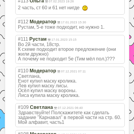
#113
Ольга
07.02.2023 19:26
2 часть, ст 60 и 61 нет нигде
#112
Модератор
17.01.2023 15:30
Рустам, 5-е тоже подходит, но нужно 1.
#111
Рустам
17.01.2023 15:15
Во 2й части, 18стр.
К схеме подходит второе предложение (они
жили дружно)
А почему не подходит 5е (Тим мёл пол.)???
#110
Модератор
07.12.2021 07:11
Светлана,
Енот купил маску кролика.
Лев купил маску лисы.
Осёл купил маску вороны.
Лиса купила маску кролика.
#109
Светлана
07.12.2021 06:40
Здравствуйте! Полскажитете как сделать
задание "Карнавал" в первой части на стр. 60.
Мой алфавит, часть1