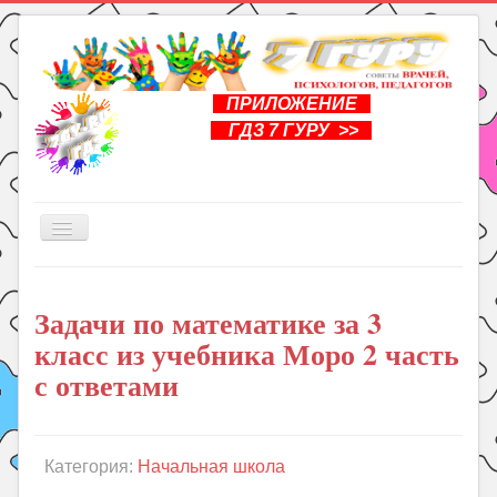
ПРИЛОЖЕНИЕ
ГДЗ 7 ГУРУ >>
Включить/
выключить
навигацию
Главная
Задачи по математике за 3
Книги
класс из учебника Моро 2 часть
Рукоделие
с ответами
Подготовка к школе
Уроки
Категория:
Начальная школа
ГДЗ