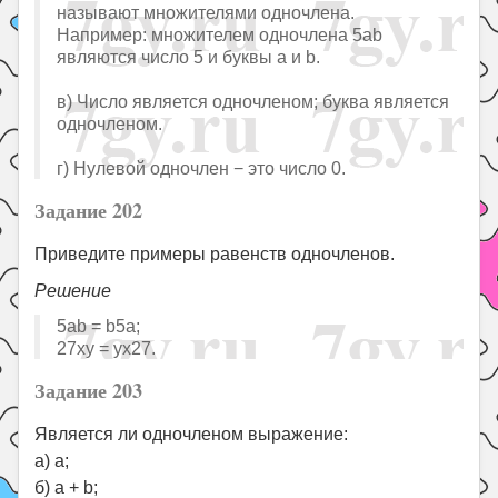
называют множителями одночлена.
Например: множителем одночлена 5ab
являются число 5 и буквы a и b.
в) Число является одночленом; буква является
одночленом.
г) Нулевой одночлен − это число 0.
Задание 202
Приведите примеры равенств одночленов.
Решение
5ab = b5a;
27xy = yx27.
Задание 203
Является ли одночленом выражение:
а) a;
б) a + b;