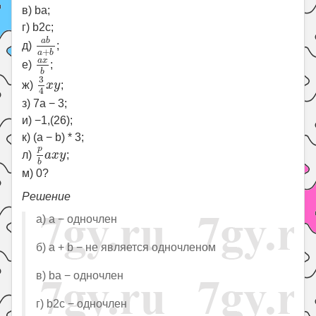
в) ba;
г) b2c;
a
b
a
+
b
a
b
д)
;
+
a
b
a
x
b
a
x
е)
;
b
3
4
x
y
3
ж)
x
y
;
4
з) 7a − 3;
и) −1,(26);
к) (a − b) * 3;
p
b
a
x
y
p
л)
a
x
y
;
b
м) 0?
Решение
а) a − одночлен
б) a + b − не является одночленом
в) ba − одночлен
г) b2c − одночлен