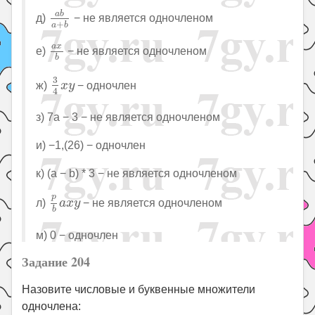
a
b
a
+
b
a
b
д)
− не является одночленом
+
a
b
a
x
b
a
x
е)
− не является одночленом
b
3
4
x
y
3
ж)
− одночлен
x
y
4
з) 7a − 3 − не является одночленом
и) −1,(26) − одночлен
к) (a − b) * 3 − не является одночленом
p
b
a
x
y
p
л)
− не является одночленом
a
x
y
b
м) 0 − одночлен
Задание 204
Назовите числовые и буквенные множители
одночлена: