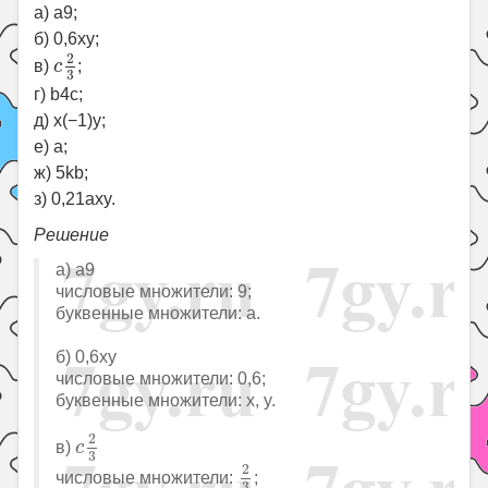
а) a9;
б) 0,6xy;
c
2
3
2
в)
c
;
3
г) b4c;
д) x(−1)y;
е) a;
ж) 5kb;
з) 0,21axy.
Решение
а) a9
числовые множители: 9;
буквенные множители: a.
б) 0,6xy
числовые множители: 0,6;
буквенные множители: x, y.
c
2
3
2
в)
c
3
2
3
2
числовые множители:
;
3