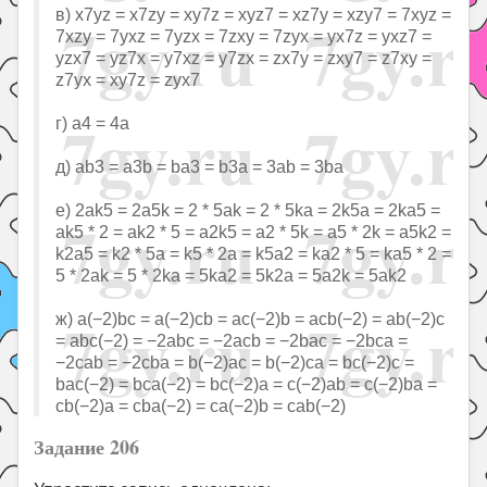
в) x7yz = x7zy = xy7z = xyz7 = xz7y = xzy7 = 7xyz =
7xzy = 7yxz = 7yzx = 7zxy = 7zyx = yx7z = yxz7 =
yzx7 = yz7x = y7xz = y7zx = zx7y = zxy7 = z7xy =
z7yx = xy7z = zyx7
г) a4 = 4a
д) ab3 = a3b = ba3 = b3a = 3ab = 3ba
е) 2ak5 = 2a5k = 2 * 5ak = 2 * 5ka = 2k5a = 2ka5 =
ak5 * 2 = ak2 * 5 = a2k5 = a2 * 5k = a5 * 2k = a5k2 =
k2a5 = k2 * 5a = k5 * 2a = k5a2 = ka2 * 5 = ka5 * 2 =
5 * 2ak = 5 * 2ka = 5ka2 = 5k2a = 5a2k = 5ak2
ж) a(−2)bc = a(−2)cb = ac(−2)b = acb(−2) = ab(−2)c
= abc(−2) = −2abc = −2acb = −2bac = −2bca =
−2cab = −2cba = b(−2)ac = b(−2)ca = bc(−2)c =
bac(−2) = bca(−2) = bc(−2)a = c(−2)ab = c(−2)ba =
cb(−2)a = cba(−2) = ca(−2)b = cab(−2)
Задание 206