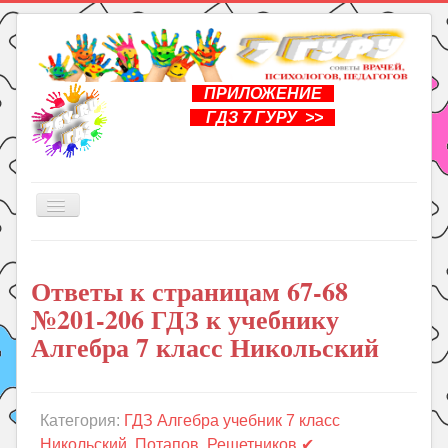
ПРИЛОЖЕНИЕ
ГДЗ 7 ГУРУ >>
Включить/
выключить
навигацию
Главная
Ответы к страницам 67-68
Книги
№201-206 ГДЗ к учебнику
Рукоделие
Алгебра 7 класс Никольский
Подготовка к школе
Уроки
Категория:
ГДЗ Алгебра учебник 7 класс
ГДЗ
Никольский, Потапов, Решетников ✔