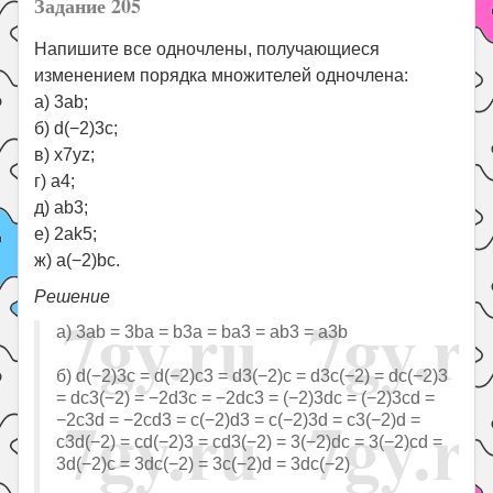
Задание 205
Напишите все одночлены, получающиеся
изменением порядка множителей одночлена:
а) 3ab;
б) d(−2)3c;
в) x7yz;
г) a4;
д) ab3;
е) 2ak5;
ж) a(−2)bc.
Решение
а) 3ab = 3ba = b3a = ba3 = ab3 = a3b
б) d(−2)3c = d(−2)c3 = d3(−2)c = d3c(−2) = dc(−2)3
= dc3(−2) = −2d3c = −2dc3 = (−2)3dc = (−2)3cd =
−2c3d = −2cd3 = c(−2)d3 = c(−2)3d = c3(−2)d =
c3d(−2) = cd(−2)3 = cd3(−2) = 3(−2)dc = 3(−2)cd =
3d(−2)c = 3dc(−2) = 3c(−2)d = 3dc(−2)