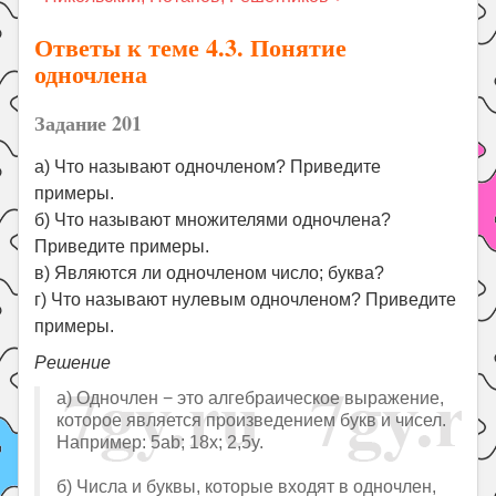
Праздники
Ответы к теме 4.3. Понятие
Психология
одночлена
Летом!
Задание 201
Поиск
а) Что называют одночленом? Приведите
примеры.
б) Что называют множителями одночлена?
Приведите примеры.
в) Являются ли одночленом число; буква?
г) Что называют нулевым одночленом? Приведите
примеры.
Решение
а) Одночлен − это алгебраическое выражение,
которое является произведением букв и чисел.
Например: 5ab; 18x; 2,5y.
б) Числа и буквы, которые входят в одночлен,