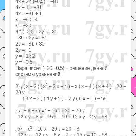
4x + 2 * (−0,5) = −81
4x − 1 = −81
4x = −81 + 1
x = −80 : 4
x = −20;
4 * (−20) + 2y = −81
−80 + 2y = −81
2y = −81 + 80
2y = −1
y = −1 : 2
y = −0,5.
Пара чисел (−20;−0,5) − решение данной
системы уравнений.
2
2)
( x − 2 ) ( x
+ 2 x + 4 ) − x ( x − 4 ) ( x + 4 ) = 20 −
{
20 y,
( 3 x − 2 ) ( 4 y + 5 ) = 2 y ( 6 x − 1 ) − 58.
3
2
x
− 8 − x ( x
− 16 ) = 20 − 20 y,
{
12 x y − 8 y + 15 x − 10 = 12 x y − 2 y − 58.
3
3
x
− x
+ 16 x + 20 y = 20 + 8,
{
12 x y − 12 x y − 8 y + 2 y + 15 x = 10 − 58.