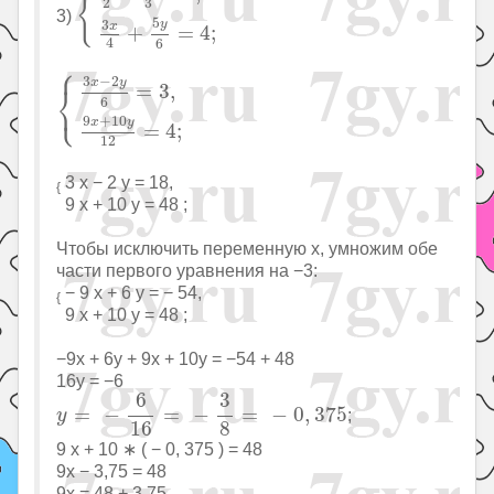
{
2
3
3)
5
y
3
x
+
=
4
;
4
6
⎧
{
3
x
−
2
y
6
=
3
,
9
x
+
10
y
12
=
4
;
3
−
2
x
y
⎨
=
3
,
⎩
6
9
+
10
x
y
=
4
;
12
3 x − 2 y = 18,
{
9 x + 10 y = 48 ;
Чтобы исключить переменную x, умножим обе
части первого уравнения на −3:
− 9 x + 6 y = − 54,
{
9 x + 10 y = 48 ;
−9x + 6y + 9x + 10y = −54 + 48
16y = −6
y
=
−
6
16
=
−
3
8
=
−
0
,
375
6
3
=
−
=
−
=
−
0
,
375
;
y
16
8
9 x + 10 ∗ ( − 0, 375 ) = 48
9x − 3,75 = 48
9x = 48 + 3,75