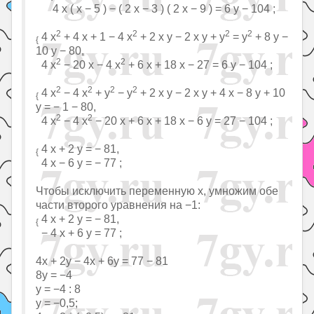
4 x ( x − 5 ) − ( 2 x − 3 ) ( 2 x − 9 ) = 6 y − 104 ;
2
2
2
2
4 x
+ 4 x + 1 − 4 x
+ 2 x y − 2 x y + y
= y
+ 8 y −
{
10 y − 80,
2
2
4 x
− 20 x − 4 x
+ 6 x + 18 x − 27 = 6 y − 104 ;
2
2
2
2
4 x
− 4 x
+ y
− y
+ 2 x y − 2 x y + 4 x − 8 y + 10
{
y = − 1 − 80,
2
2
4 x
− 4 x
− 20 x + 6 x + 18 x − 6 y = 27 − 104 ;
4 x + 2 y = − 81,
{
4 x − 6 y = − 77 ;
Чтобы исключить переменную x, умножим обе
части второго уравнения на −1:
4 x + 2 y = − 81,
{
− 4 x + 6 y = 77 ;
4x + 2y − 4x + 6y = 77 − 81
8y = −4
y = −4 : 8
y = −0,5;