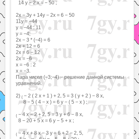
14 y − 2 x = − 50 ;
2x − 3y + 14y − 2x = 6 − 50
11y = −44
y = −44 : 11
y = −4;
2x − 3 * (−4) = 6
2x + 12 = 6
2x = 6 − 12
2x = −6
x = −6 : 2
x = −3.
Пара чисел (−3;−4) − решение данной системы
уравнений.
2)
− 2 ( 2 x + 1 ) + 2, 5 = 3 ( y + 2 ) − 8 x,
{
8 − 5 ( 4 − x ) = 6 y − ( 5 − x ) ;
− 4 x − 2 + 2, 5 = 3 y + 6 − 8 x,
{
8 − 20 + 5 x = 6 y − 5 + x ;
− 4 x + 8 x − 3 y = 6 + 2 − 2, 5,
{
5 x − x − 6 y = − 5 − 8 + 20 ;