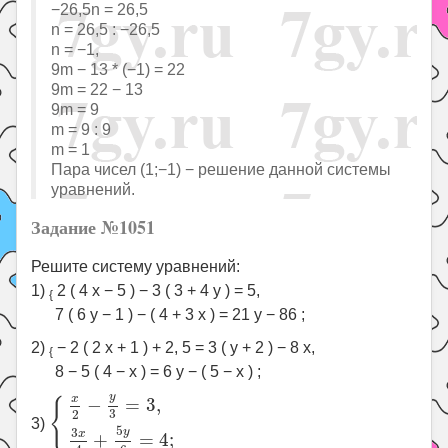
−26,5n = 26,5
n = 26,5 : −26,5
n = −1,
9m − 13 * (−1) = 22
9m = 22 − 13
9m = 9
m = 9 : 9
m = 1
Пара чисел (1;−1) − решение данной системы
уравнений.
Задание №1051
Решите систему уравнений:
1)
2 ( 4 x − 5 ) − 3 ( 3 + 4 y ) = 5,
{
7 ( 6 y − 1 ) − ( 4 + 3 x ) = 21 y − 86 ;
2)
− 2 ( 2 x + 1 ) + 2, 5 = 3 ( y + 2 ) − 8 x,
{
8 − 5 ( 4 − x ) = 6 y − ( 5 − x ) ;
{
x
2
−
y
3
=
3
,
3
x
4
+
5
y
6
=
4
;
y
x
−
=
3
,
{
3
2
3)
5
y
3
x
+
=
4
;