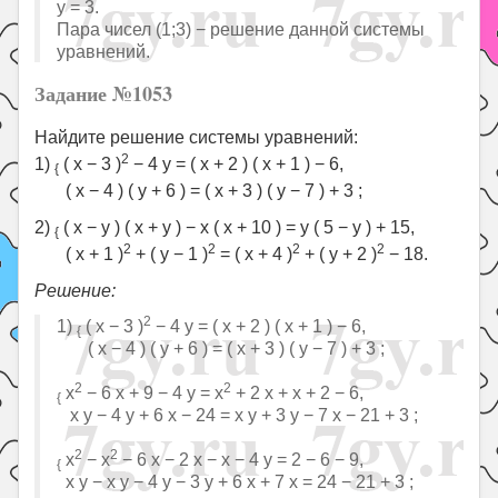
y = 3.
Пара чисел (1;3) − решение данной системы
уравнений.
Задание №1053
Найдите решение системы уравнений:
2
1)
( x − 3 )
− 4 y = ( x + 2 ) ( x + 1 ) − 6,
{
( x − 4 ) ( y + 6 ) = ( x + 3 ) ( y − 7 ) + 3 ;
2)
( x − y ) ( x + y ) − x ( x + 10 ) = y ( 5 − y ) + 15,
{
2
2
2
2
( x + 1 )
+ ( y − 1 )
= ( x + 4 )
+ ( y + 2 )
− 18.
Решение:
2
1)
( x − 3 )
− 4 y = ( x + 2 ) ( x + 1 ) − 6,
{
( x − 4 ) ( y + 6 ) = ( x + 3 ) ( y − 7 ) + 3 ;
2
2
x
− 6 x + 9 − 4 y = x
+ 2 x + x + 2 − 6,
{
x y − 4 y + 6 x − 24 = x y + 3 y − 7 x − 21 + 3 ;
2
2
x
− x
− 6 x − 2 x − x − 4 y = 2 − 6 − 9,
{
x y − x y − 4 y − 3 y + 6 x + 7 x = 24 − 21 + 3 ;