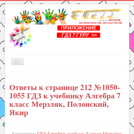
ПРИЛОЖЕНИЕ
ГДЗ 7 ГУРУ >>
Включить/
выключить
навигацию
Главная
Ответы к странице 212 №1050-
Книги
1055 ГДЗ к учебнику Алгебра 7
Рукоделие
класс Мерзляк, Полонский,
Подготовка к школе
Якир
Уроки
ГДЗ