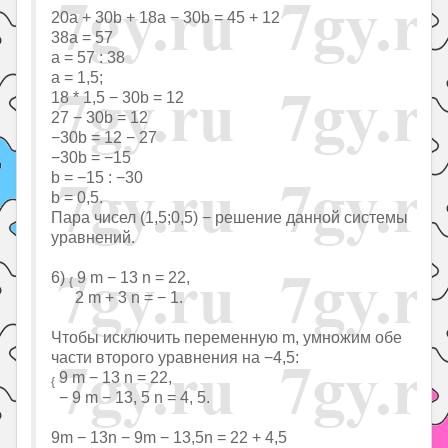
20a + 30b + 18a − 30b = 45 + 12
38a = 57
a = 57 : 38
a = 1,5;
18 * 1,5 − 30b = 12
27 − 30b = 12
−30b = 12 − 27
−30b = −15
b = −15 : −30
b = 0,5.
Пара чисел (1,5;0,5) − решение данной системы
уравнений.
6)
9 m − 13 n = 22,
{
2 m + 3 n = − 1.
Чтобы исключить переменную m, умножим обе
части второго уравнения на −4,5:
9 m − 13 n = 22,
{
− 9 m − 13, 5 n = 4, 5.
9m − 13n − 9m − 13,5n = 22 + 4,5