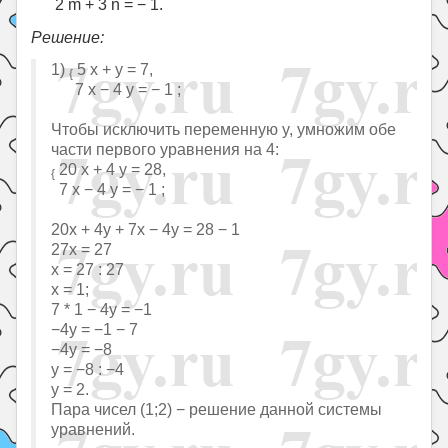
2 m + 3 n = − 1.
Решение:
1)
5 x + y = 7,
{
7 x − 4 y = − 1 ;
Чтобы исключить переменную y, умножим обе
части первого уравнения на 4:
20 x + 4 y = 28,
{
7 x − 4 y = − 1 ;
20x + 4y + 7x − 4y = 28 − 1
27x = 27
x = 27 : 27
x = 1;
7 * 1 − 4y = −1
−4y = −1 − 7
−4y = −8
y = −8 : −4
y = 2.
Пара чисел (1;2) − решение данной системы
уравнений.