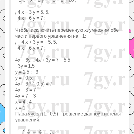
4 x − 3 y = 5, 5,
{
4 x − 6 y = 7 ;
Чтобы исключить переменную x, умножим обе
части первого уравнения на −1:
− 4 x + 3 y = − 5, 5,
{
4 x − 6 y = 7 ;
4x − 6y − 4x + 3y = 7 − 5,5
−3y = 1,5
y = 1,5 : −3
y = −0,5;
4x − 6 * (−0,5) = 7
4x + 3 = 7
4x = 7 − 3
x = 4 : 4
x = 1.
Пара чисел (1;−0,5) − решение данной системы
уравнений.
{
x
2
−
y
3
=
3
,
3
x
4
+
5
y
6
=
4
;
y
x
−
=
3
,