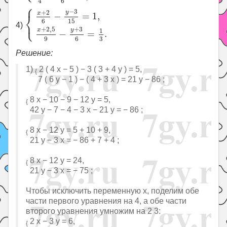
6
4
⎧
{
x
+
2
6
−
y
−
3
15
=
1
,
x
+
2
,
5
9
−
y
+
3
6
=
1
3
.
−
3
+
2
y
x
⎨
−
=
1
,
⎩
6
15
4)
+
3
+
2
,
5
y
x
1
−
=
.
3
9
6
Решение:
1)
2 ( 4 x − 5 ) − 3 ( 3 + 4 y ) = 5,
{
7 ( 6 y − 1 ) − ( 4 + 3 x ) = 21 y − 86 ;
8 x − 10 − 9 − 12 y = 5,
{
42 y − 7 − 4 − 3 x − 21 y = − 86 ;
8 x − 12 y = 5 + 10 + 9,
{
21 y − 3 x = − 86 + 7 + 4 ;
8 x − 12 y = 24,
{
21 y − 3 x = − 75 ;
Чтобы исключить переменную x, поделим обе
части первого уравнения на 4, а обе части
второго уравнения умножим на 2 3:
2 x − 3 y = 6,
{