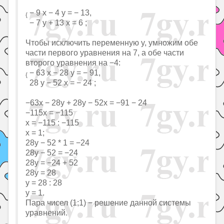
− 9 x − 4 y = − 13,
{
− 7 y + 13 x = 6 ;
Чтобы исключить переменную y, умножим обе
части первого уравнения на 7, а обе части
второго уравнения на −4:
− 63 x − 28 y = − 91,
{
28 y − 52 x = − 24 ;
−63x − 28y + 28y − 52x = −91 − 24
−115x = −115
x = −115 : −115
x = 1;
28y − 52 * 1 = −24
28y − 52 = −24
28y = −24 + 52
28y = 28
y = 28 : 28
y = 1.
Пара чисел (1;1) − решение данной системы
уравнений.