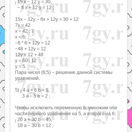
15 x − 12 y = 30,
{
− 8 x + 12 y = 12 ;
15x − 12y − 8x + 12y = 30 + 12
7x = 42
x = 42 : 7
x = 6;
−8 * 6 + 12y = 12
−48 + 12y = 12
12y = 12 + 48
y = 60 : 12
y = 5.
Пара чисел (6;5) − решение данной системы
уравнений.
5)
4 a + 6 b = 9,
{
3 a − 5 b = 2 ;
Чтобы исключить переменную b, умножим обе
части первого уравнения на 5, а второго на 6:
20 a + 30 b = 45,
{
18 a − 30 b = 12 ;