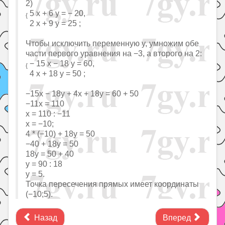
2)
5 x + 6 y = − 20,
{
2 x + 9 y = 25 ;
Чтобы исключить переменную y, умножим обе
части первого уравнения на −3, а второго на 2:
− 15 x − 18 y = 60,
{
4 x + 18 y = 50 ;
−15x − 18y + 4x + 18y = 60 + 50
−11x = 110
x = 110 : −11
x = −10;
4 * (−10) + 18y = 50
−40 + 18y = 50
18y = 50 + 40
y = 90 : 18
y = 5.
Точка пересечения прямых имеет координаты
(−10;5).
Назад
Вперед