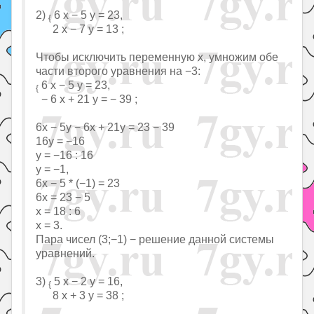
2)
6 x − 5 y = 23,
{
2 x − 7 y = 13 ;
Чтобы исключить переменную x, умножим обе
части второго уравнения на −3:
6 x − 5 y = 23,
{
− 6 x + 21 y = − 39 ;
6x − 5y − 6x + 21y = 23 − 39
16y = −16
y = −16 : 16
y = −1,
6x − 5 * (−1) = 23
6x = 23 − 5
x = 18 : 6
x = 3.
Пара чисел (3;−1) − решение данной системы
уравнений.
3)
5 x − 2 y = 16,
{
8 x + 3 y = 38 ;