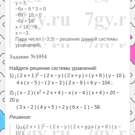
y = 3;
−6x − 6 * 3 = 0
−6x − 18 = 0
−6x = 18
x = 18 : −6
x = −3.
Пара чисел (−3;3) − решение данной системы
уравнений.
Задание №1054
Найдите решение системы уравнений:
2
1)
( 2 x + 1 )
− ( 2 x − y ) ( 2 x + y ) = ( y + 8 ) ( y − 10 ),
{
4 x ( x − 5 ) − ( 2 x − 3 ) ( 2 x − 9 ) = 6 y − 104 ;
2
2)
( x − 2 ) ( x
+ 2 x + 4 ) − x ( x − 4 ) ( x + 4 ) = 20 −
{
20 y,
( 3 x − 2 ) ( 4 y + 5 ) = 2 y ( 6 x − 1 ) − 58.
Решение:
2
1)
( 2 x + 1 )
− ( 2 x − y ) ( 2 x + y ) = ( y + 8 ) ( y −
{
10 ),