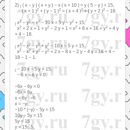
2)
( x − y ) ( x + y ) − x ( x + 10 ) = y ( 5 − y ) + 15,
{
2
2
2
2
( x + 1 )
+ ( y − 1 )
= ( x + 4 )
+ ( y + 2 )
− 18.
2
2
2
2
x
− y
− x
− 10 x = 5 y − y
+ 15,
{
2
2
2
2
x
+ 2 x + 1 + y
− 2 y + 1 = x
+ 8 x + 16 + y
+ 4 y
+ 4 − 18.
2
2
2
2
x
− x
− y
+ y
− 10 x − 5 y = 15,
{
2
2
2
2
x
− x
+ y
− y
+ 2 x − 8 x − 2 y − 4 y = 16 + 4 −
18 − 1 − 1.
− 10 x − 5 y = 15,
{
− 6 x − 6 y = 0.
−6x − 6y = 0
−6x = 6y
x = 6y : −6
x = −y;
−10 * (−y) − 5y = 15
10y − 5y = 15
5y = 15
y = 15 : 5