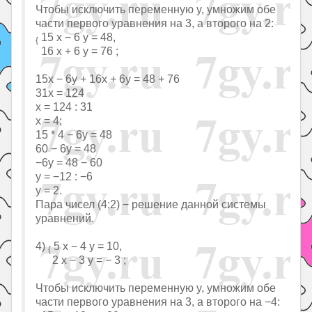
Чтобы исключить переменную y, умножим обе
части первого уравнения на 3, а второго на 2:
15 x − 6 y = 48,
{
16 x + 6 y = 76 ;
15x − 6y + 16x + 6y = 48 + 76
31x = 124
x = 124 : 31
x = 4;
15 * 4 − 6y = 48
60 − 6y = 48
−6y = 48 − 60
y = −12 : −6
y = 2.
Пара чисел (4;2) − решение данной системы
уравнений.
4)
5 x − 4 y = 10,
{
2 x − 3 y = − 3 ;
Чтобы исключить переменную y, умножим обе
части первого уравнения на 3, а второго на −4: