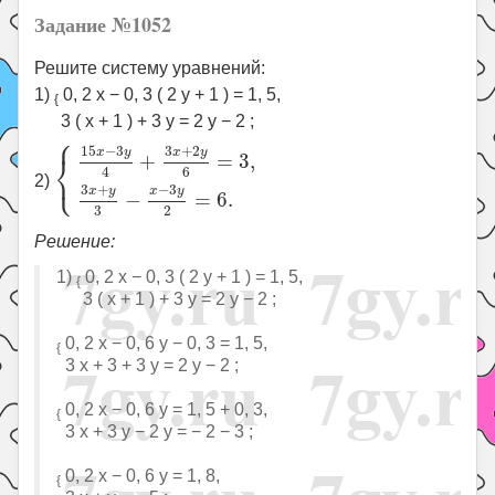
Задание №1052
Решите систему уравнений:
1)
0, 2 x − 0, 3 ( 2 y + 1 ) = 1, 5,
{
3 ( x + 1 ) + 3 y = 2 y − 2 ;
⎧
{
15
x
−
3
y
4
+
3
x
+
2
y
6
=
3
,
3
x
+
y
3
−
x
−
3
y
2
=
6.
15
−
3
3
+
2
x
y
x
y
⎨
+
=
3
,
⎩
6
4
2)
3
+
−
3
x
y
x
y
−
=
6.
3
2
Решение:
1)
0, 2 x − 0, 3 ( 2 y + 1 ) = 1, 5,
{
3 ( x + 1 ) + 3 y = 2 y − 2 ;
0, 2 x − 0, 6 y − 0, 3 = 1, 5,
{
3 x + 3 + 3 y = 2 y − 2 ;
0, 2 x − 0, 6 y = 1, 5 + 0, 3,
{
3 x + 3 y − 2 y = − 2 − 3 ;
0, 2 x − 0, 6 y = 1, 8,
{