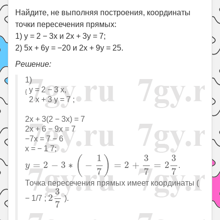
Найдите, не выполняя построения, координаты
точки пересечения прямых:
1) y = 2 − 3x и 2x + 3y = 7;
2) 5x + 6y = −20 и 2x + 9y = 25.
Решение:
1)
y = 2 − 3 x,
{
2 x + 3 y = 7 ;
2x + 3(2 − 3x) = 7
2x + 6 − 9x = 7
−7x = 7 − 6
x = − 1 7;
y
=
2
−
3
∗
(
−
1
7
)
=
2
+
3
7
=
2
3
7
1
3
3
(
)
=
2
−
3
∗
−
=
2
+
=
2
.
y
7
7
7
Точка пересечения прямых имеет координаты (
2
3
7
3
2
− 1/7 ;
).
7