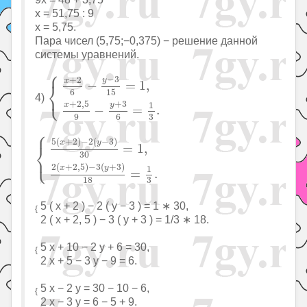
x = 51,75 : 9
x = 5,75.
Пара чисел (5,75;−0,375) − решение данной
системы уравнений.
⎧
{
x
+
2
6
−
y
−
3
15
=
1
,
x
+
2
,
5
9
−
y
+
3
6
=
1
3
.
−
3
+
2
y
x
−
=
1
,
⎨
⎩
6
15
4)
+
3
+
2
,
5
y
x
1
−
=
.
3
9
6
⎧
{
5
(
x
+
2
)
−
2
(
y
−
3
)
30
=
1
,
2
(
x
+
2
,
5
)
−
3
(
y
+
3
)
18
=
1
3
.
5
(
+
2
)
−
2
(
−
3
)
x
y
⎨
=
1
,
⎩
30
2
(
+
2
,
5
)
−
3
(
+
3
)
x
y
1
=
.
3
18
5 ( x + 2 ) − 2 ( y − 3 ) = 1 ∗ 30,
{
2 ( x + 2, 5 ) − 3 ( y + 3 ) = 1/3 ∗ 18.
5 x + 10 − 2 y + 6 = 30,
{
2 x + 5 − 3 y − 9 = 6.
5 x − 2 y = 30 − 10 − 6,
{
2 x − 3 y = 6 − 5 + 9.