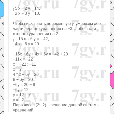
5 x − 2 y = 14,
{
2 x − 3 y = 10.
Чтобы исключить переменную y, умножим обе
части первого уравнения на −3, а обе части
второго уравнения на 2:
− 15 x + 6 y = − 42,
{
4 x − 6 y = 20.
−15x + 6y + 4x − 6y = −42 + 20
−11x = −22
x = −22 : −11
x = 2;
4 * 2 − 6y = 20
8 − 6y = 20
−6y = 20 − 8
−6y = 12
y = 12 : −6
y = −2.
Пара чисел (2;−2) − решение данной системы
уравнений.