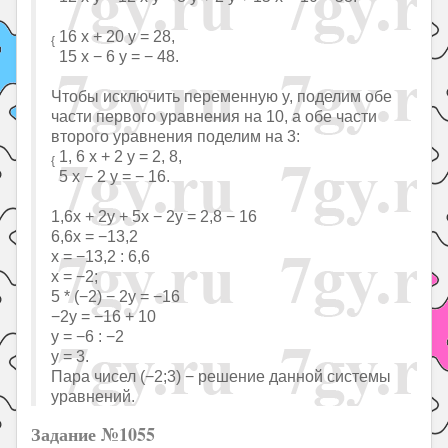
16 x + 20 y = 28,
{
15 x − 6 y = − 48.
Чтобы исключить переменную y, поделим обе
части первого уравнения на 10, а обе части
второго уравнения поделим на 3:
1, 6 x + 2 y = 2, 8,
{
5 x − 2 y = − 16.
1,6x + 2y + 5x − 2y = 2,8 − 16
6,6x = −13,2
x = −13,2 : 6,6
x = −2;
5 * (−2) − 2y = −16
−2y = −16 + 10
y = −6 : −2
y = 3.
Пара чисел (−2;3) − решение данной системы
уравнений.
Задание №1055