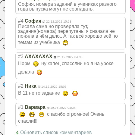
София, номера заданий в учениках разного
года выпуска могут не совпадать.
#4
София
22.12.2022 15:53
Писала сама но проверяла тут,
задания(номера) перепутаны я сначала не
поняла в чëм дело.. А так всë хорошо всë по
темам из учебника
#3
АХАХАХАХ
21.12.2022 04:30
Норм
ну капец спасслии но я на уроке
делала
#2
Ника
14.12.2022 15:06
В 11 не то задание
#1
Варвара
19.05.2022 04:34
спасибо огромное! Очень
спасли!!!
Обновить список комментариев