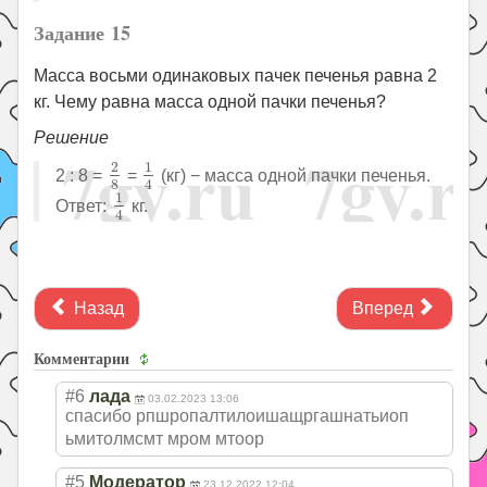
Задание 15
Масса восьми одинаковых пачек печенья равна 2
кг. Чему равна масса одной пачки печенья?
Решение
2
8
1
4
2
1
2 : 8 =
=
(кг) − масса одной пачки печенья.
4
8
1
4
1
Ответ:
кг.
4
Назад
Вперед
Комментарии
#6
лада
03.02.2023 13:06
спасибо рпшропалтилоиша
щргашнатьиоп
ьмитолмсмт мром мтоор
#5
Модератор
23.12.2022 12:04