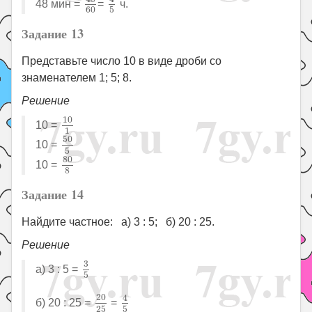
48 мин =
=
ч.
60
5
Задание 13
Представьте число 10 в виде дроби со
знаменателем 1; 5; 8.
Решение
10
1
10
10 =
1
50
5
50
10 =
5
80
8
80
10 =
8
Задание 14
Найдите частное: а) 3 : 5; б) 20 : 25.
Решение
3
5
3
а) 3 : 5 =
5
20
25
4
5
20
4
б) 20 : 25 =
=
25
5