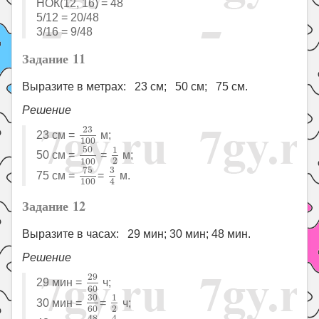
НОК(12, 16) = 48
5/12 = 20/48
3/16 = 9/48
Задание 11
Выразите в метрах: 23 см; 50 см; 75 см.
Решение
23
100
23
23 см =
м;
100
50
100
1
2
50
1
50 см =
=
м;
2
100
75
100
3
4
75
3
75 см =
=
м.
4
100
Задание 12
Выразите в часах: 29 мин; 30 мин; 48 мин.
Решение
29
60
29
29 мин =
ч;
60
30
60
1
2
30
1
30 мин =
=
ч;
2
60
48
60
4
5
48
4