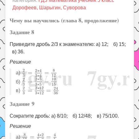
Категория:
ГДЗ Математика учебник 5 класс
Праздники
Дорофеев, Шарыгин, Суворова
Психология
Чему вы научились (глава 8, продолжение)
Летом!
Задание 8
Поиск
Приведите дробь 2/3 к знаменателю: а) 12; б) 15;
в) 36.
Решение
2
3
=
2
∗
4
3
∗
4
=
8
12
8
2
2
∗
4
=
=
а)
12
3
3
∗
4
2
3
=
2
∗
5
3
∗
5
=
10
15
2
∗
5
10
2
=
=
б)
3
3
∗
5
15
2
3
=
2
∗
12
3
∗
12
=
24
36
2
2
∗
12
24
=
=
в)
3
3
∗
12
36
Задание 9
Сократите дробь: а) 8/10; б) 12/48; в) 75/100.
Решение
8
10
=
4
∗
2
5
∗
2
=
4
5
8
4
∗
2
4
=
=
а)