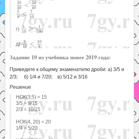
25
40
<
28
40
25
28
<
40
40
5
8
<
7
10
7
5
<
8
10
1
10
>
1
100
1
1
>
г)
10
100
9
10
<
10
9
9
10
<
д)
10
9
Задание 10 из учебника новее 2019 года:
Приведите к общему знаменателю дроби: а) 3/5 и
2/3; б) 1/4 и 7/20; в) 5/12 и 3/16
Решение
НОК(3;5) = 15
3/5 = 9/15
2/3 = 10/15
НОК(4, 20) = 20
1/4 = 5/20