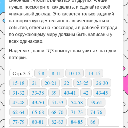
синонимы, чтобы отличаться от других. А еще
лучше, посмотрите, как делать, и сделайте свой
уникальный доклад. Это касается только заданий
на творческую деятельность, всяческие даты и
события, ответы на кроссворды в рабочей тетради
по окружающему миру должны быть написаны у
всех одинаково.
Надеемся, наши ГДЗ помогут вам учиться на одни
пятерки.
Стр. 3-5
5-8
8-11
10-12
13-15
15-18
21
20-21
22
23-25
26-30
31-32
33-38
39
40-41
42
43-45
45-48
49-50
51-53
54-58
59-61
62-64
65-68
68-70
71-73
74-76
77-79
80-81
82-83
84-85
86