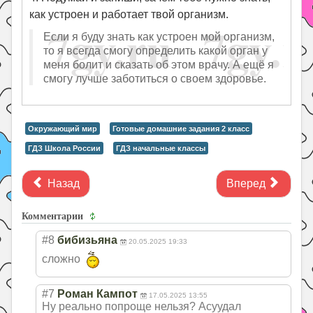
как устроен и работает твой организм.
Если я буду знать как устроен мой организм,
то я всегда смогу определить какой орган у
меня болит и сказать об этом врачу. А ещё я
смогу лучше заботиться о своем здоровье.
Окружающий мир
Готовые домашние задания 2 класс
ГДЗ Школа России
ГДЗ начальные классы
Назад
Вперед
Комментарии
#8
бибизьяна
20.05.2025 19:33
сложно
#7
Роман Кампот
17.05.2025 13:55
Ну реально попроще нельзя? Асуудал