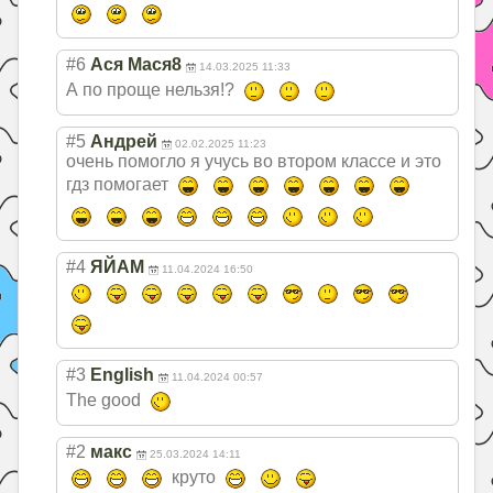
#6
Ася Мася8
14.03.2025 11:33
А по проще нельзя!?
#5
Андрей
02.02.2025 11:23
очень помогло я учусь во втором классе и это
гдз помогает
#4
ЯЙАМ
11.04.2024 16:50
#3
English
11.04.2024 00:57
The good
#2
макс
25.03.2024 14:11
круто