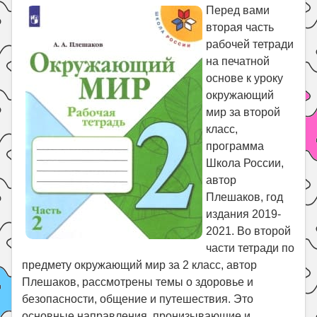
Праздники
Перед вами
вторая часть
Психология
рабочей тетради
Летом!
на печатной
Поиск
основе к уроку
окружающий
мир за второй
класс,
программа
Школа России,
автор
Плешаков, год
издания 2019-
2021. Во второй
части тетради по
предмету окружающий мир за 2 класс, автор
Плешаков, рассмотрены темы о здоровье и
безопасности, общение и путешествия. Это
основные направления, пронизывающие и