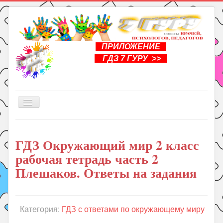
ПРИЛОЖЕНИЕ
ГДЗ 7 ГУРУ >>
Включить/
выключить
навигацию
Главная
ГДЗ Окружающий мир 2 класс
Книги
рабочая тетрадь часть 2
Рукоделие
Плешаков. Ответы на задания
Подготовка к школе
Уроки
Категория:
ГДЗ с ответами по окружающему миру
ГДЗ