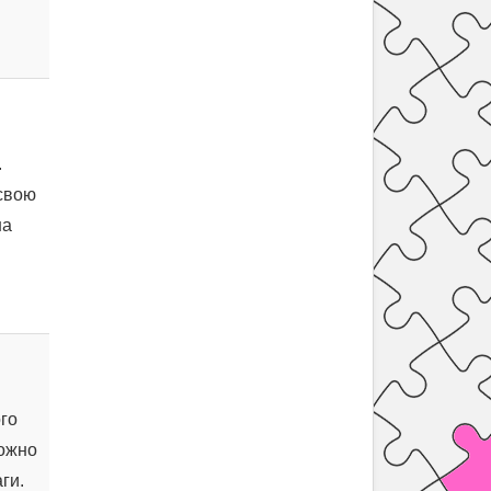
.
свою
на
ого
можно
ги.