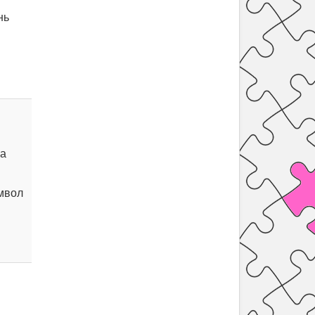
нь
 а
имвол