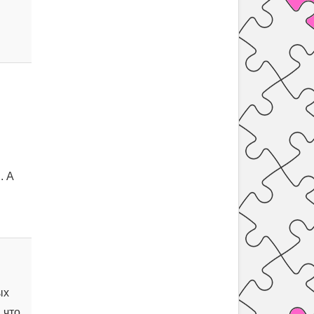
. А
ых
 что