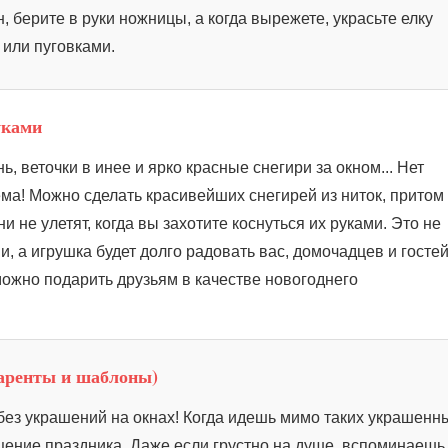
 берите в руки ножницы, а когда вырежете, украсьте елку
 или пуговками.
уками
, веточки в инее и ярко красные снегири за окном... Нет
ма! Можно сделать красивейших снегирей из ниток, притом
ни не улетят, когда вы захотите коснуться их руками. Это не
, а игрушка будет долго радовать вас, домочадцев и гостей
можно подарить друзьям в качестве новогоднего
аренты и шаблоны)
без украшений на окнах! Когда идешь мимо таких украшенн
щение праздника. Даже если грустно на душе, вспоминаешь,