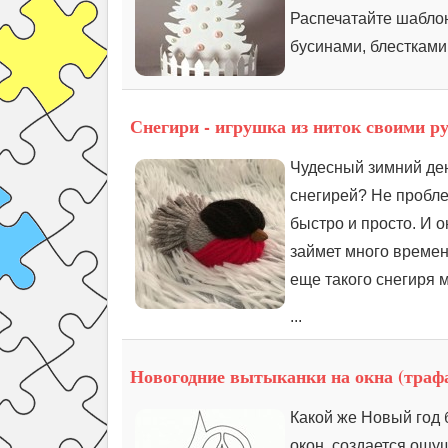
Распечатайте шаблон,
бусинами, блестками
Снегири - игрушка из ниток своими р
Чудесный зимний день
снегирей? Не пробле
быстро и просто. И о
займет много времени
еще такого снегиря 
...
Новогодние вытыканки на окна (траф
Какой же Новый год 
окон, создается ощу