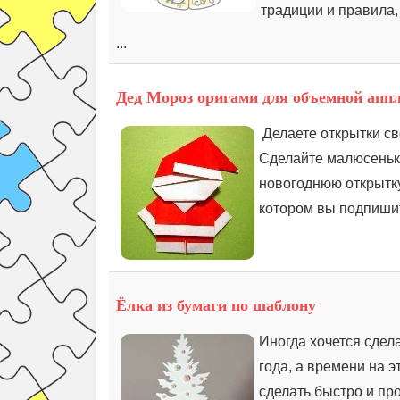
традиции и правила,
...
Дед Мороз оригами для объемной апп
Делаете открытки св
Сделайте малюсенько
новогоднюю открытку
котором вы подпишит
Ёлка из бумаги по шаблону
Иногда хочется сдел
года, а времени на 
сделать быстро и про