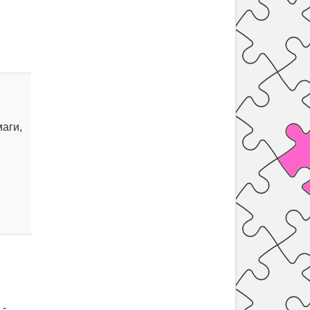
аги,
 -