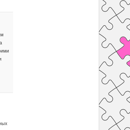
ам
а
оими
и
мных