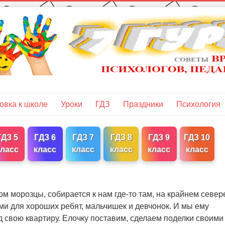
овка к школе
Уроки
ГДЗ
Праздники
Психология
ГДЗ 5
ГДЗ 6
ГДЗ 7
ГДЗ 8
ГДЗ 9
ГДЗ 10
класс
класс
класс
класс
класс
класс
ом морозцы, собирается к нам где-то там, на крайнем север
ми для хороших ребят, мальчишек и девчонок. И мы ему
д свою квартиру. Елочку поставим, сделаем поделки своими