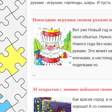
руками - игрушки, гирлянды, шары. И пусть 
Новогодние игрушки своими руками на
Вот уже Новый год не
свои объятья. Нужно 
Нового года без нов
руками. Это может к
елочками, а настоящ
поделками из
...
3d открытки с зимним пейзажем свои
Как красив город в 
хороши! А со снежно