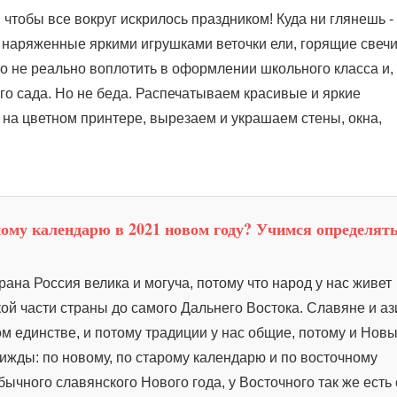
 чтобы все вокруг искрилось праздником! Куда ни глянешь -
 наряженные яркими игрушками веточки ели, горящие свечи
то не реально воплотить в оформлении школьного класса и,
ого сада. Но не беда. Распечатываем красивые и яркие
 на цветном принтере, вырезаем и украшаем стены, окна,
ному календарю в 2021 новом году? Учимся определят
ана Россия велика и могуча, потому что народ у нас живет
ой части страны до самого Дальнего Востока. Славяне и а
м единстве, и потому традиции у нас общие, потому и Нов
ижды: по новому, по старому календарю и по восточному
бычного славянского Нового года, у Восточного так же есть