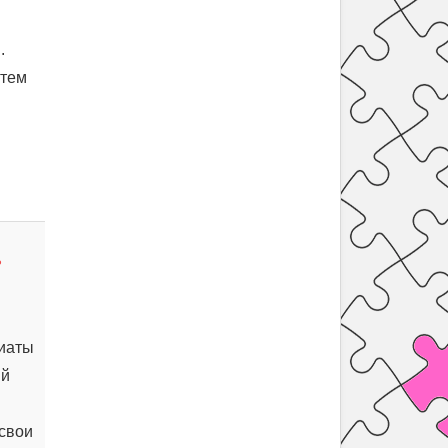
.
 тем
ь
зиаты
ый
 свои