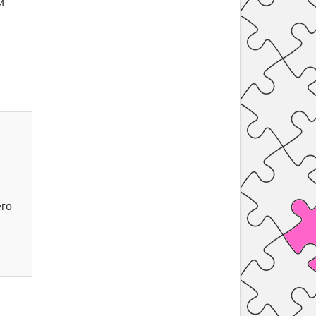
и
его