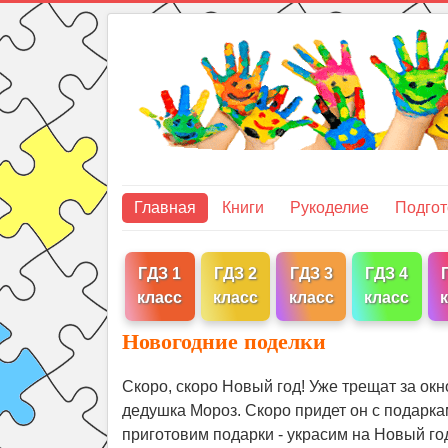
Главная
Книги
Рукоделие
Подгот
ГДЗ 1
ГДЗ 2
ГДЗ 3
ГДЗ 4
класс
класс
класс
класс
Новогодние поделки
Скоро, скоро Новый год! Уже трещат за окн
дедушка Мороз. Скоро придет он с подарка
приготовим подарки - украсим на Новый го