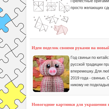
Прелестные оригами 
просто желающих сде
Идеи поделок своими руками на новый
Год свиньи по китайс
русской традиции пра
вперемешку. Для лю
2019 года - свинью. 
никому не подкладыв
Новогодние картинки для украшения г