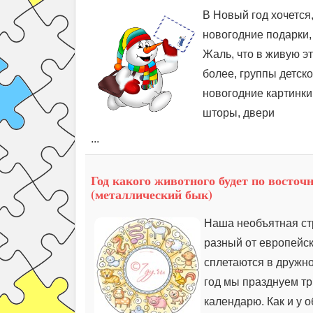
В Новый год хочется,
новогодние подарки,
Жаль, что в живую э
более, группы детск
новогодние картинки
шторы, двери
...
Год какого животного будет по восточ
(металлический бык)
Наша необъятная стр
разный от европейск
сплетаются в дружно
год мы празднуем тр
календарю. Как и у о