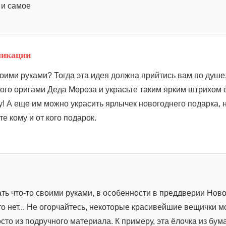
 и самое
ликации
оими руками? Тогда эта идея должна прийтись вам по душе
го оригами Деда Мороза и украсьте таким ярким штрихом 
! А еще им можно украсить ярлычек новогоднего подарка, 
е кому и от кого подарок.
ать что-то своими руками, в особенности в преддверии Нов
это нет... Не огорчайтесь, некоторые красивейшие вещички 
сто из подручного материала. К примеру, эта ёлочка из бума