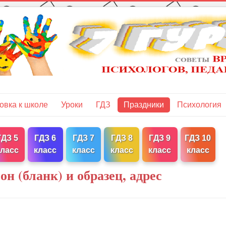
овка к школе
Уроки
ГДЗ
Праздники
Психология
ГДЗ 5
ГДЗ 6
ГДЗ 7
ГДЗ 8
ГДЗ 9
ГДЗ 10
класс
класс
класс
класс
класс
класс
н (бланк) и образец, адрес