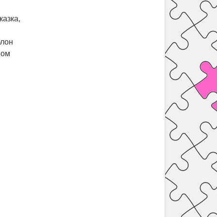
казка,
блон
вом