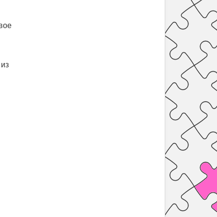
вое
 из