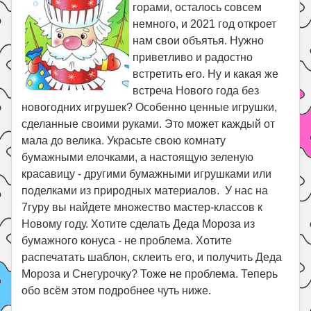
Праздники
горами, осталось совсем
немного, и 2021 год откроет
Психология
нам свои объятья. Нужно
Летом!
приветливо и радостно
встретить его. Ну и какая же
Поиск
встреча Нового года без
новогодних игрушек? Особенно ценные игрушки,
сделанные своими руками. Это может каждый от
мала до велика. Украсьте свою комнату
бумажными елочками, а настоящую зеленую
красавицу - другими бумажными игрушками или
поделками из природных материалов. У нас на
7гуру вы найдете множество мастер-классов к
Новому году. Хотите сделать Деда Мороза из
бумажного конуса - не проблема. Хотите
распечатать шаблон, склеить его, и получить Деда
Мороза и Снегурочку? Тоже не проблема. Теперь
обо всём этом подробнее чуть ниже.