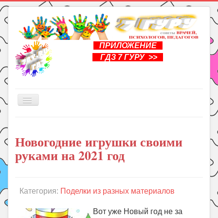
ПРИЛОЖЕНИЕ
ГДЗ 7 ГУРУ >>
Включить/
выключить
навигацию
Главная
Новогодние игрушки своими
Книги
руками на 2021 год
Рукоделие
Подготовка к школе
Уроки
Категория:
Поделки из разных материалов
ГДЗ
Вот уже Новый год не за