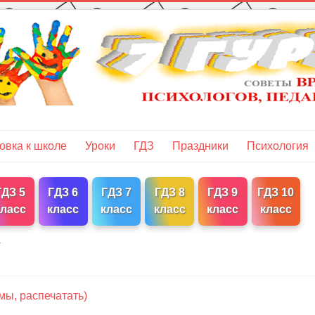
овка к школе
Уроки
ГДЗ
Праздники
Психология
ГДЗ 5
ГДЗ 6
ГДЗ 7
ГДЗ 8
ГДЗ 9
ГДЗ 10
класс
класс
класс
класс
класс
класс
у
мы, распечатать)