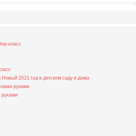
J
тер-класс
класс
 Новый 2021 год в детском саду и дома
воими руками
и руками