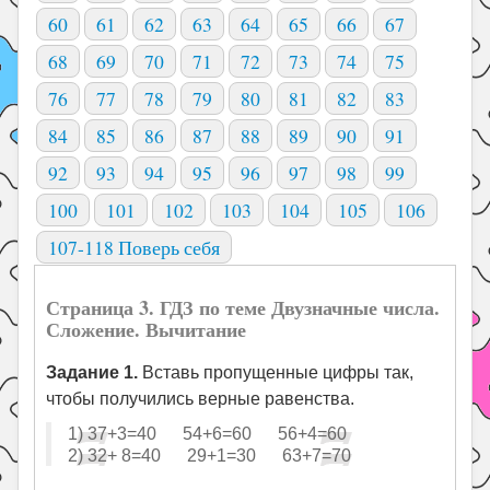
60
61
62
63
64
65
66
67
68
69
70
71
72
73
74
75
76
77
78
79
80
81
82
83
84
85
86
87
88
89
90
91
92
93
94
95
96
97
98
99
100
101
102
103
104
105
106
107-118 Поверь себя
Страница 3. ГДЗ по теме Двузначные числа.
Сложение. Вычитание
Задание 1.
Вставь пропущенные цифры так,
чтобы получились верные равенства.
1) 37+3=40 54+6=60 56+4=60
2) 32+ 8=40 29+1=30 63+7=70