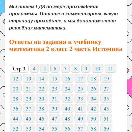
Мы пишем ГДЗ по мере прохождения
программы. Пишите в комментариях, какую
страницу проходите, и мы дополним этот
решебник математики.
Ответы на задания к учебнику
математика 2 класс 2 часть Истомина
Стр.3
4
5
6
7
8
9
10
11
12
13
14
15
16
17
18
19
20
21
22
23
24
25
26
27
28
29
30
31
32
33
34
35
36
37
38
39
40
41
42
43
44
45
46
47
48
49
50
51
52
53
54
55
56
57
58
59