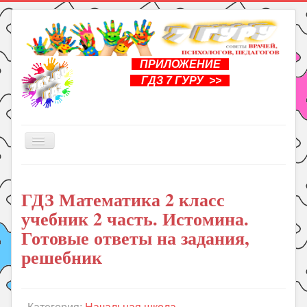
ПРИЛОЖЕНИЕ
ГДЗ 7 ГУРУ >>
Включить/
выключить
навигацию
Главная
ГДЗ Математика 2 класс
Книги
учебник 2 часть. Истомина.
Рукоделие
Готовые ответы на задания,
Подготовка к школе
решебник
Уроки
ГДЗ