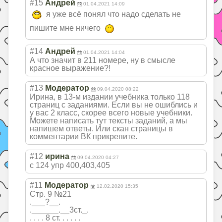
#15
Андрей
01.04.2021 14:09
я уже всё понял что надо сделать не
пишите мне ничего
#14
Андрей
01.04.2021 14:04
А что значит в 211 номере, ну в смысле
красное выражение?!
#13
Модератор
09.04.2020 08:22
Ирина, в 13-м издании учебника только 118
страниц с заданиями. Если вы не ошиблись и
у вас 2 класс, скорее всего новые учебники.
Можете написать тут тексты заданий, а мы
напишем ответы. Или скан страницы в
комментарии ВК прикрепите.
#12
ирина
09.04.2020 04:27
с 124 упр 400,403,405
#11
Модератор
12.02.2020 15:35
Стр. 9 №21
.___?__.
.______.__3ст._.
. . . . 8 ст. . . . . .