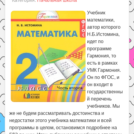
Категория:
Начальная школа
Праздники
Психология
Учебник
математики,
Летом!
автор которого
Поиск
Н.Б.Истомина,
идет по
программе
Гармония, то
есть в рамках
УМК Гармония.
Он по ФГОС, и
он входит в
государственны
й перечень
учебников. Мы
же не будем рассматривать достоинства и
недостатки этого учебника математики и всей
программы в целом, остановимся подробнее на