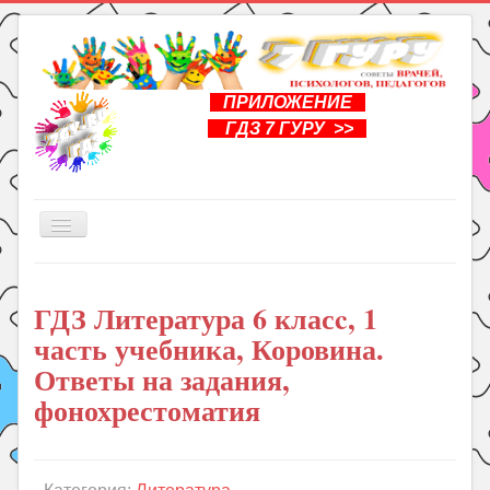
ПРИЛОЖЕНИЕ
ГДЗ 7 ГУРУ >>
Включить/
выключить
навигацию
Главная
ГДЗ Литература 6 класc, 1
Книги
часть учебника, Коровина.
Рукоделие
Ответы на задания,
Подготовка к школе
фонохрестоматия
Уроки
ГДЗ