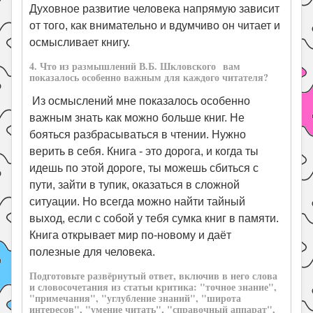
Духовное развитие человека напрямую зависит
от того, как внимательно и вдумчиво он читает и
осмысливает книгу.
4. Что из размышлений В.Б. Шкловского вам
показалось особенно важным для каждого читателя?
Из осмыслений мне показалось особенно
важным знать как можно больше книг. Не
бояться разбрасываться в чтении. Нужно
верить в себя. Книга - это дорога, и когда ты
идешь по этой дороге, ты можешь сбиться с
пути, зайти в тупик, оказаться в сложной
ситуации. Но всегда можно найти тайный
выход, если с собой у тебя сумка книг в памяти.
Книга открывает мир по-новому и даёт
полезные для человека.
Подготовьте развёрнутый ответ, включив в него слова
и словосочетания из статьи критика: "точное знание",
"примечания", "углубление знаний", "широта
интересов", "умение читать", "справочный аппарат",