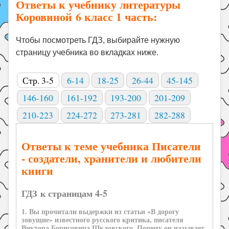
Ответы к учебнику литературы
Коровиной 6 класс 1 часть:
Чтобы посмотреть ГДЗ, выбирайте нужную
страницу учебника во вкладках ниже.
Стр. 3-5
6-14
18-25
26-44
45-145
146-160
161-192
193-200
201-209
210-223
224-272
273-281
282-288
Ответы к теме учебника Писатели
- создатели, хранители и любители
книги
ГДЗ к страницам 4-5
1. Вы прочитали выдержки из статьи «В дорогу
зовущие» известного русского критика, писателя
Виктора Борисовича Шкловского. Почему он называет