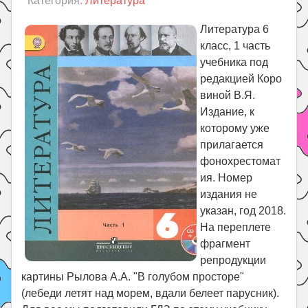
Категория:
Литература
Праздники
Психология
Литература 6
класc, 1 часть
Летом!
учебника под
Поиск
редакцией Коро
виной В.Я.
Издание, к
которому уже
прилагается
фонохрестомат
ия. Номер
издания не
указан, год 2018.
На переплете
фрагмент
репродукции
картины Рылова А.А. "В голубом просторе"
(лебеди летят над морем, вдали белеет парусник).