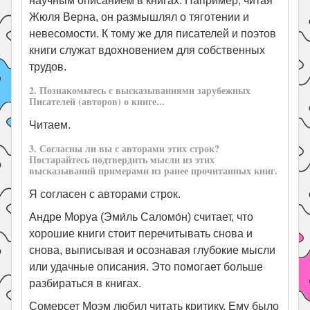
научным описанием в книгах. Например, читая
Жюля Верна, он размышлял о тяготении и
невесомости. К тому же для писателей и поэтов
книги служат вдохновением для собственных
трудов.
2. Познакомьтесь с высказываниями зарубежных
Писателей (авторов) о книге...
Читаем.
3. Согласны ли вы с авторами этих строк?
Постарайтесь подтвердить мысли из этих
высказываний примерами из ранее прочитанных книг.
Я согласен с авторами строк.
Андре Моруа (Эми́ль Саломо́н) считает, что
хорошие книги стоит перечитывать снова и
снова, выписывая и осознавая глубокие мысли
или удачные описания. Это помогает больше
разбираться в книгах.
Сомерсет Моэм любил читать критику. Ему было