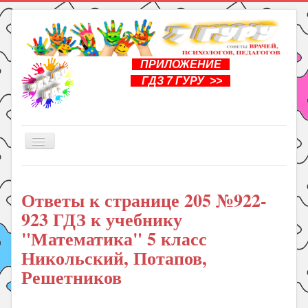
ПРИЛОЖЕНИЕ
ГДЗ 7 ГУРУ >>
Включить/
выключить
навигацию
Главная
Ответы к странице 205 №922-
Книги
923 ГДЗ к учебнику
Рукоделие
"Математика" 5 класс
Подготовка к школе
Никольский, Потапов,
Уроки
Решетников
ГДЗ