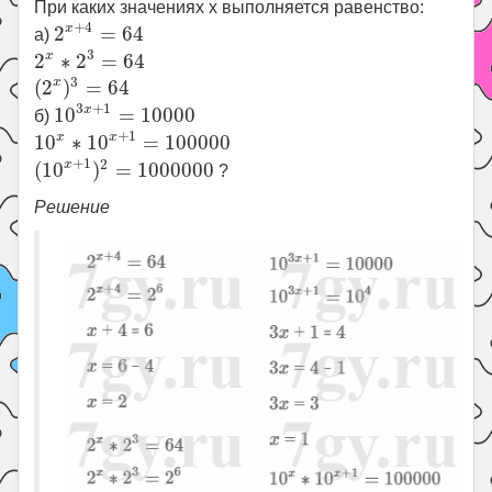
При каких значениях x выполняется равенство:
2
x
+
4
=
64
+
4
x
2
=
64
а)
2
x
∗
2
3
=
64
3
x
2
∗
2
=
64
(
2
x
)
3
=
64
3
x
(
2
)
=
64
10
3
x
+
1
=
10000
3
+
1
x
10
=
10000
б)
10
x
∗
10
x
+
1
=
100000
+
1
x
x
10
∗
10
=
100000
(
10
x
+
1
)
2
=
1000000
+
1
2
x
(
10
)
=
1000000
?
Решение