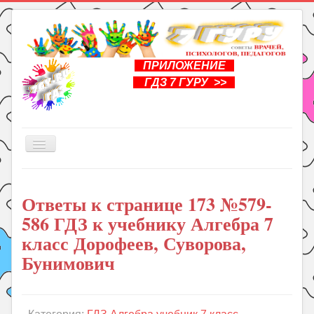
ПРИЛОЖЕНИЕ
ГДЗ 7 ГУРУ >>
Включить/
выключить
навигацию
Главная
Ответы к странице 173 №579-
Книги
586 ГДЗ к учебнику Алгебра 7
Рукоделие
класс Дорофеев, Суворова,
Подготовка к школе
Бунимович
Уроки
ГДЗ