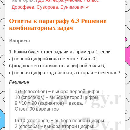
Категория:
ГДЗ Алгебра учебник 7 класс
Праздники
Дорофеев, Суворова, Бунимович ✔
Психология
Ответы к параграфу 6.3 Решение
Летом!
комбинаторных задач
Поиск
Вопросы
1. Каким будет ответ задачи из примера 1, если:
а) первой цифрой кода не может быть 0;
б) код должен оканчиваться цифрой 5 или 6;
в) первая цифра кода четная, а вторая − нечетная?
Решение
а) 9 (способов) − выбора первой цифры;
10 (способов) − выбора второй цифры:
9 * 10 = 90 (вариантов) − ввода.
Ответ: 90 вариантов
б) 10 (способов) − выбора первой цифры;
2 (способа) − выбора второй цифры: