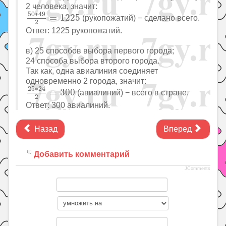
2 человека, значит:
50
∗
49
2
=
1225
50
∗
49
=
1225
(рукопожатий) − сделано всего.
2
Ответ: 1225 рукопожатий.
в) 25 способов выбора первого города;
24 способа выбора второго города.
Так как, одна авиалиния соединяет
одновременно 2 города, значит:
25
∗
24
2
=
300
25
∗
24
=
300
(авиалиний) − всего в стране.
2
Ответ: 300 авиалиний.
Назад
Вперед
Добавить комментарий
JComments