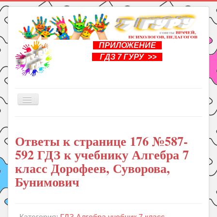
ПРИЛОЖЕНИЕ
ГДЗ 7 ГУРУ >>
Включить/
выключить
навигацию
Главная
Ответы к странице 176 №587-
Книги
592 ГДЗ к учебнику Алгебра 7
Рукоделие
класс Дорофеев, Суворова,
Подготовка к школе
Бунимович
Уроки
ГДЗ