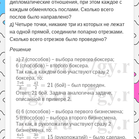
дипломатические отношения, при этом каждое с
каждым обменялось послами. Сколько всего
послов было направлено?
д) Четыре точки, никакие три из которых не лежат
на одной прямой, соединили попарно отрезками.
Сколько всего отрезков было проведено?
Решение
а) 7 (способов) − выбора первого боксера;
6 (способов) − второго боксера.
Так как, в каждом бою участвуют сразу 2
боксера, то:
7
∗
6
2
=
42
2
=
21
7
∗
6
42
=
=
21
(бой) − был проведен.
2
2
Ответ: 21 бой. Задача аналогична задаче,
описанной в примере 2.
б) 6 (способов) − выбора первого бизнесмена;
5 (способов) − выбора второго бизнесмена.
Так как, в рукопожатии участвуют сразу 2
бизнесмена, то:
6
∗
5
2
=
30
2
=
15
6
∗
5
30
=
=
15
(рукопожатий) − было сделано.