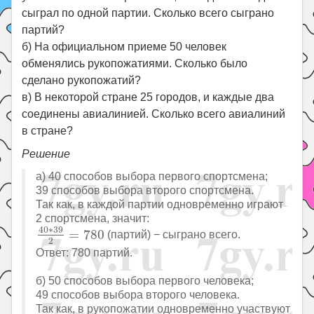
сыграл по одной партии. Сколько всего сыграно
партий?
б) На официальном приеме 50 человек
обменялись рукопожатиями. Сколько было
сделано рукопожатий?
в) В некоторой стране 25 городов, и каждые два
соединены авиалинией. Сколько всего авиалиний
в стране?
Решение
а) 40 способов выбора первого спортсмена;
39 способов выбора второго спортсмена.
Так как, в каждой партии одновременно играют
2 спортсмена, значит:
40
∗
39
2
=
780
40
∗
39
=
780
(партий) − сыграно всего.
2
Ответ: 780 партий.
б) 50 способов выбора первого человека;
49 способов выбора второго человека.
Так как, в рукопожатии одновременно участвуют