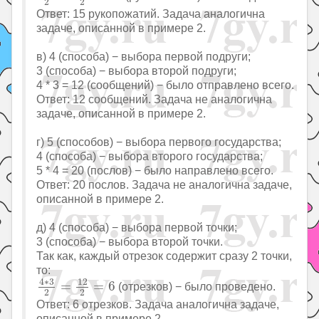
2
2
Ответ: 15 рукопожатий. Задача аналогична
задаче, описанной в примере 2.
в) 4 (способа) − выбора первой подруги;
3 (способа) − выбора второй подруги;
4 * 3 = 12 (сообщений) − было отправлено всего.
Ответ: 12 сообщений. Задача не аналогична
задаче, описанной в примере 2.
г) 5 (способов) − выбора первого государства;
4 (способа) − выбора второго государства;
5 * 4 = 20 (послов) − было направлено всего.
Ответ: 20 послов. Задача не аналогична задаче,
описанной в примере 2.
д) 4 (способа) − выбора первой точки;
3 (способа) − выбора второй точки.
Так как, каждый отрезок содержит сразу 2 точки,
то:
4
∗
3
2
=
12
2
=
6
12
4
∗
3
=
=
6
(отрезков) − было проведено.
2
2
Ответ: 6 отрезков. Задача аналогична задаче,
описанной в примере 2.