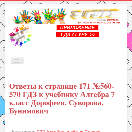
ПРИЛОЖЕНИЕ
ГДЗ 7 ГУРУ >>
Включить/
выключить
навигацию
Главная
Ответы к странице 171 №560-
Книги
570 ГДЗ к учебнику Алгебра 7
Рукоделие
класс Дорофеев, Суворова,
Подготовка к школе
Бунимович
Уроки
ГДЗ