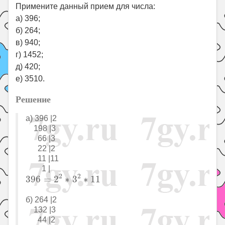
Примените данный прием для числа:
а) 396;
б) 264;
в) 940;
г) 1452;
д) 420;
е) 3510.
Решение
а) 396 |2
198 |3
66 |3
22 |2
11 |11
1 |
396
=
2
2
∗
3
2
∗
11
2
2
396
=
2
∗
3
∗
11
б) 264 |2
132 |3
44 |2