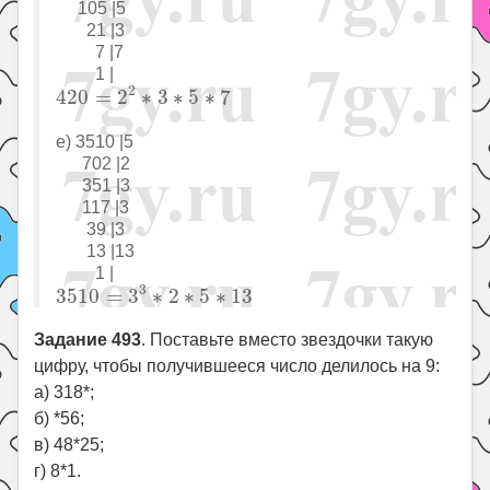
105 |5
21 |3
7 |7
1 |
420
=
2
2
∗
3
∗
5
∗
7
2
420
=
2
∗
3
∗
5
∗
7
е) 3510 |5
702 |2
351 |3
117 |3
39 |3
13 |13
1 |
3510
=
3
3
∗
2
∗
5
∗
13
3
3510
=
3
∗
2
∗
5
∗
13
Задание 493
. Поставьте вместо звездочки такую
цифру, чтобы получившееся число делилось на 9:
а) 318*;
б) *56;
в) 48*25;
г) 8*1.