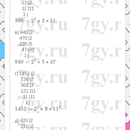
22 |2
11 |11
1 |
396
=
2
3
∗
3
∗
11
3
396
=
2
∗
3
∗
11
в) 940 |2
470 |2
235 |5
47 |47
1 |
940
=
2
2
∗
5
∗
47
2
940
=
2
∗
5
∗
47
г) 1452 |2
726 |2
363 |3
121 |11
11 |11
1 |
1452
=
2
2
∗
3
∗
11
2
2
2
1452
=
2
∗
3
∗
11
д) 420 |2
210 |2