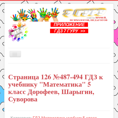
ПРИЛОЖЕНИЕ
ГДЗ 7 ГУРУ >>
Включить/
выключить
навигацию
Главная
Страница 126 №487-494 ГДЗ к
Книги
учебнику "Математика" 5
Рукоделие
класс Дорофеев, Шарыгин,
Подготовка к школе
Суворова
Уроки
ГДЗ