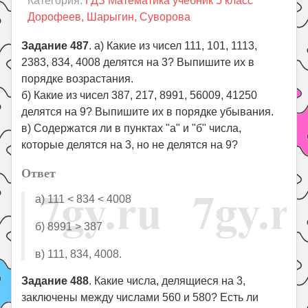
Категория:
ГДЗ Математика учебник 5 класс
Праздники
Дорофеев, Шарыгин, Суворова
Психология
Задание 487
. а) Какие из чисел 111, 101, 1113,
Летом!
2383, 834, 4008 делятся на 3? Выпишите их в
Поиск
порядке возрастания.
б) Какие из чисел 387, 217, 8991, 56009, 41250
делятся на 9? Выпишите их в порядке убывания.
в) Содержатся ли в пунктах "а" и "б" числа,
которые делятся на 3, но не делятся на 9?
Ответ
а) 111 < 834 < 4008
б) 8991 > 387
в) 111, 834, 4008.
Задание 488
. Какие числа, делящиеся на 3,
заключены между числами 560 и 580? Есть ли