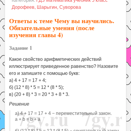
Категория:
ГДЗ Математика учебник 5 класс
Праздники
Дорофеев, Шарыгин, Суворова
Психология
Ответы к теме Чему вы научились.
Летом!
Обязательные умения (после
изучения главы 4)
Поиск
Задание 1
Какое свойство арифметических действий
иллюстрирует приведенное равенство? Назовите
его и запишите с помощью букв:
а) 4 + 17 = 17 + 4;
б) (12 * 8) * 5 = 12 * (8 * 5);
в) (20 + 8) * 3 = 20 * 3 + 8 * 3.
Решение
а) 4 + 17 = 17 + 4 − переместительный закон.
a + b = b + a
б) (12 * 8) * 5 = 12 * (8 * 5) − сочетательный закон.