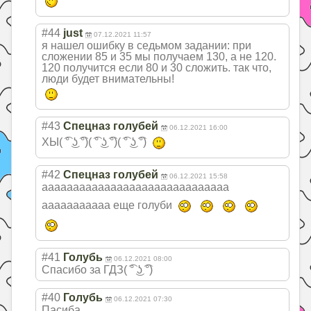
#44
just
07.12.2021 11:57
я нашел ошибку в седьмом задании: при
сложении 85 и 35 мы получаем 130, а не 120.
120 получится если 80 и 30 сложить. так что,
люди будет внимательны!
#43
Спецназ голубей
06.12.2021 16:00
ХЫ( ͡° ͜ʖ ͡°)( ͡° ͜ʖ ͡°)( ͡° ͜ʖ ͡°)
#42
Спецназ голубей
06.12.2021 15:58
ааааааааааааааа
ааааааааааааааа
ааааааааааа еще голуби
#41
Голубь
06.12.2021 08:00
Спасибо за ГДЗ( ͡° ͜ʖ ͡°)
#40
Голубь
06.12.2021 07:30
Пасиба