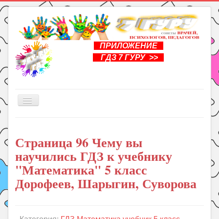
ПРИЛОЖЕНИЕ
ГДЗ 7 ГУРУ >>
Включить/
выключить
навигацию
Главная
Страница 96 Чему вы
Книги
научились ГДЗ к учебнику
Рукоделие
"Математика" 5 класс
Подготовка к школе
Дорофеев, Шарыгин, Суворова
Уроки
ГДЗ