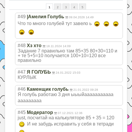
1
2
3
4
5
#49
|Амелия Голубь
09.04.2026 14:49
Что то много голубей тут завело ь
#48
Хз хто
18.11.2024 14:09
Задание 7 правильно там 85+35 80+30=110 и
+ те 5+5=10 получается 100+10=120 все
правильно
#47
Я ГОЛУБЬ
24.01.2022 15:03
КУРЛЫК
#46
Каменщик голубь
21.01.2022 09:28
Я голубь работаю 3 дня ыыыйааааааааааа
ааааааааа
#45
Модератор
07.12.2021 12:36
just, посчитай на калькуляторе 85 + 35 = 120
И не забудь исправить у себя в тетради