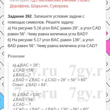
Категория:
ГДЗ Математика учебник 5 класс
Праздники
Дорофеев, Шарыгин, Суворова
Психология
Задание 392
. Запишите условие задачи с
Летом!
помощью символов. Решите задачу:
Поиск
а) На рисунке 5.16 угол BAC равен 28°, а угол CAD
равен 56°. Чему равна величина угла BAD?
б) На рисунке 5.17 угол BAC равен 136°, а угол
BAD равен 56°. Чему равна величина угла CAD?
Решение
а) ∠BAC = 28°;
∠CAD = 56°;
∠BAD − ?
∠BAD = ∠BAC + ∠CAD = 28° + 56° = 84°
Ответ: ∠BAD = 84°.
б) ∠BAC = 136°;
∠BAD = 56°;
∠CAD − ?
∠CAD = ∠BAC − ∠BAD = 136° − 56° = 80°