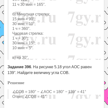
11 ч 30 мин = 165°.
б) Минутная стрелка:
15 мин = 90°;
30 мин = 10°;
1 ч = 360°.
Часовая стрелка:
1 ч = 30°;
30 мин = 15°;
10 мин = 5°.
в) на 30°.
Задание 396
. На рисунке 5.18 угол AOC равен
139°. Найдите величину угла COB.
Решение
∠COB = 180° − ∠AOC = 180° − 139° = 41°
Ответ: ∠COB = 41°.