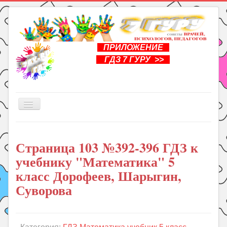
ПРИЛОЖЕНИЕ
ГДЗ 7 ГУРУ >>
Включить/
выключить
навигацию
Главная
Страница 103 №392-396 ГДЗ к
Книги
учебнику "Математика" 5
Рукоделие
класс Дорофеев, Шарыгин,
Подготовка к школе
Суворова
Уроки
ГДЗ