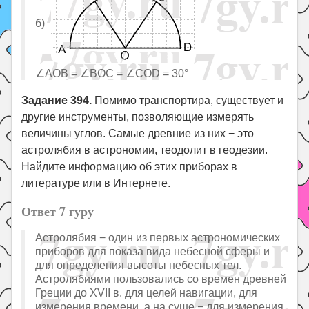
б)
∠AOB = ∠BOC = ∠COD = 30°
Задание 394.
Помимо транспортира, существует и
другие инструменты, позволяющие измерять
величины углов. Самые древние из них − это
астролябия в астрономии, теодолит в геодезии.
Найдите информацию об этих приборах в
литературе или в Интернете.
Ответ 7 гуру
Астролябия − один из первых астрономических
приборов для показа вида небесной сферы и
для определения высоты небесных тел.
Астролябиями пользовались со времен древней
Греции до XVII в. для целей навигации, для
измерения времени, а на суше − для измерения