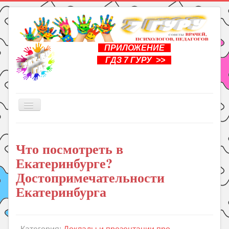
ПРИЛОЖЕНИЕ
ГДЗ 7 ГУРУ >>
Включить/
выключить
навигацию
Главная
Что посмотреть в
Книги
Екатеринбурге?
Рукоделие
Достопримечательности
Подготовка к школе
Екатеринбурга
Уроки
ГДЗ