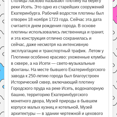
столицы ласково называют плотину на берегу
реки Исеть. Это одно из старейших сооружений
Екатеринбурга. Рабочий водосток плотины был
отворен 18 ноября 1723 года. Сейчас эта дата
считается днем рождения города. В основе
плотины использовались лиственница и гранит,
и эта конструкция отлично сохранилась и
сейчас, даже несмотря на интенсивную
эксплуатацию и транспортный трафик. Летом у
Плотинки особенно красиво: ухоженные клумбы
в сквере, а на Исети — свето-музыкальные
фонтаны. На месте бывшего Екатеринбургского
завода к 250-летию города был благоустроен
Исторический сквер, включающий плотину
Городского пруда на реке Исеть, водонапорную
башню, территорию Екатеринбургского
монетного двора, Музей природы в бывшем
корпусе малых кузниц и котельной, Музей
архитектуры — в здании чертежной и цехового