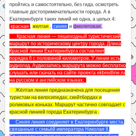
пройтись и самостоятельно, без гида, осмотреть
главные достопримечательности города. А в
Екатеринбурге таких линий не одна, а целых 4:
красная
,
желтая
,
синяя
и
фиолетовая
.
Красная линия — пешеходный туристический
маршрут по историческому центру города. Длина
Красной линии Екатеринбурга составляет
порядка 6 с половиной километров. У линии есть
аудиогид. Аудиозапись маршрута можно бесплатно
слушать или скачать на сайте проекта ekbredline.ru
на русском и английском языках.
Жёлтая линия предназначена для посещения
туристам на велосипедах, скейтбордах и
роликовых коньках. Маршрут частично совпадает с
красной линией города Екатеринбурга .
Синяя линия соединяет в Екатеринбурге места,
связанные с семьёй императора Николая II.