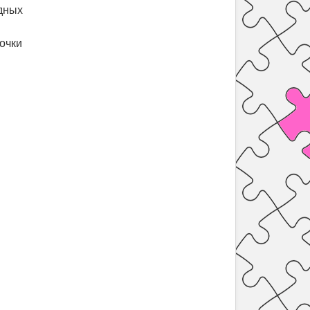
ядных
точки