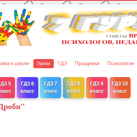
овка к школе
Уроки
ГДЗ
Праздники
Психология
ГДЗ 5
ГДЗ 6
ГДЗ 7
ГДЗ 8
ГДЗ 9
ГДЗ 10
класс
класс
класс
класс
класс
класс
 Дроби"